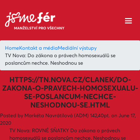
Home
Kontakt a média
Mediální výstupy
TV Nova: Do zákona o právech homosexuálů se
poslancům nechce. Neshodnou se
HTTPS://TN.NOVA.CZ/CLANEK/DO-
ZAKONA-O-PRAVECH-HOMOSEXUALU-
SE-POSLANCUM-NECHCE-
NESHODNOU-SE.HTML
Posted by
Markéta Navrátilová (ADM)
142,40pt.
on June 17,
2020
TV Nova: ROVNÉ SŇATKY Do zákona o právech
homosexuálů se poslancům nechce. Neshodnou se