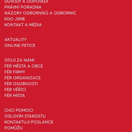
DŮVODY A ODPOVĚDI
PRÁVNÍ PORADNA
NÁZORY ODBORNÍKŮ A ODBORNIC
KDO JSME
KONTAKT A MÉDIA
AKTUALITY
ONLINE PETICE
STOJÍ ZA NÁMI
FÉR MĚSTA A OBCE
FÉR FIRMY
FÉR ORGANIZACE
FÉR OSOBNOSTI
FÉR VĚŘÍCÍ
FÉR MÍSTA
CHCI POMOCI
OSLOVÍM STAROSTU
KONTAKTUJI POSLANCE
POMŮŽU