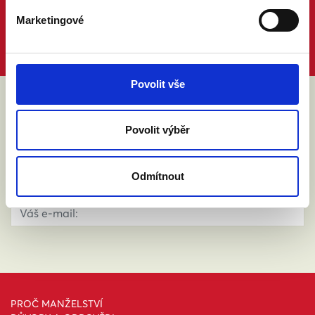
Marketingové
Povolit vše
ABY VÁM O MANŽELSTVÍ NIC
Povolit výběr
NEUNIKLO
Odmítnout
PROČ MANŽELSTVÍ