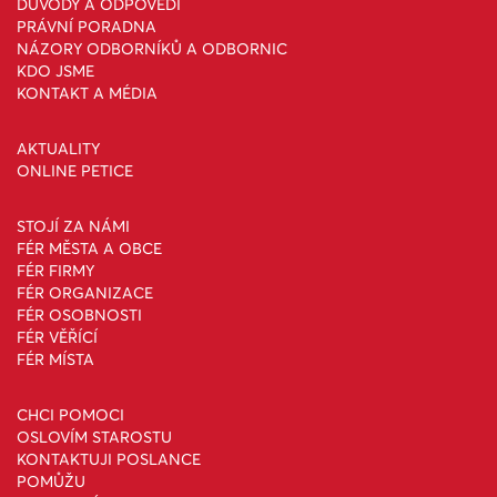
DŮVODY A ODPOVĚDI
PRÁVNÍ PORADNA
NÁZORY ODBORNÍKŮ A ODBORNIC
KDO JSME
KONTAKT A MÉDIA
AKTUALITY
ONLINE PETICE
STOJÍ ZA NÁMI
FÉR MĚSTA A OBCE
FÉR FIRMY
FÉR ORGANIZACE
FÉR OSOBNOSTI
FÉR VĚŘÍCÍ
FÉR MÍSTA
CHCI POMOCI
OSLOVÍM STAROSTU
KONTAKTUJI POSLANCE
POMŮŽU