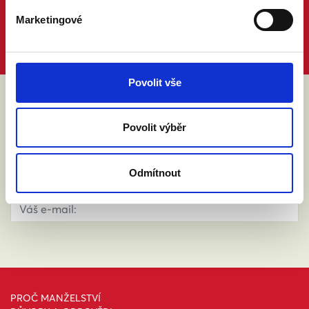
Marketingové
Povolit vše
ABY VÁM O MANŽELSTVÍ NIC
Povolit výběr
NEUNIKLO
Odmítnout
PROČ MANŽELSTVÍ