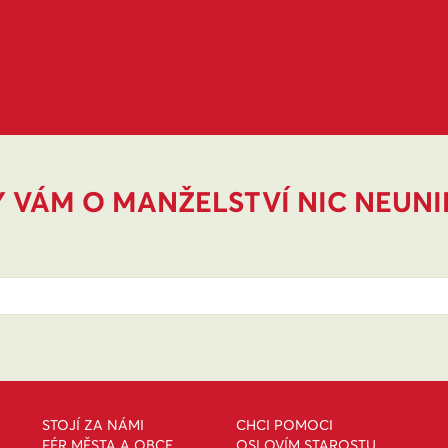
 VÁM O MANŽELSTVÍ NIC NEUN
STOJÍ ZA NÁMI
CHCI POMOCI
FÉR MĚSTA A OBCE
OSLOVÍM STAROSTU