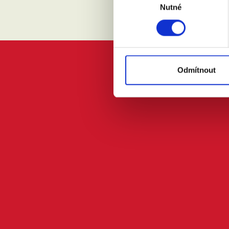
Nutné
souhlasu
Odmítnout