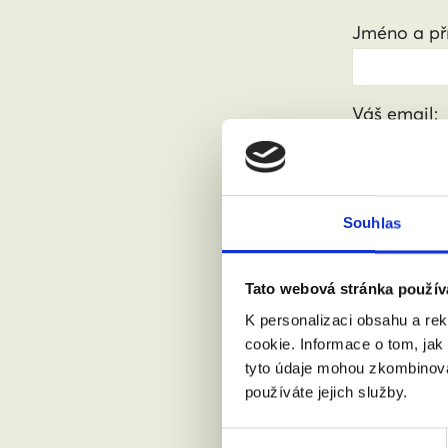
Jméno a pří
Váš email:
Kde žijete?
Souhlas
Přijdu s
Tato webová stránka použív
K personalizaci obsahu a re
cookie. Informace o tom, jak
Souhlasí
tyto údaje mohou zkombinovat
používáte jejich služby.
Výběr