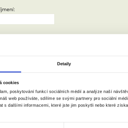
jmení:
:
(město, PSČ)
Detaily
 doprovodem.
á cookies
klam, poskytování funkcí sociálních médií a analýze naší návšt
 náš web používáte, sdílíme se svými partnery pro sociální média
m se zpracováním osobních údajů podle zákona č. 101/2000 Sb.
 s dalšími informacemi, které jste jim poskytli nebo které získa