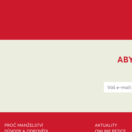
ABY
PROČ MANŽELSTVÍ
AKTUALITY
DŮVODY A ODPOVĚDI
ONLINE PETICE