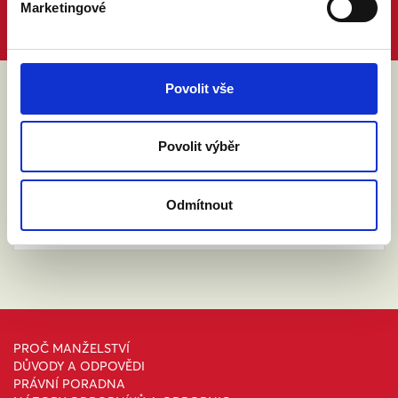
Marketingové
Povolit vše
ABY VÁM O MANŽELSTVÍ NIC
NEUNIKLO
Povolit výběr
Odmítnout
PROČ MANŽELSTVÍ
DŮVODY A ODPOVĚDI
PRÁVNÍ PORADNA