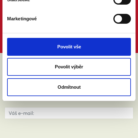
Marketingové
Povolit vše
Povolit výběr
ABY VÁM O MANŽELSTVÍ NIC
NEUNIKLO
Odmítnout