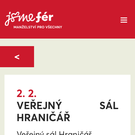
<
2. 2.
VEŘEJNÝ SÁL
HRANIČÁŘ
Veřejný sál Hraničář