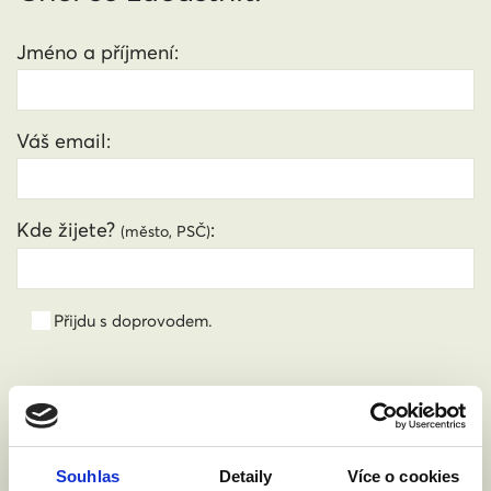
Jméno a příjmení:
Váš email:
Kde žijete?
:
(město, PSČ)
Přijdu s doprovodem.
Souhlasím se zpracováním osobních údajů podle
zákona č. 101/2000 Sb.
Přečíst
Souhlas
Detaily
Více o cookies