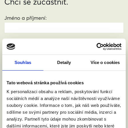
Chci se zúčastnit.
Jméno a příjmení:
Váš email:
Souhlas
Detaily
Více o cookies
Kde žijete?
:
(město, PSČ)
Tato webová stránka používá cookies
Přijdu s doprovodem.
K personalizaci obsahu a reklam, poskytování funkcí
sociálních médií a analýze naší návštěvnosti využíváme
soubory cookie. Informace o tom, jak náš web používáte,
Souhlasím se zpracováním osobních údajů podle
sdílíme se svými partnery pro sociální média, inzerci a
zákona č. 101/2000 Sb.
Přečíst
analýzy. Partneři tyto údaje mohou zkombinovat s
dalšími informacemi, které jste jim poskytli nebo které