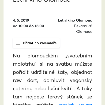
4. 5. 2019
Letní kino Olomouc
od 10:00 do 16:00
Pekární 26
Olomouc
Přidat do kalendáře
Na olomouckém „svatebním
malotrhu“ si na svatbu můžete
pořídit udržitelné šaty, objednat
raw dort, domluvit veganský
catering nebo luční kvítí... A taky
tam najdete férový stánek, ze
kterého můžete
poslat vzkaz