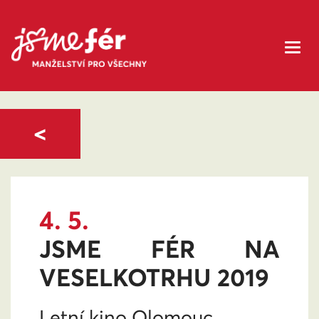
<
4. 5.
JSME FÉR NA
VESELKOTRHU 2019
Letní kino Olomouc