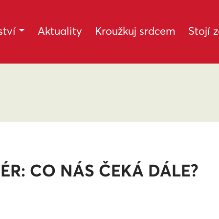
tví
Aktuality
Kroužkuj srdcem
Stojí 
ÉR: CO NÁS ČEKÁ DÁLE?