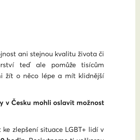
ost ani stejnou kvalitu života či
nerství teď ale pomůže tisícům
žít o něco lépe a mít klidnější
my v Česku mohli oslavit možnost
 ke zlepšení situace LGBT+ lidí v