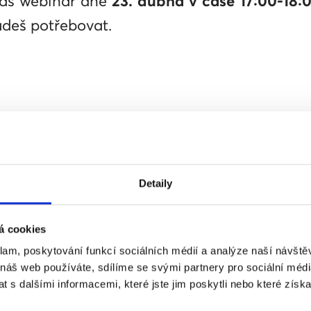
náš webinář dne
23. dubna v čase 17:00-18:
deš potřebovat.
formuláře obdržíš do 15 minut potvrzující 
ě i spamovou složku.
Detaily
potvrzení neobdržel*a, kontaktuj mě na
len
á cookies
klam, poskytování funkcí sociálních médií a analýze naší návšt
 náš web používáte, sdílíme se svými partnery pro sociální média
 s dalšími informacemi, které jste jim poskytli nebo které získa