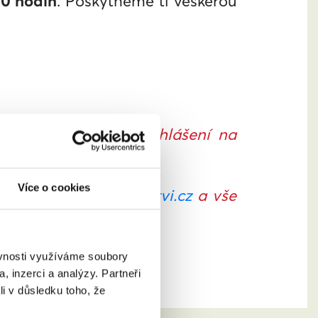
00 hodin
. Poskytneme ti veškerou
e-mail s linkem k přihlášení na
Více o cookies
ka.sovova@zamanzelstvi.cz
a vše
ěvnosti využíváme soubory
, inzerci a analýzy. Partneři
li v důsledku toho, že