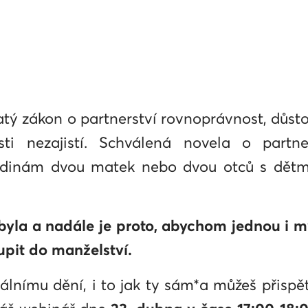
 zákon o partnerství rovnoprávnost, důstojn
osti nezajistí. Schválená novela o part
odinám dvou matek nebo dvou otců s dětmi 
y byla a nadále je proto, abychom jednou i 
upit do manželství.
álnímu dění, i to jak ty sám*a můžeš přispět