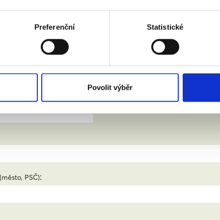
Preferenční
Statistické
 zúčastnit.
Povolit výběr
jmení:
:
(město, PSČ)