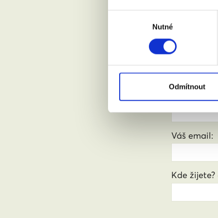
Výběr
Nutné
souhlasu
Chci se
Odmítnout
Jméno a pří
Váš email:
Kde žijete?