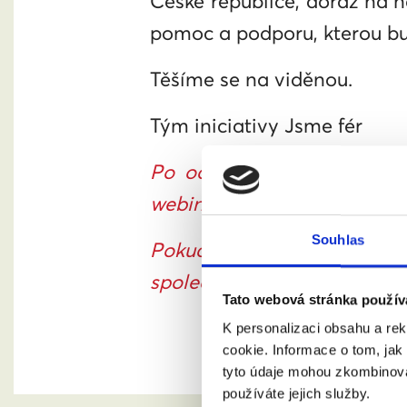
České republice, doraz na 
pomoc a podporu, kterou bu
Těšíme se na viděnou.
Tým iniciativy Jsme fér
Po odeslání registračního 
webinář. Z
kontroluj případn
Souhlas
Pokud bys ani za 30 minut 
společně vyřešíme.
Tato webová stránka použív
K personalizaci obsahu a re
cookie. Informace o tom, jak
tyto údaje mohou zkombinovat
používáte jejich služby.