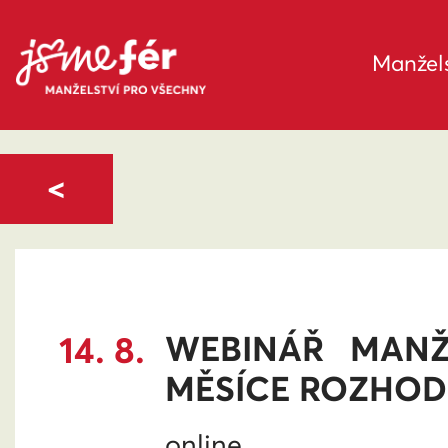
Manžels
<
14. 8.
WEBINÁŘ MANŽ
MĚSÍCE ROZHO
online