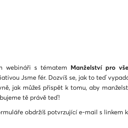
em webináři s tématem
Manželství pro vš
iativou Jsme fér. Dozvíš se, jak to teď vyp
lavně, jak můžeš přispět k tomu, aby manžels
ebujeme tě právě teď!
rmuláře obdržíš potvrzující e-mail s linkem 