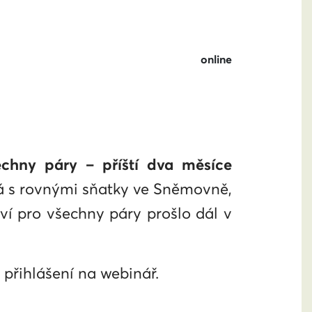
online
echny páry – příští dva měsíce
adá s rovnými sňatky ve Sněmovně,
tví pro všechny páry prošlo dál v
k přihlášení na webinář.