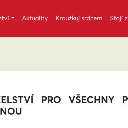
tví
Aktuality
Kroužkuj srdcem
Stojí 
ELSTVÍ PRO VŠECHNY P
DNOU