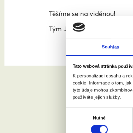
Těšíme se na viděnou!
Tým Jsme fér
Souhlas
Tato webová stránka použív
K personalizaci obsahu a re
cookie. Informace o tom, jak
tyto údaje mohou zkombinovat
používáte jejich služby.
Chci se
Výběr
Nutné
souhlasu
Jméno a pří