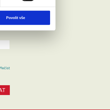
Povolit vše
Přečíst