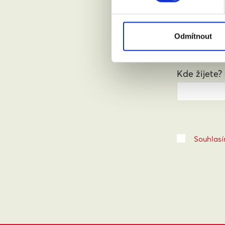
Váš email:
Odmítnout
Kde žijete?
Souhlasí