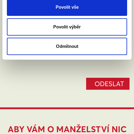
Povolit vše
Kde žijete?
:
(město, PSČ)
Povolit výběr
Odmítnout
Souhlasím se zpracováním osobních údajů podle
zákona č. 101/2000 Sb.
Přečíst
ABY VÁM O MANŽELSTVÍ NIC