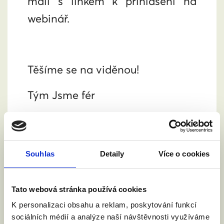
mail s linkem k přihlášení na
webinář.
Těšíme se na viděnou!
Tým Jsme fér
Potvrzení Vaší registrace vám
přijde do 15 minut, zkontrolujte
případně i spamovou složku.
Souhlas
Detaily
Více o cookies
Pokud byste ani za 30 minut
potvrzení neobdrželi, kontaktujte
Tato webová stránka používá cookies
K personalizaci obsahu a reklam, poskytování funkcí
mě na
sociálních médií a analýze naší návštěvnosti využíváme