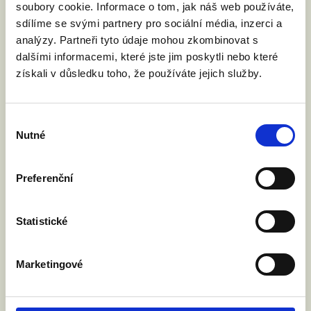
lenka.sovova@zamanzelstvi.cz
a
soubory cookie. Informace o tom, jak náš web používáte,
vše společně vyřešíme.
sdílíme se svými partnery pro sociální média, inzerci a
analýzy. Partneři tyto údaje mohou zkombinovat s
dalšími informacemi, které jste jim poskytli nebo které
získali v důsledku toho, že používáte jejich služby.
Výběr
Nutné
souhlasu
Preferenční
Chci se zúčastnit.
Statistické
Jméno a příjmení:
Marketingové
Váš email: