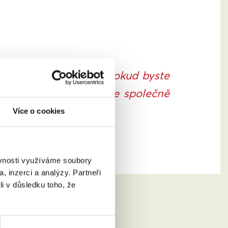
ě i spamovou složku. Pokud byste
@zamanzelstvi.cz
a vše společně
Více o cookies
ěvnosti využíváme soubory
, inzerci a analýzy. Partneři
li v důsledku toho, že