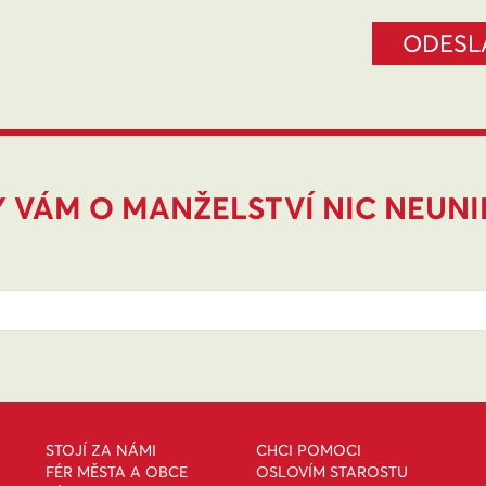
 VÁM O MANŽELSTVÍ NIC NEUN
STOJÍ ZA NÁMI
CHCI POMOCI
FÉR MĚSTA A OBCE
OSLOVÍM STAROSTU