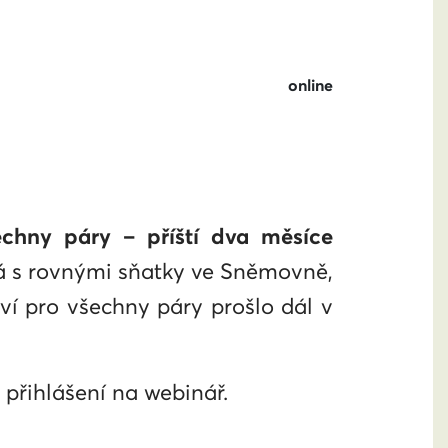
online
echny páry – příští dva měsíce
adá s rovnými sňatky ve Sněmovně,
tví pro všechny páry prošlo dál v
k přihlášení na webinář.