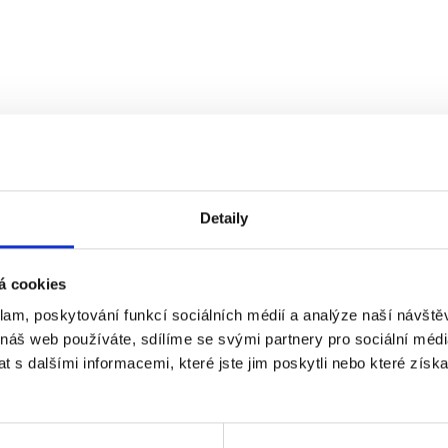
ám přijde do 15 minut, zkontrolujte případn
neobdrželi, kontaktujte mě na
lenka.sovova
Detaily
á cookies
klam, poskytování funkcí sociálních médií a analýze naší návšt
 náš web používáte, sdílíme se svými partnery pro sociální média
 s dalšími informacemi, které jste jim poskytli nebo které získa