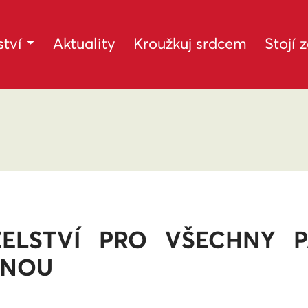
tví
Aktuality
Kroužkuj srdcem
Stojí 
ELSTVÍ PRO VŠECHNY P
DNOU