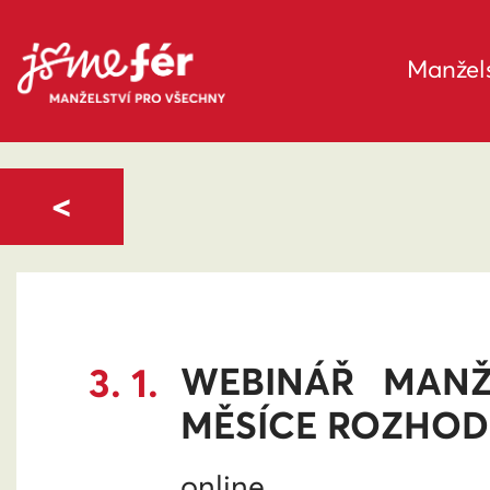
Manžels
<
3. 1.
WEBINÁŘ MANŽ
MĚSÍCE ROZHO
online