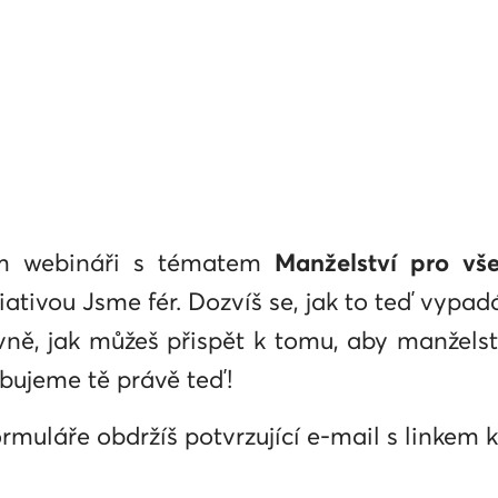
em webináři s tématem
Manželství pro vš
iativou Jsme fér. Dozvíš se, jak to teď vyp
lavně, jak můžeš přispět k tomu, aby manžels
ebujeme tě právě teď!
rmuláře obdržíš potvrzující e-mail s linkem 