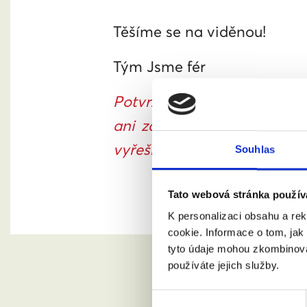
Těšíme se na viděnou!
Tým Jsme fér
Potvrzení Vaší registrace v
ani za 30 minut potvrzení 
vyřešíme.
Souhlas
Tato webová stránka použív
K personalizaci obsahu a re
cookie. Informace o tom, jak
tyto údaje mohou zkombinovat
používáte jejich služby.
Výběr