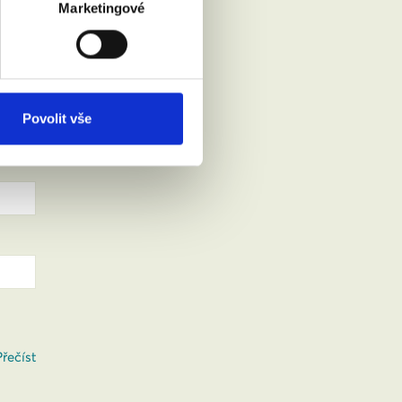
Marketingové
Povolit vše
Přečíst