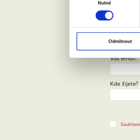
Nutné
souhlasu
Chci se
Jméno a pří
Odmítnout
Váš email:
Kde žijete?
Souhlasí