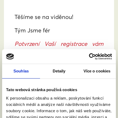
Těšíme se na viděnou!
Tým Jsme fér
Potvrzení Vaší registrace vám
přijde do 15 minut, zkontrolujte
případně i spamovou složku.
Pokud byste ani za 30 minut
Souhlas
Detaily
Více o cookies
potvrzení neobdrželi, kontaktujte
mě na
Tato webová stránka používá cookies
lenka.sovova@zamanzelstvi.cz
a
K personalizaci obsahu a reklam, poskytování funkcí
sociálních médií a analýze naší návštěvnosti využíváme
vše společně vyřešíme.
soubory cookie. Informace o tom, jak náš web používáte,
sdílíme se svými partnery pro sociální média, inzerci a