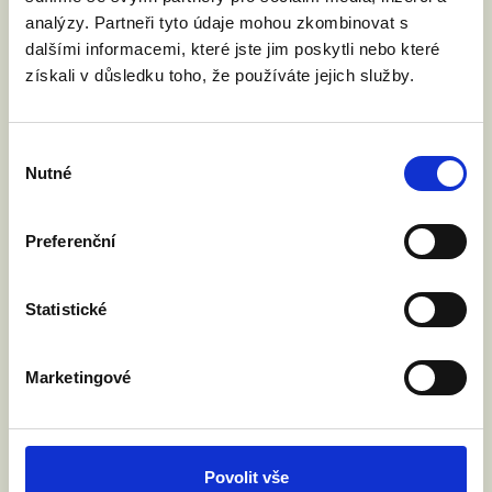
analýzy. Partneři tyto údaje mohou zkombinovat s
dalšími informacemi, které jste jim poskytli nebo které
získali v důsledku toho, že používáte jejich služby.
Výběr
Nutné
souhlasu
Chci se zúčastnit.
Preferenční
Jméno a příjmení:
Statistické
Váš email:
Marketingové
Kde žijete?
:
(město, PSČ)
Povolit vše