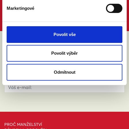
Marketingové
Povolit vše
ABY VÁM O MANŽELSTVÍ NIC
Povolit výběr
NEUNIKLO
Odmítnout
PROČ MANŽELSTVÍ