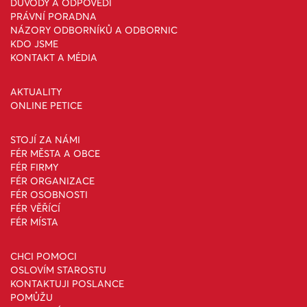
DŮVODY A ODPOVĚDI
PRÁVNÍ PORADNA
NÁZORY ODBORNÍKŮ A ODBORNIC
KDO JSME
KONTAKT A MÉDIA
AKTUALITY
ONLINE PETICE
STOJÍ ZA NÁMI
FÉR MĚSTA A OBCE
FÉR FIRMY
FÉR ORGANIZACE
FÉR OSOBNOSTI
FÉR VĚŘÍCÍ
FÉR MÍSTA
CHCI POMOCI
OSLOVÍM STAROSTU
KONTAKTUJI POSLANCE
POMŮŽU