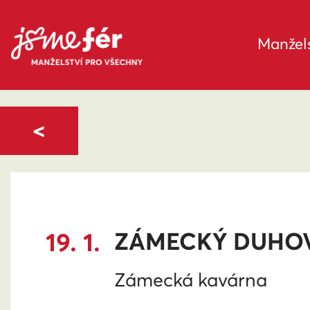
Manžels
<
19. 1.
ZÁMECKÝ DUHOV
Zámecká kavárna