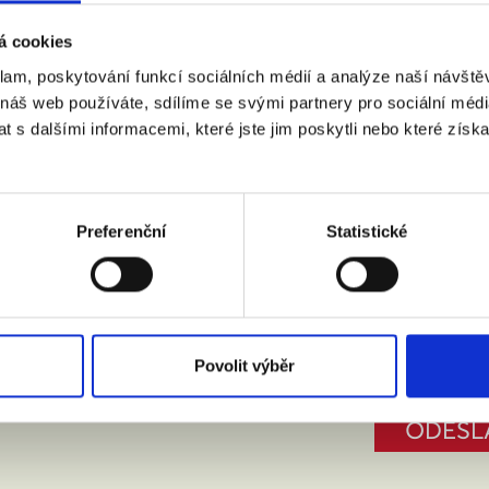
á cookies
klam, poskytování funkcí sociálních médií a analýze naší návšt
 náš web používáte, sdílíme se svými partnery pro sociální média
 s dalšími informacemi, které jste jim poskytli nebo které získa
:
(město, PSČ)
Preferenční
Statistické
 doprovodem.
m se zpracováním osobních údajů podle zákona č. 101/2000 Sb.
Povolit výběr