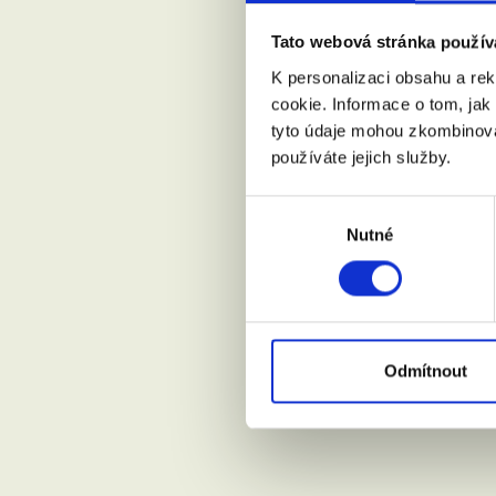
Tato webová stránka použív
Váš email:
K personalizaci obsahu a re
cookie. Informace o tom, jak
tyto údaje mohou zkombinovat
Kde žijete?
používáte jejich služby.
Výběr
Nutné
souhlasu
Přijdu s
Souhlasí
Odmítnout