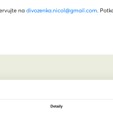
zervujte na
divozenka.nicol@gmail.com
. Pot
 zúčastnit.
Detaily
jmení: