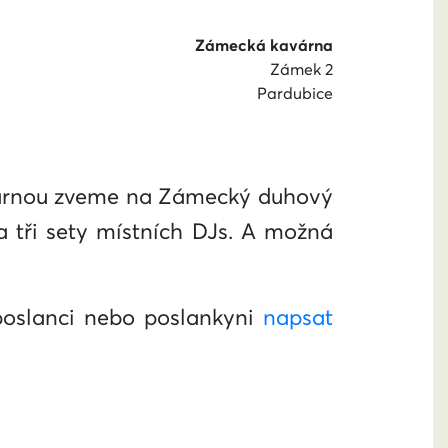
Zámecká kavárna
Zámek 2
Pardubice
avárnou zveme na Zámecký duhový
a tři sety místních DJs. A možná
poslanci nebo poslankyni
napsat