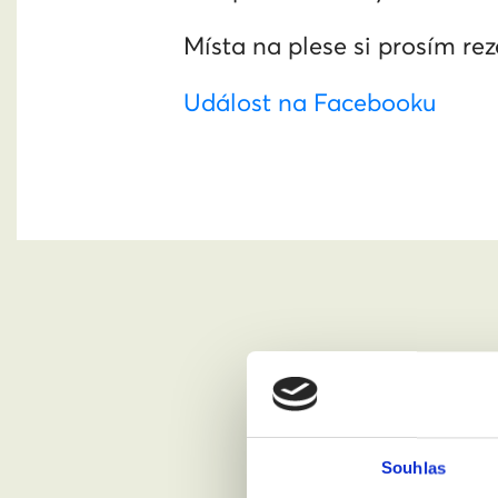
Místa na plese si prosím re
Událost na Facebooku
Chci se
Souhlas
Jméno a pří