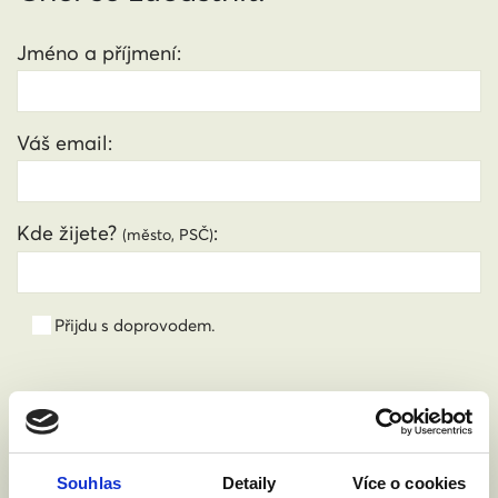
Jméno a příjmení:
Váš email:
Kde žijete?
:
(město, PSČ)
Přijdu s doprovodem.
Souhlasím se zpracováním osobních údajů podle
zákona č. 101/2000 Sb.
Přečíst
Souhlas
Detaily
Více o cookies