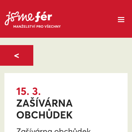
<
15. 3.
ZAŠÍVÁRNA
OBCHŮDEK
Zašívárna obchůdek