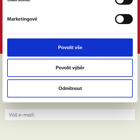
Marketingové
Povolit vše
Povolit výběr
ABY VÁM O MANŽELSTVÍ NIC
NEUNIKLO
Odmítnout