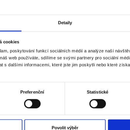
Mobile phone (optional)
Detaily
Send me text messages
á cookies
klam, poskytování funkcí sociálních médií a analýze naší návšt
 náš web používáte, sdílíme se svými partnery pro sociální média
 s dalšími informacemi, které jste jim poskytli nebo které získa
Preferenční
Statistické
 VÁM O MANŽELSTVÍ NIC NEUN
Povolit výběr