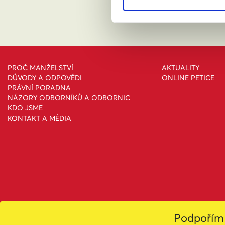
PROČ MANŽELSTVÍ
AKTUALITY
DŮVODY A ODPOVĚDI
ONLINE PETICE
PRÁVNÍ PORADNA
NÁZORY ODBORNÍKŮ A ODBORNIC
KDO JSME
KONTAKT A MÉDIA
Podpořím 
Toto dílo podléhá licenc