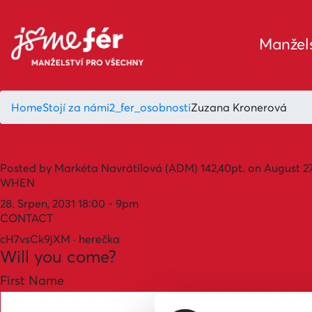
Manžels
Home
Stojí za námi
2_fer_osobnosti
Zuzana Kronerová
Posted by
Markéta Navrátilová (ADM)
142,40pt.
on August 27
WHEN
28. Srpen, 2031 18:00 - 9pm
CONTACT
cH7vsCk9jXM · herečka
Will you come?
First Name