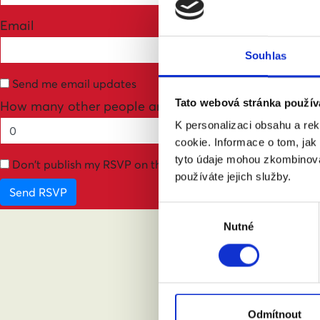
Email
Souhlas
Send me email updates
Tato webová stránka použív
How many other people are you bringing?
K personalizaci obsahu a re
cookie. Informace o tom, jak
tyto údaje mohou zkombinovat
Don't publish my RSVP on the website
používáte jejich služby.
Výběr
Nutné
souhlasu
ABY
Odmítnout