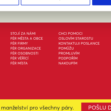
STOJÍ ZA NÁMI
CHCI POMOCI
FÉR MĚSTA A OBCE
OSLOVÍM STAROSTU
FÉR FIRMY
KONTAKTUJI POSLANCE
FÉR ORGANIZACE
POMŮŽU
FÉR OSOBNOSTI
PROMLUVÍM
FÉR VĚŘÍCÍ
PODPOŘÍM
FÉR MÍSTA
NAKOUPÍM
manželství pro všechny páry.
POŠLU 
i
Creative Commons Uveďte původ-Neužívejte komerčně-Nezpracovávejte 