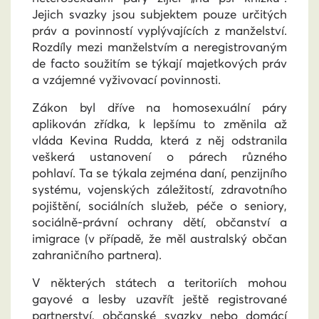
Jejich svazky jsou subjektem pouze určitých
práv a povinností vyplývajících z manželství.
Rozdíly mezi manželstvím a neregistrovaným
de facto soužitím se týkají majetkových práv
a vzájemné vyživovací povinnosti.
Zákon byl dříve na homosexuální páry
aplikován zřídka, k lepšímu to změnila až
vláda Kevina Rudda, která z něj odstranila
veškerá ustanovení o párech různého
pohlaví. Ta se týkala zejména daní, penzijního
systému, vojenských záležitostí, zdravotního
pojištění, sociálních služeb, péče o seniory,
sociálně-právní ochrany dětí, občanství a
imigrace (v případě, že měl australský občan
zahraničního partnera).
V některých státech a teritoriích mohou
gayové a lesby uzavřít ještě registrované
partnerství, občanské svazky nebo domácí