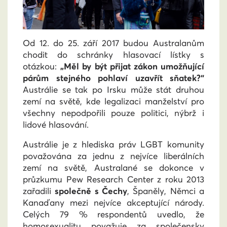
Od 12. do 25. září 2017 budou Australanům
chodit do schránky hlasovací lístky s
otázkou:
„Měl by být přijat zákon umožňující
párům stejného pohlaví uzavřít sňatek?“
Austrálie se tak po Irsku může stát druhou
zemí na světě, kde legalizaci manželství pro
všechny nepodpořili pouze politici, nýbrž i
lidové hlasování.
Austrálie je z hlediska práv LGBT komunity
považována za jednu z nejvíce liberálních
zemí na světě, Australané se dokonce v
průzkumu Pew Research Center z roku 2013
zařadili
společně s Čechy
, Španěly, Němci a
Kanaďany mezi nejvíce akceptující národy.
Celých 79 % respondentů uvedlo, že
homosexualitu považuje za společensky