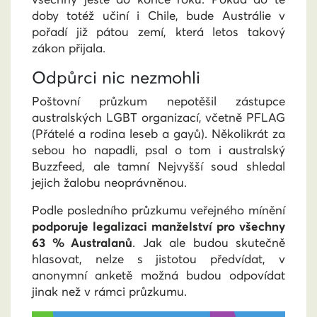
doby totéž učiní i Chile, bude Austrálie v
pořadí již pátou zemí, která letos takový
zákon přijala.
Odpůrci nic nezmohli
Poštovní průzkum nepotěšil zástupce
australských LGBT organizací, včetně PFLAG
(Přátelé a rodina leseb a gayů). Několikrát za
sebou ho napadli, psal o tom i australský
Buzzfeed, ale tamní Nejvyšší soud shledal
jejich žalobu neoprávněnou.
Podle posledního průzkumu veřejného mínění
podporuje legalizaci manželství pro všechny
63 % Australanů
. Jak ale budou skutečně
hlasovat, nelze s jistotou předvídat, v
anonymní anketě možná budou odpovídat
jinak než v rámci průzkumu.