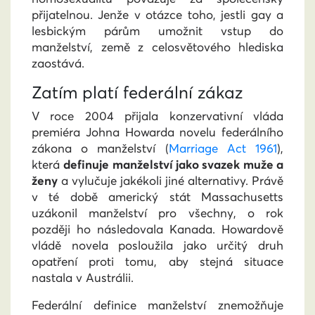
přijatelnou. Jenže v otázce toho, jestli gay a
lesbickým párům umožnit vstup do
manželství, země z celosvětového hlediska
zaostává.
Zatím platí federální zákaz
V roce 2004 přijala konzervativní vláda
premiéra Johna Howarda novelu federálního
zákona o manželství (
Marriage Act 1961
),
která
definuje manželství jako svazek muže a
ženy
a vylučuje jakékoli jiné alternativy. Právě
v té době americký stát Massachusetts
uzákonil manželství pro všechny, o rok
později ho následovala Kanada. Howardově
vládě novela posloužila jako určitý druh
opatření proti tomu, aby stejná situace
nastala v Austrálii.
Federální definice manželství znemožňuje