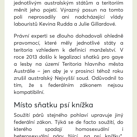
jednotlivým australským státům a teritoriím
měnit jeho pojetí. Výrazný posun na tomto
poli neprosadily ani nadcházející vlády
labouristů Kevina Rudda a Julie Gillardové.
Právní experti se dlouho dohadovali ohledně
pravomocí, které měly jednotlivé státy a
teritoria vzhledem k definici manželství. V
roce 2013 došlo k legalizaci sňatků pro gaye
a lesby na území Teritoria hlavního města
Austrálie – jen aby je v prosinci téhož roku
zrušil australský Nejvyšší soud. Odůvodnil to
tím, že s federálním zákonem nejsou
kompatibilní.
Místo sňatku psí knížka
Soužití párů stejného pohlaví upravuje jiný
federální zákon. Týká se de facto soužití, do
kterého spadají homosexuální i
heterosexuální páry žijící „na psí knížku“.