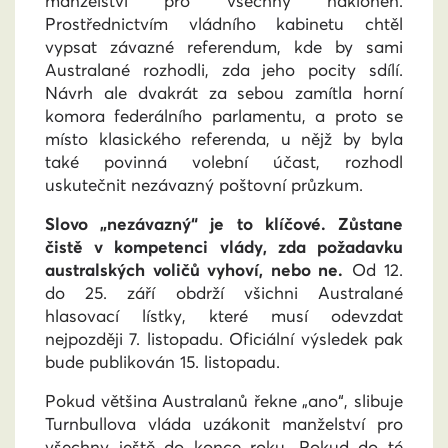
manželství pro všechny nakloněn.
Prostřednictvím vládního kabinetu chtěl
vypsat závazné referendum, kde by sami
Australané rozhodli, zda jeho pocity sdílí.
Návrh ale dvakrát za sebou zamítla horní
komora federálního parlamentu, a proto se
místo klasického referenda, u nějž by byla
také povinná volební účast, rozhodl
uskutečnit nezávazný poštovní průzkum.
Slovo „nezávazný“ je to klíčové. Zůstane
čistě v kompetenci vlády, zda požadavku
australských voličů vyhoví, nebo ne.
Od 12.
do 25. září obdrží všichni Australané
hlasovací lístky, které musí odevzdat
nejpozději 7. listopadu. Oficiální výsledek pak
bude publikován 15. listopadu.
Pokud většina Australanů řekne „ano“, slibuje
Turnbullova vláda uzákonit manželství pro
všechny ještě do konce roku. Pokud do té