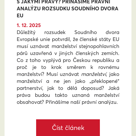
S JAKÝMI PRÁVY? PŘINÁŠÍME PRÁVNÍ
ANALÝZU ROZSUDKU SOUDNÍHO DVORA
EU
1. 12. 2025
Důležitý rozsudek Soudního dvora
Evropské unie potvrdil, že členské státy EU
musí uznávat manželství stejnopohlavních
párů uzavřená v jiných členských zemích.
Co z toho vyplývá pro Českou republiku a
proč je to krok směrem k rovnému
manželství? Musí uznávat
manželství
, jako
manželství a ne jen jako „překlopené“
partnerství, jak to dělá doposud? Jaká
práva budou takto uznaná manželství
obsahovat? Přinášíme naší právní analýzu.
Číst článek