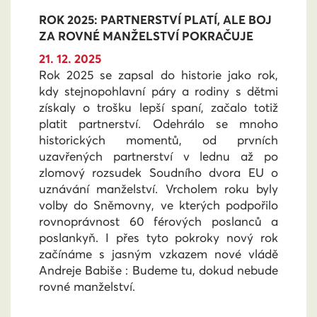
ROK 2025: PARTNERSTVÍ PLATÍ, ALE BOJ
ZA ROVNÉ MANŽELSTVÍ POKRAČUJE
21. 12. 2025
Rok 2025 se zapsal do historie jako rok,
kdy stejnopohlavní páry a rodiny s dětmi
získaly o trošku lepší spaní, začalo totiž
platit partnerství. Odehrálo se mnoho
historických momentů, od prvních
uzavřených partnerství v lednu až po
zlomový rozsudek Soudního dvora EU o
uznávání manželství. Vrcholem roku byly
volby do Sněmovny, ve kterých podpořilo
rovnoprávnost 60 férových poslanců a
poslankyň. I přes tyto pokroky nový rok
začínáme s jasným vzkazem nové vládě
Andreje Babiše : Budeme tu, dokud nebude
rovné manželství.