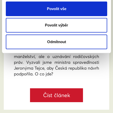
Povolit vše
VYZVALI JSME MINISTRA
SPRAVEDLNOSTI: DĚTI NESMÍ NA
HRANICÍCH ZTRÁCET SVÉ RODIČE
Povolit výběr
4. 6. 2026
Rada EU bude v pátek 5. června jednat o
Odmítnout
návrhu nařízení o přeshraničním uznávání
rodičovství. Nejde o uznávání zahraničních
manželství, ale o uznávání rodičovských
práv. Vyzvali jsme ministra spravedlnosti
Jeronýma Tejce, aby Česká republika návrh
podpořila. O co jde?
Číst článek