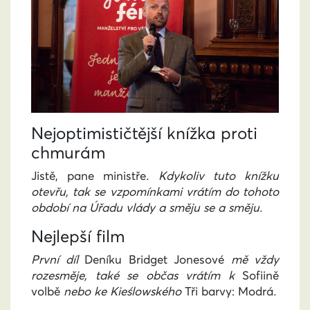
Nejoptimističtější knížka proti
chmurám
Jistě, pane ministře
.
Kdykoliv tuto knížku
otevřu, tak se vzpomínkami vrátím do tohoto
období na Úřadu vlády a směju se a směju.
Nejlepší film
První díl
Deníku Bridget Jonesové
mě vždy
rozesměje, také se občas vrátím k
Sofiině
volbě
nebo ke Kieślowského
Tři barvy: Modrá
.