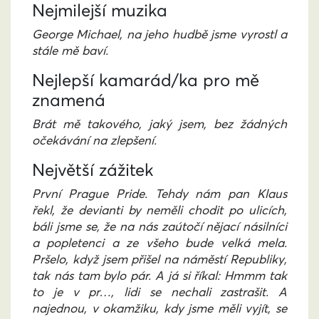
Nejmilejší muzika
George Michael, na jeho hudbě jsme vyrostl a
stále mě baví.
Nejlepší kamarád/ka pro mě
znamená
Brát mě takového, jaký jsem, bez žádných
očekávání na zlepšení.
Největší zážitek
První Prague Pride. Tehdy nám pan Klaus
řekl, že devianti by neměli chodit po ulicích,
báli jsme se, že na nás zaútočí nějací násilníci
a popletenci a ze všeho bude velká mela.
Pršelo, když jsem přišel na náměstí Republiky,
tak nás tam bylo pár. A já si říkal: Hmmm tak
to je v pr…, lidi se nechali zastrašit. A
najednou, v okamžiku, kdy jsme měli vyjít, se