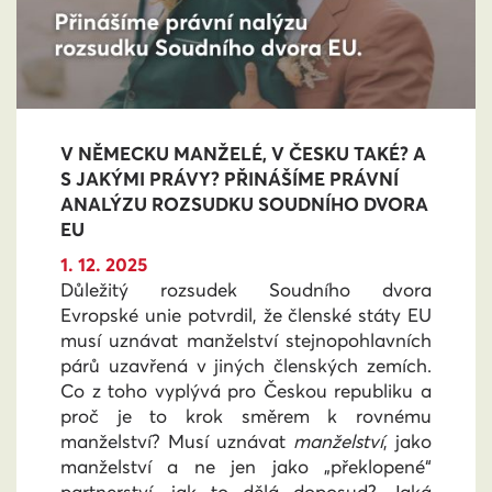
V NĚMECKU MANŽELÉ, V ČESKU TAKÉ? A
S JAKÝMI PRÁVY? PŘINÁŠÍME PRÁVNÍ
ANALÝZU ROZSUDKU SOUDNÍHO DVORA
EU
1. 12. 2025
Důležitý rozsudek Soudního dvora
Evropské unie potvrdil, že členské státy EU
musí uznávat manželství stejnopohlavních
párů uzavřená v jiných členských zemích.
Co z toho vyplývá pro Českou republiku a
proč je to krok směrem k rovnému
manželství? Musí uznávat
manželství
, jako
manželství a ne jen jako „překlopené“