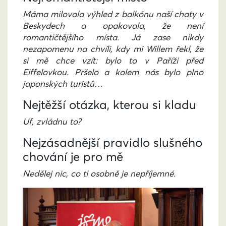
Máma milovala výhled z balkónu naší chaty v
Beskydech a opakovala, že není
romantičtějšího místa. Já zase nikdy
nezapomenu na chvíli, kdy mi Willem řekl, že
si mě chce vzít: bylo to v Paříži před
Eiffelovkou. Pršelo a kolem nás bylo plno
japonských turistů…
Nejtěžší otázka, kterou si kladu
Uf, zvládnu to?
Nejzásadnější pravidlo slušného
chování je pro mě
Nedělej nic, co ti osobně je nepříjemné.