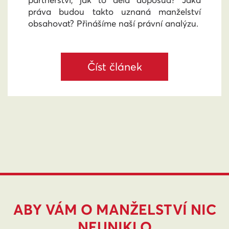
partnerství, jak to dělá doposud? Jaká
práva budou takto uznaná manželství
obsahovat? Přinášíme naší právní analýzu.
Číst článek
ABY VÁM O MANŽELSTVÍ NIC
NEUNIKLO