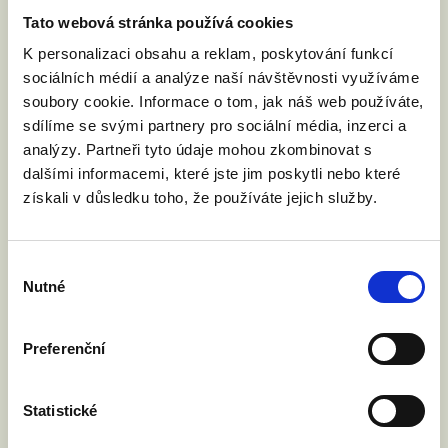
7 dní), nebo
Tato webová stránka používá cookies
- potvrzení o ukončeném
K personalizaci obsahu a reklam, poskytování funkcí
očkování před 14 dny a déle,
sociálních médií a analýze naší návštěvnosti využíváme
soubory cookie. Informace o tom, jak náš web používáte,
nebo
sdílíme se svými partnery pro sociální média, inzerci a
- potvrzení o prodělaném
analýzy. Partneři tyto údaje mohou zkombinovat s
dalšími informacemi, které jste jim poskytli nebo které
covidu-19 (v posledních 180
získali v důsledku toho, že používáte jejich služby.
dnech).
Výběr
Nutné
souhlasu
Preferenční
Statistické