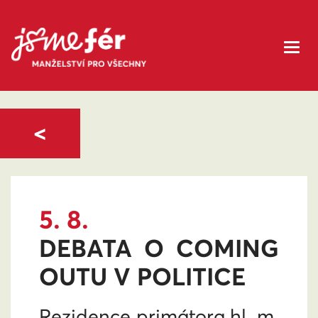
<
5. 8.
DEBATA O COMING
OUTU V POLITICE
Rezidence primátora hl. m.