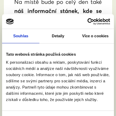
Na místě bude po celý den také
náš informační stánek, kde se
dozvíte vše o aktuální situaci
ohledně projednávání novely
Souhlas
Detaily
Více o cookies
zákona o manželství pro
všechny
. Představíme také
Tato webová stránka používá cookies
všechny rozdíly mezi
K personalizaci obsahu a reklam, poskytování funkcí
manželstvím a registrovaným
sociálních médií a analýze naší návštěvnosti využíváme
partnerstvím.
soubory cookie. Informace o tom, jak náš web používáte,
sdílíme se svými partnery pro sociální média, inzerci a
Pojďte spolu s námi připomenout
analýzy. Partneři tyto údaje mohou zkombinovat s
dalšími informacemi, které jste jim poskytli nebo které
politikům a političkám, že jde o
získali v důsledku toho, že používáte jejich služby.
téma, které se týká statisíců lidí.
Že manželství pro všechny