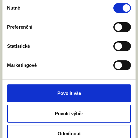
Výběr
nikomu neublíží a mnoha lidem
Nutné
souhlasu
pomůže.
Preferenční
Statistické
Marketingové
Chci se zúčastnit.
Povolit vše
Jméno a příjmení:
Povolit výběr
Váš email:
Odmítnout