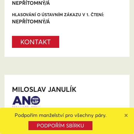
NEPŘÍTOMNÝ/Á
HLASOVÁNÍ O ÚSTAVNÍM ZÁKAZU V 1. ČTENÍ:
NEPŘÍTOMNÝ/Á
KONTAKT
MILOSLAV JANULÍK
Jihomoravský kraj
×
Podpořím manželství pro všechny páry.
ZDRŽEL/A
HLASOVÁNÍ O MANŽELSTVÍ V 1. ČTENÍ:
PODPOŘÍM SBÍRKU
SE