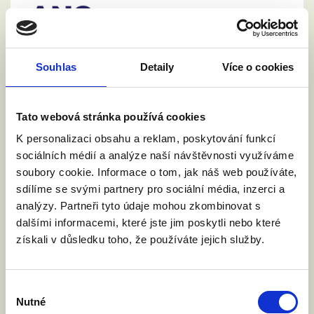
Královéhradecký kraj
PROTI
Souhlas
Detaily
Více o cookies
HLASOVÁNÍ O MANŽELSTVÍ V 1. ČTENÍ:
PRO
HLASOVÁNÍ O ÚSTAVNÍM ZÁKAZU V 1. ČTENÍ:
Tato webová stránka používá cookies
K personalizaci obsahu a reklam, poskytování funkcí
KONTAKT
sociálních médií a analýze naší návštěvnosti využíváme
soubory cookie. Informace o tom, jak náš web používáte,
sdílíme se svými partnery pro sociální média, inzerci a
analýzy. Partneři tyto údaje mohou zkombinovat s
dalšími informacemi, které jste jim poskytli nebo které
získali v důsledku toho, že používáte jejich služby.
STANISLAV BERKOVEC
Výběr
Nutné
souhlasu
Středočeský kraj