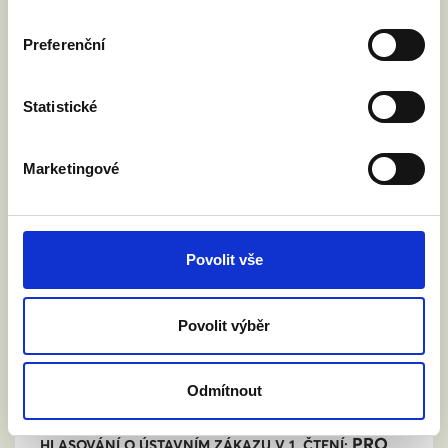
PRO
HLASOVÁNÍ O MANŽELSTVÍ V 1. ČTENÍ:
Preferenční
PRO
HLASOVÁNÍ O ÚSTAVNÍM ZÁKAZU V 1. ČTENÍ:
Statistické
KONTAKT
Marketingové
Povolit vše
RICHARD BRABEC
Povolit výběr
Jihočeský kraj
Odmítnout
PRO
HLASOVÁNÍ O MANŽELSTVÍ V 1. ČTENÍ:
PRO
HLASOVÁNÍ O ÚSTAVNÍM ZÁKAZU V 1. ČTENÍ: