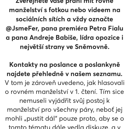
Zveřejněte vaše přání mít rovné
manželství s fotkou nebo videem na
sociálních sítích a vždy označte
@JsmeFer, pana premiéra Petra Fialu
a pana Andreje Babiše, lídra opozice i
největší strany ve Sněmovně.
Kontakty na poslance a poslankyně
najdete přehledně v našem seznamu.
V tom je zároveň uvedeno, jak hlasovali
o rovném manželství v 1. čtení. Tím sice
nemuseli vyjádřit svůj postoj k
manželství pro všechny páry, neboť jej
mohli „pustit dál“ pouze proto, aby se o
tomto tématu dále vedla diskuze, a v