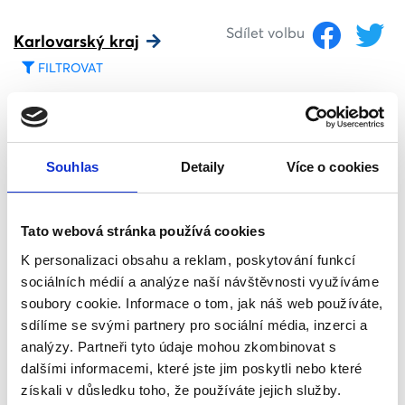
Sdílet volbu
Karlovarský kraj
FILTROVAT
Sdílet volbu
Ústecký kraj
FILTROVAT
Souhlas
Detaily
Více o cookies
Sdílet volbu
Liberecký kraj
Tato webová stránka používá cookies
FILTROVAT
K personalizaci obsahu a reklam, poskytování funkcí
sociálních médií a analýze naší návštěvnosti využíváme
soubory cookie. Informace o tom, jak náš web používáte,
Královéhradecký kraj
sdílíme se svými partnery pro sociální média, inzerci a
Sdílet volbu
analýzy. Partneři tyto údaje mohou zkombinovat s
dalšími informacemi, které jste jim poskytli nebo které
FILTROVAT
získali v důsledku toho, že používáte jejich služby.