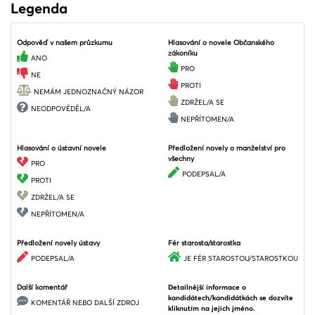
Legenda
Odpověď v našem průzkumu
Hlasování o novele Občanského
zákoníku
ANO
PRO
NE
PROTI
NEMÁM JEDNOZNAČNÝ NÁZOR
ZDRŽEL/A SE
NEODPOVĚDĚL/A
NEPŘÍTOMEN/A
Hlasování o ústavní novele
Předložení novely o manželství pro
všechny
PRO
PODEPSAL/A
PROTI
ZDRŽEL/A SE
NEPŘÍTOMEN/A
Předložení novely ústavy
Fér starosta/starostka
PODEPSAL/A
JE FÉR STAROSTOU/STAROSTKOU
Další komentář
Detailnější informace o
kandidátech/kandidátkách se dozvíte
KOMENTÁŘ NEBO DALŠÍ ZDROJ
kliknutím na jejich jméno.