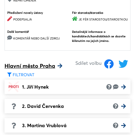
NEPŘÍTOMEN/A
Předložení novely ústavy
Fér starosta/starostka
PODEPSAL/A
JE FÉR STAROSTOU/STAROSTKOU
Další komentář
Detailnější informace o
kandidátech/kandidátkách se dozvíte
KOMENTÁŘ NEBO DALŠÍ ZDROJ
kliknutím na jejich jméno.
Sdílet volbu
Hlavní město Praha
FILTROVAT
1. Jiří Hynek
PROTI
2. David Červenka
3. Martina Vrublová