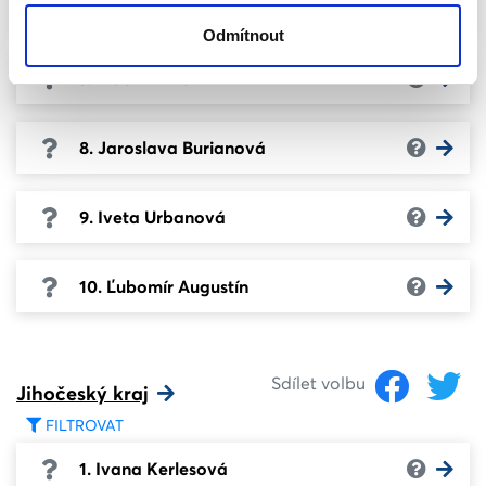
6. Vlastimil Kůt
Odmítnout
7. Vladimír Havlík
8. Jaroslava Burianová
9. Iveta Urbanová
10. Ľubomír Augustín
Sdílet volbu
Jihočeský kraj
FILTROVAT
1. Ivana Kerlesová