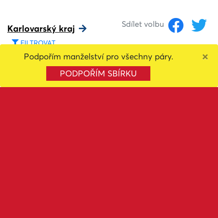
Sdílet volbu
Karlovarský kraj
FILTROVAT
×
Podpořím manželství pro všechny páry.
1. Miroslav Haindl
PODPOŘÍM SBÍRKU
2. Pavel Rybář
3. Milada Razímová
4. Oldřich Jungmann
5. Vladimír Kňákal