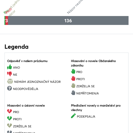
N
m
á
j
e
d
n
o
z
n
a
č
n
ý
n
á
z
o
Názor neznámý
Proti
Pro
e
r
1
0
3
136
Legenda
Odpověď v našem průzkumu
Hlasování o novele Občanského
zákoníku
ANO
PRO
NE
PROTI
NEMÁM JEDNOZNAČNÝ NÁZOR
ZDRŽEL/A SE
NEODPOVĚDĚL/A
NEPŘÍTOMEN/A
Hlasování o ústavní novele
Předložení novely o manželství pro
všechny
PRO
PODEPSAL/A
PROTI
ZDRŽEL/A SE