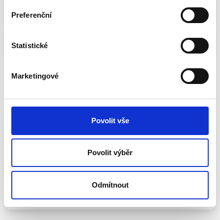
3. Jan Bartošek
Preferenční
7. František Talíř
Statistické
Marketingové
Plzeňský
Sdílet volbu
kraj
FILTROVAT
Povolit vše
1. Martin Baxa
PRO
Povolit výběr
2. Marek Ženíšek
Odmítnout
6. Pavel Karpíšek