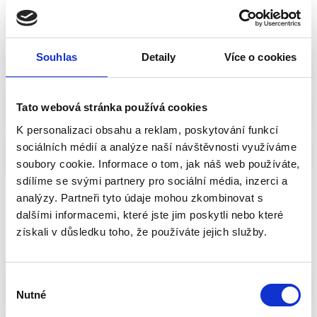
4. Vojtěch Munzar
PROTI
Souhlas
Detaily
Více o cookies
5. Jiří Havránek
6. Helena Langšádlová
Tato webová stránka používá cookies
K personalizaci obsahu a reklam, poskytování funkcí
sociálních médií a analýze naší návštěvnosti využíváme
7. Petr Bendl
soubory cookie. Informace o tom, jak náš web používáte,
sdílíme se svými partnery pro sociální média, inzerci a
analýzy. Partneři tyto údaje mohou zkombinovat s
dalšími informacemi, které jste jim poskytli nebo které
Jihočeský
Sdílet volbu
získali v důsledku toho, že používáte jejich služby.
kraj
FILTROVAT
Výběr
1. Jan Bauer
PROTI
Nutné
souhlasu