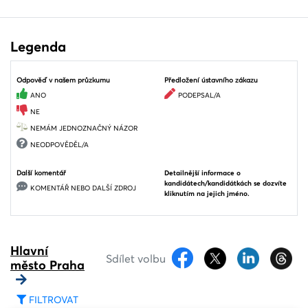
Legenda
Odpověď v našem průzkumu
Předložení ústavního zákazu
ANO
PODEPSAL/A
NE
NEMÁM JEDNOZNAČNÝ NÁZOR
NEODPOVĚDĚL/A
Další komentář
Detailnější informace o
kandidátech/kandidátkách se dozvíte
KOMENTÁŘ NEBO DALŠÍ ZDROJ
kliknutím na jejich jméno.
Hlavní
Sdílet volbu
město Praha
FILTROVAT