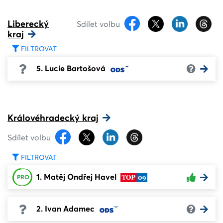
Liberecký
Sdílet volbu
kraj
FILTROVAT
5. Lucie Bartošová
Královéhradecký kraj
Sdílet volbu
FILTROVAT
1. Matěj Ondřej Havel
PRO
2. Ivan Adamec