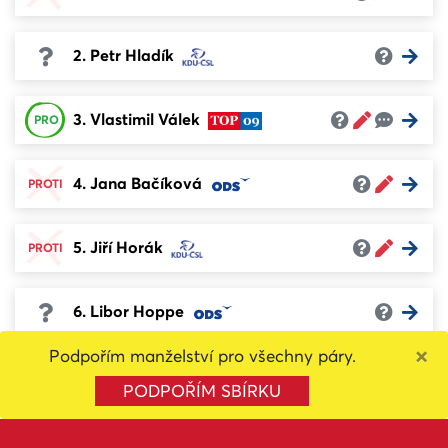
2. Petr Hladík
3. Vlastimil Válek
PRO
4. Jana Bačíková
PROTI
5. Jiří Horák
PROTI
6. Libor Hoppe
×
Podpořím manželství pro všechny páry.
7. Jana Filipovičová
PRO
PODPOŘÍM SBÍRKU