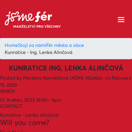
Home
Stojí za námi
Fér města a obce
Kunratice - Ing. Lenka Alinčová
KUNRATICE ING. LENKA ALINČOVÁ
Posted by
Markéta Navrátilová (ADM)
142,40pt.
on February
15, 2020
WHEN
01. Květen, 2033 18:00 - 9pm
CONTACT
Kunratice - Lenka Alinčová
Will you come?