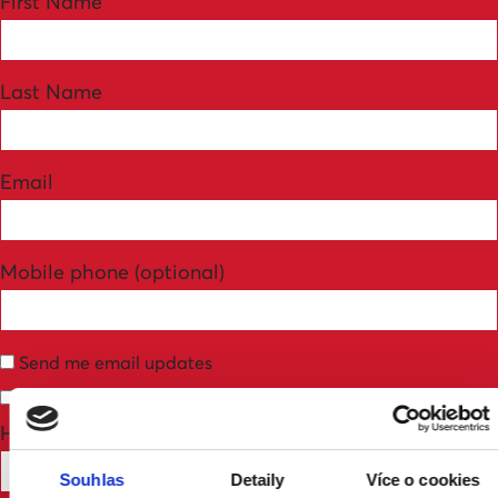
First Name
Last Name
Email
Mobile phone (optional)
Send me email updates
Send me text messages
How many other people are you bringing?
Souhlas
Detaily
Více o cookies