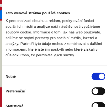
Don't publish my RSVP on the website
Tato webová stránka používá cookies
K personalizaci obsahu a reklam, poskytování funkcí
sociálních médií a analýze naší návštěvnosti využíváme
soubory cookie. Informace o tom, jak náš web používáte,
ABY VÁM O MANŽELSTVÍ NIC
sdílíme se svými partnery pro sociální média, inzerci a
NEUNIKLO
analýzy. Partneři tyto údaje mohou zkombinovat s dalšími
informacemi, které jste jim poskytli nebo které získali v
důsledku toho, že používáte jejich služby.
Výběr
Nutné
souhlasu
Preferenční
PROČ MANŽELSTVÍ
DŮVODY A ODPOVĚDI
Statistické