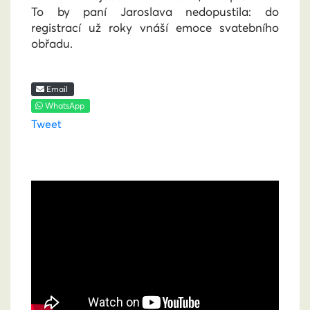
To by paní Jaroslava nedopustila: do
registrací už roky vnáší emoce svatebního
obřadu.
Email
WhatsApp
Tweet