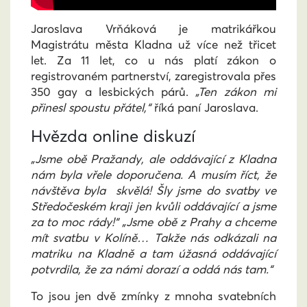
Jaroslava Vrňáková je matrikářkou
Magistrátu města Kladna už více než třicet
let. Za 11 let, co u nás platí zákon o
registrovaném partnerství, zaregistrovala přes
350 gay a lesbických párů.
„Ten zákon mi
přinesl spoustu přátel,“
říká paní Jaroslava.
Hvězda online diskuzí
„Jsme obě Pražandy, ale oddávající z Kladna
nám byla vřele doporučena. A musím říct, že
návštěva byla skvělá! Šly jsme do svatby ve
Středočeském kraji jen kvůli oddávající a jsme
za to moc rády!“
„Jsme obě z Prahy a chceme
mít svatbu v Kolíně… Takže nás odkázali na
matriku na Kladně a tam úžasná oddávající
potvrdila, že za námi dorazí a oddá nás tam.“
To jsou jen dvě zmínky z mnoha svatebních