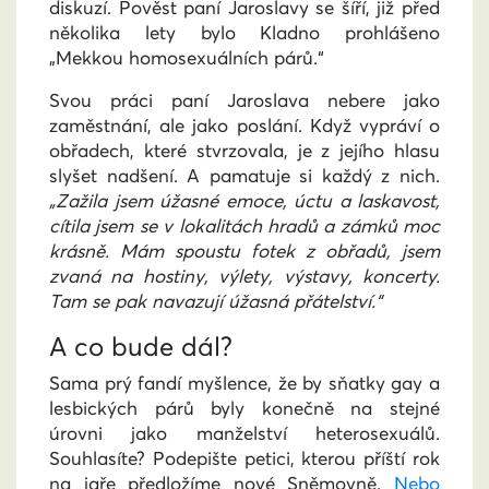
diskuzí. Pověst paní Jaroslavy se šíří, již před
několika lety bylo Kladno prohlášeno
„Mekkou homosexuálních párů.“
Svou práci paní Jaroslava nebere jako
zaměstnání, ale jako poslání. Když vypráví o
obřadech, které stvrzovala, je z jejího hlasu
slyšet nadšení. A pamatuje si každý z nich.
„Zažila jsem úžasné emoce, úctu a laskavost,
cítila jsem se v lokalitách hradů a zámků moc
krásně. Mám spoustu fotek z obřadů, jsem
zvaná na hostiny, výlety, výstavy, koncerty.
Tam se pak navazují úžasná přátelství.“
A co bude dál?
Sama prý fandí myšlence, že by sňatky gay a
lesbických párů byly konečně na stejné
úrovni jako manželství heterosexuálů.
Souhlasíte? Podepište petici, kterou příští rok
na jaře předložíme nové Sněmovně.
Nebo