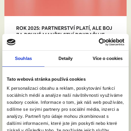
ROK 2025: PARTNERSTVÍ PLATÍ, ALE BOJ
ZA ROVNÉ MANŽELSTVÍ POKRAČUJE
21. 12. 2025
Rok 2025 se zapsal do historie jako rok,
kdy stejnopohlavní páry a rodiny s dětmi
Souhlas
Detaily
Více o cookies
získaly o trošku lepší spaní, začalo totiž
platit partnerství. Odehrálo se mnoho
historických momentů, od prvních
Tato webová stránka používá cookies
uzavřených partnerství v lednu až po
K personalizaci obsahu a reklam, poskytování funkcí
zlomový rozsudek Soudního dvora EU o
sociálních médií a analýze naší návštěvnosti využíváme
uznávání manželství. Vrcholem roku byly
soubory cookie. Informace o tom, jak náš web používáte,
volby do Sněmovny, ve kterých podpořilo
sdílíme se svými partnery pro sociální média, inzerci a
rovnoprávnost 60 férových poslanců a
analýzy. Partneři tyto údaje mohou zkombinovat s
poslankyň. I přes tyto pokroky nový rok
dalšími informacemi, které jste jim poskytli nebo které
začínáme s jasným vzkazem nové vládě
získali v důsledku toho, že používáte jejich služby.