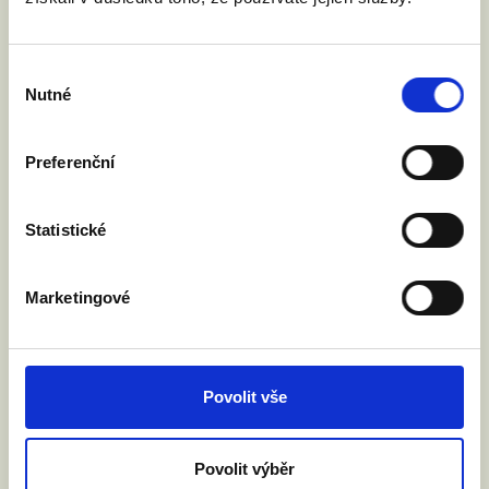
Andreje Babiše : Budeme tu, dokud nebude
rovné manželství.
Výběr
Nutné
souhlasu
Číst článek
Preferenční
Statistické
Marketingové
Povolit vše
Povolit výběr