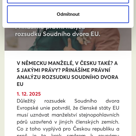
Odmítnout
V NĚMECKU MANŽELÉ, V ČESKU TAKÉ? A
S JAKÝMI PRÁVY? PŘINÁŠÍME PRÁVNÍ
ANALÝZU ROZSUDKU SOUDNÍHO DVORA
EU
1. 12. 2025
Důležitý rozsudek Soudního dvora
Evropské unie potvrdil, že členské státy EU
musí uznávat manželství stejnopohlavních
párů uzavřená v jiných členských zemích.
Co z toho vyplývá pro Českou republiku a
proč je to krok směrem k rovnému