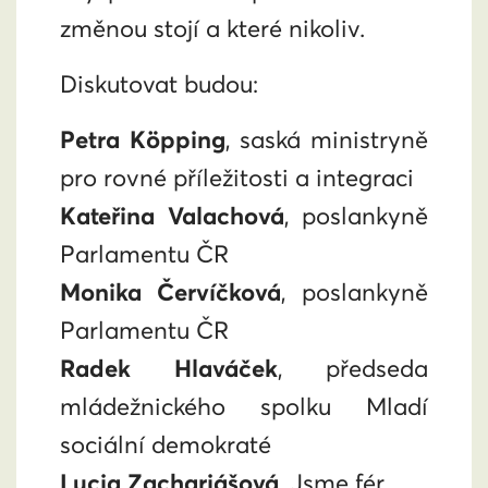
změnou stojí a které nikoliv.
Diskutovat budou:
Petra Köpping
, saská ministryně
pro rovné příležitosti a integraci
Kateřina Valachová
, poslankyně
Parlamentu ČR
Monika Červíčková
, poslankyně
Parlamentu ČR
Radek Hlaváček
, předseda
mládežnického spolku Mladí
sociální demokraté
Lucia Zachariášová
, Jsme fér