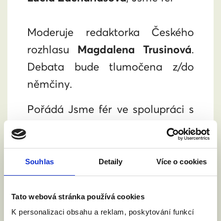
Moderuje redaktorka Českého
rozhlasu
Magdalena Trusinová
.
Debata bude tlumočena z/do
němčiny.
Pořádá Jsme fér ve spolupráci s
Masarykovou demokratickou
akademií
a
EDIC Dresden
.
Souhlas
Detaily
Více o cookies
Událost na Facebooku
Pozor, akce má omezenou
Tato webová stránka používá cookies
kapacitu! Chcete-li dorazit,
K personalizaci obsahu a reklam, poskytování funkcí