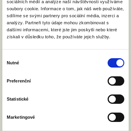
sociálních médií a analýze naší návštěvnosti využíváme
registrujte se prosím ve formuláři
soubory cookie. Informace o tom, jak náš web používáte,
níže.
sdílíme se svými partnery pro sociální média, inzerci a
analýzy. Partneři tyto údaje mohou zkombinovat s
dalšími informacemi, které jste jim poskytli nebo které
získali v důsledku toho, že používáte jejich služby.
Výběr
Nutné
souhlasu
Pokud se chcete akce zúčastnit,
Preferenční
rezervujte si prosím místo zde.
Statistické
Jméno a příjmení:
Marketingové