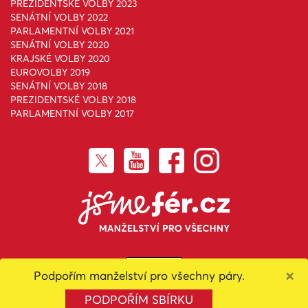
PREZIDENTSKÉ VOLBY 2023
SENÁTNÍ VOLBY 2022
PARLAMENTNÍ VOLBY 2021
SENÁTNÍ VOLBY 2020
KRAJSKÉ VOLBY 2020
EUROVOLBY 2019
SENÁTNÍ VOLBY 2018
PREZIDENTSKÉ VOLBY 2018
PARLAMENTNÍ VOLBY 2017
×
Podpořím manželství pro všechny páry.
Toto dílo podléhá licenci
Creative Commons Uveďte původ-
Neužívejte komerčně-Nezpracovávejte 4.0 Mezinárodní License
.
PODPOŘÍM SBÍRKU