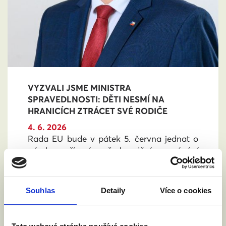
VYZVALI JSME MINISTRA
SPRAVEDLNOSTI: DĚTI NESMÍ NA
HRANICÍCH ZTRÁCET SVÉ RODIČE
4. 6. 2026
Rada EU bude v pátek 5. června jednat o
návrhu nařízení o přeshraničním uznávání
rodičovství. Nejde o uznávání zahraničních
manželství, ale o uznávání rodičovských
práv. Vyzvali jsme ministra spravedlnosti
Souhlas
Detaily
Více o cookies
Jeronýma Tejce, aby Česká republika návrh
podpořila. O co jde?