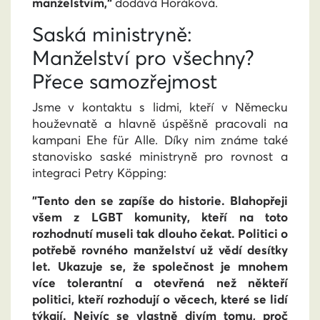
manželstvím,“
dodává Horáková.
Saská ministryně:
Manželství pro všechny?
Přece samozřejmost
Jsme v kontaktu s lidmi, kteří v Německu
houževnatě a hlavně úspěšně pracovali na
kampani Ehe für Alle. Díky nim známe také
stanovisko saské ministryně pro rovnost a
integraci Petry Köpping:
"Tento den se zapíše do historie. Blahopřeji
všem z LGBT komunity, kteří
na toto
rozhodnutí
museli tak dlouho čekat. Politici o
potřebě rovného manželství už vědí desítky
let. Ukazuje se, že společnost je mnohem
více tolerantní a otevřená než někteří
politici, kteří rozhodují o věcech, které se lidí
týkají. Nejvíc se vlastně divím tomu, proč