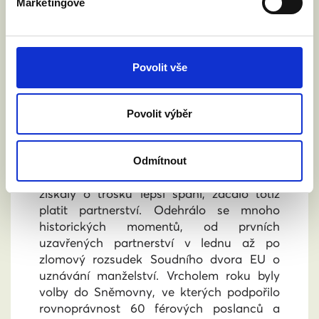
Marketingové
Povolit vše
ROK 2025: PARTNERSTVÍ PLATÍ, ALE BOJ
Povolit výběr
ZA ROVNÉ MANŽELSTVÍ POKRAČUJE
21. 12. 2025
Rok 2025 se zapsal do historie jako rok,
Odmítnout
kdy stejnopohlavní páry a rodiny s dětmi
získaly o trošku lepší spaní, začalo totiž
platit partnerství. Odehrálo se mnoho
historických momentů, od prvních
uzavřených partnerství v lednu až po
zlomový rozsudek Soudního dvora EU o
uznávání manželství. Vrcholem roku byly
volby do Sněmovny, ve kterých podpořilo
rovnoprávnost 60 férových poslanců a