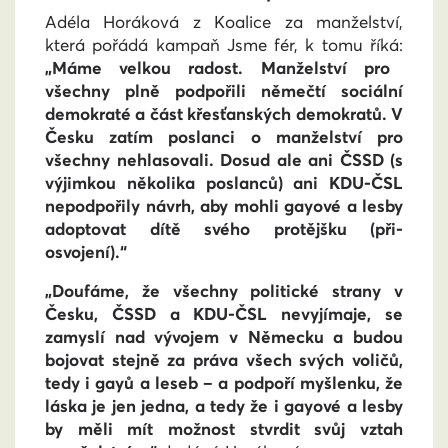
Adéla Horáková z Koalice za manželství,
která pořádá kampaň Jsme fér, k tomu říká:
„Máme velkou radost. Manželství pro
všechny plně podpořili němečtí sociální
demokraté a část křesťanských demokratů. V
Česku zatím poslanci o manželství pro
všechny nehlasovali. Dosud ale ani ČSSD (s
výjimkou několika poslanců) ani KDU-ČSL
nepodpořily návrh, aby mohli gayové a lesby
adoptovat dítě svého protějšku (při-
osvojení).
“
„
Doufáme, že všechny politické strany v
Česku, ČSSD a KDU-ČSL nevyjímaje, se
zamyslí nad vývojem v Německu a budou
bojovat stejně za práva všech svých voličů,
tedy i gayů a leseb – a podpoří myšlenku, že
láska je jen jedna, a tedy že i gayové a lesby
by měli mít možnost stvrdit svůj vztah