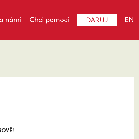
za námi
Chci pomoci
EN
DARUJ
ROVĚ!