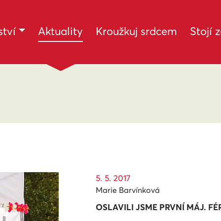
(current)
tví
Aktuality
Kroužkuj srdcem
Stojí 
5. 5. 2017
Marie Barvínková
OSLAVILI JSME PRVNÍ MÁJ. FÉ