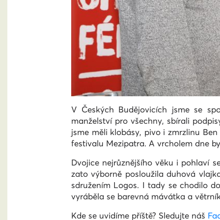
V Českých Budějovicích jsme se spo
manželství pro všechny, sbírali podpi
jsme měli klobásy, pivo i zmrzlinu Ben
festivalu Mezipatra. A vrcholem dne 
Dvojice nejrůznějšího věku i pohlaví 
zato výborně posloužila duhová vlajka
sdružením Logos. I tady se chodilo do
vyráběla se barevná mávátka a větrník
Kde se uvidíme příště? Sledujte náš
Fa