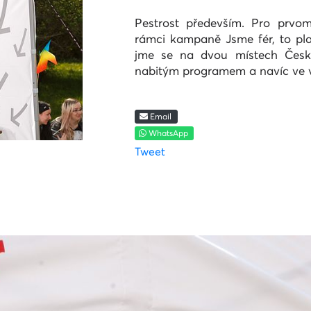
Pestrost především. Pro prvom
rámci kampaně Jsme fér, to plat
jme se na dvou místech Česka
nabitým programem a navíc ve v
Email
WhatsApp
Tweet