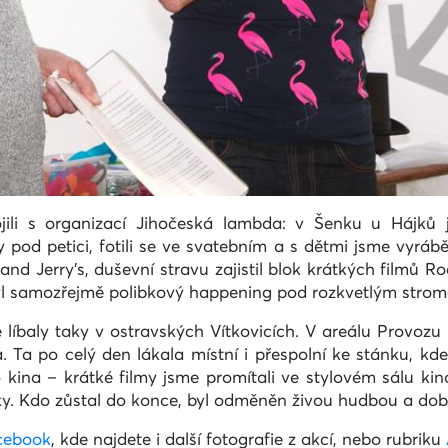
jili s organizací Jihočeská lambda: v Šenku u Hájků 
sy pod petici, fotili se ve svatebním a s dětmi jsme vyrá
 and Jerry's, duševní stravu zajistil blok krátkých filmů 
byl samozřejmě polibkový happening pod rozkvetlým stro
se líbaly taky v ostravských Vítkovicích. V areálu Provoz
. Ta po celý den lákala místní i přespolní ke stánku, k
 kina – krátké filmy jsme promítali ve stylovém sálu kin
y. Kdo zůstal do konce, byl odměněn živou hudbou a dobr
cebook
, kde najdete i další fotografie z akcí, nebo rubriku