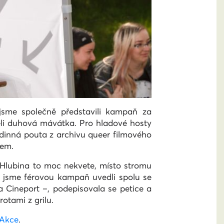
jsme společně představili kampaň za
běli duhová mávátka. Pro hladové hosty
Rodinná pouta z archivu queer filmového
mem.
u Hlubina to moc nekvete, místo stromu
de jsme férovou kampaň uvedli spolu se
a Cineport –, podepisovala se petice a
otami z grilu.
Akce
.