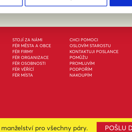
STOJÍ ZA NÁMI
CHCI POMOCI
FÉR MĚSTA A OBCE
OSLOVÍM STAROSTU
FÉR FIRMY
KONTAKTUJI POSLANCE
FÉR ORGANIZACE
POMŮŽU
FÉR OSOBNOSTI
PROMLUVÍM
FÉR VĚŘÍCÍ
PODPOŘÍM
FÉR MÍSTA
NAKOUPÍM
manželství pro všechny páry.
POŠLU 
i
Creative Commons Uveďte původ-Neužívejte komerčně-Nezpracovávejte 