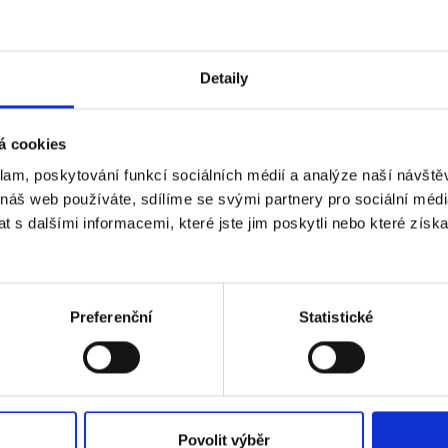
Mobile phone (optional)
Detaily
Send me text messages
á cookies
klam, poskytování funkcí sociálních médií a analýze naší návšt
 náš web používáte, sdílíme se svými partnery pro sociální média
 s dalšími informacemi, které jste jim poskytli nebo které získa
Preferenční
Statistické
 VÁM O MANŽELSTVÍ NIC NEUN
Povolit výběr