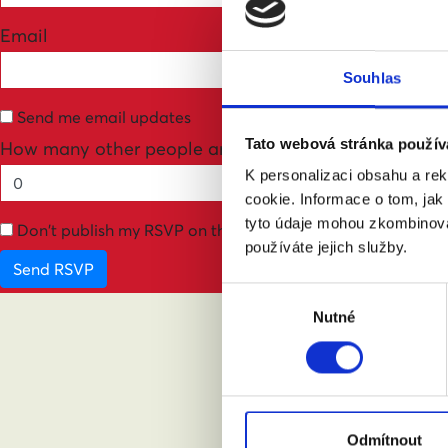
Email
Souhlas
Send me email updates
Tato webová stránka použív
How many other people are you bringing?
K personalizaci obsahu a re
cookie. Informace o tom, jak
tyto údaje mohou zkombinovat
Don't publish my RSVP on the website
používáte jejich služby.
Výběr
Nutné
souhlasu
ABY
Odmítnout