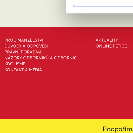
PROČ MANŽELSTVÍ
AKTUALITY
DŮVODY A ODPOVĚDI
ONLINE PETICE
PRÁVNÍ PORADNA
NÁZORY ODBORNÍKŮ A ODBORNIC
KDO JSME
KONTAKT A MÉDIA
Podpořím 
Toto dílo podléhá licenc