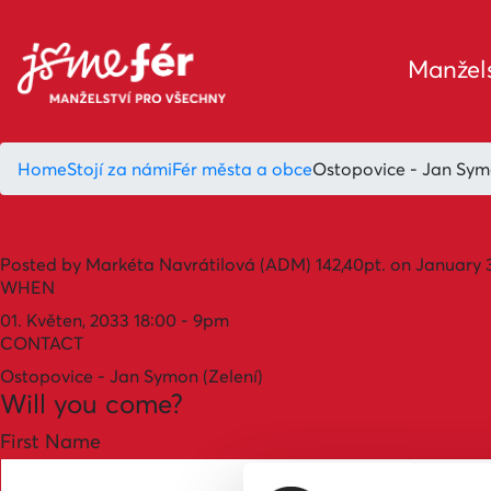
Manžels
Home
Stojí za námi
Fér města a obce
Ostopovice - Jan Sy
Posted by
Markéta Navrátilová (ADM)
142,40pt.
on January 
WHEN
01. Květen, 2033 18:00 - 9pm
CONTACT
Ostopovice - Jan Symon (Zelení)
Will you come?
First Name