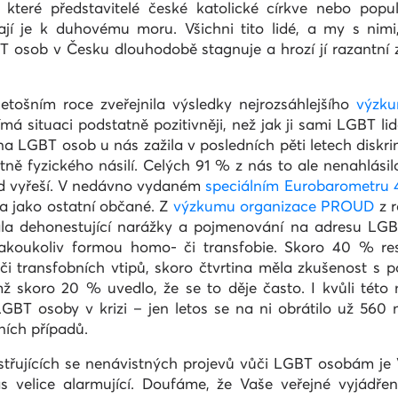
které představitelé české katolické církve nebo populi
í je k duhovému moru. Všichni tito lidé, a my s nimi,
 osob v Česku dlouhodobě stagnuje a hrozí jí razantní 
etošním roce zveřejnila výsledky nejrozsáhlejšího
výzk
má situaci podstatně pozitivněji, než jak ji sami LGBT li
etina LGBT osob u nás zažila v posledních pěti letech disk
tně fyzického násilí. Celých 91 % z nás to ale nenahlásil
d vyřeší. V nedávno vydaném
speciálním Eurobarometru 
a jako ostatní občané. Z
výzkumu organizace PROUD
z r
hala dehonestující narážky a pojmenování na adresu LG
akoukoliv formou homo- či transfobie. Skoro 40 % re
či transfobních vtipů, skoro čtvrtina měla zkušenost s
ž skoro 20 % uvedlo, že se to děje často. I kvůli této
LGBT osoby v krizi
–
jen letos se na ni obrátilo už 560 m
ních případů.
řujících se nenávistných projevů vůči LGBT osobám je Va
s velice alarmující. Doufáme, že Vaše veřejné vyjádřen