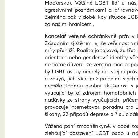
Maďarsko). Většině LGBT lidí u nás, 
agresivními poznámkami a přirovnávaj
Zejména pak v době, kdy situace LGBT
za našimi hranicemi.
Kancelář veřejné ochránkyně práv v l
Zásadním zjištěním je, že veřejnost vní
míry přehlíží. Realita je taková, že tř
orientace nebo genderové identity vče
nemáme důvěru, že veřejná moc přípa
by LGBT osoby neměly mít stejná práv
a žákyň, jich více než polovina slýc
neměla žádnou osobní zkušenost s j
vyučující byl(a) zdrojem homofobních 
nadávky ze strany vyučujících, přičem
provozuje internetovou poradnu pro 
šikany, 22 případů deprese a 7 suicidál
Vážená paní zmocněnkyně, v době zost
zlehčující postavení LGBT osob u ná