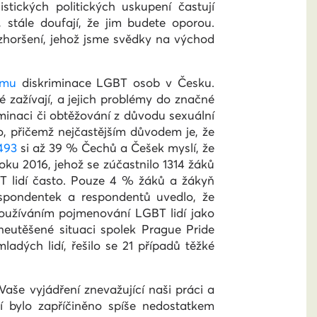
stických politických uskupení častují
 stále doufají, že jim budete oporou.
zhoršení, jehož jsme svědky na východ
umu
diskriminace LGBT osob v Česku.
dé zažívají, a jejich problémy do značné
riminaci či obtěžování z důvodu sexuální
o, přičemž nejčastějším důvodem je, že
493
si až 39 % Čechů a Češek myslí, že
oku 2016, jehož se zúčastnilo 1314 žáků
BT lidí často. Pouze 4 % žáků a žákyň
spondentek a respondentů uvedlo, že
 používáním pojmenování LGBT lidí jako
 neutěšené situaci spolek Prague Pride
ladých lidí, řešilo se 21 případů těžké
še vyjádření znevažující naši práci a
í bylo zapříčiněno spíše nedostatkem