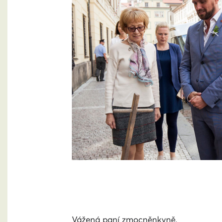
Vážená paní zmocněnkyně,