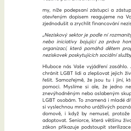
my, níže podepsaní zástupci a zástup
otevřeným dopisem reagujeme na Vaš
zjednodušit a zrychlit financování nez
„
Neziskový sektor je podle ní rozmanit
nebo iniciativy bojující za práva h
organizací, která pomáhá dětem pr
neziskovek poskytujících sociální služb
Hluboce nás Vaše vyjádření zasáhlo.
chránit LGBT lidi a zlepšovat jejich
řešit. Samozřejmě, že jsou tu i jiní
pomoci. Myslíme si ale, že jedno 
znevýhodněným nebo oslabeným skupin
LGBT osobám. To znamená i mladé dívc
si vyslechnou mnoho urážlivých poznám
domově, i když by nemusel, protože 
adoptovat. Seniorce, která většinu živ
zákon přikazuje podstoupit steriliza