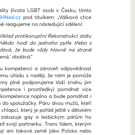
ality života LGBT osob v Česku, tímto
iHNed.cz
pod titulkem: „Válková chce
ně reagujeme na následující sdělení:
říklad protikorupční Rekonstrukci státu
 někdo hodí do jednoho pytle třeba s
ává, že bude vždy hlavně na straně
žená,
'
dodává
.“
nou kompetenci a zároveň odpovědnost
šemu úřadu s nadějí, že nám je pomůže
 a my plně podporujeme Vaši snahu jim
petence i prostředky) pomáhat více
é kompetence naplno a bude pomáhat i
 do spolužačky. Páru dvou mužů, kteří
hlapci, který je pořád ještě v dětském
va zakazuje gay a lesbickým párům ho
ít svoji partnerku. Trans lidem, kterým
dují ani takové země jako Polsko nebo