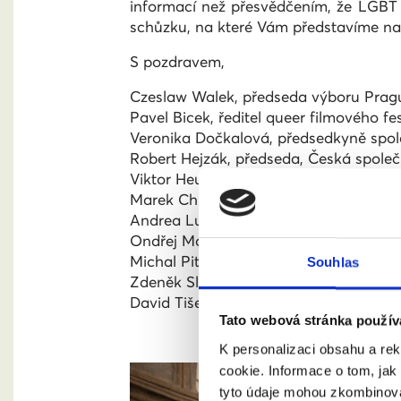
informací než přesvědčením, že LGBT 
schůzku, na které Vám představíme naš
S pozdravem,
Czeslaw Walek, předseda výboru Prague
Pavel Bicek, ředitel queer filmového fe
Veronika Dočkalová, předsedkyně spol
Robert Hejzák, předseda, Česká společ
Viktor Heuman, předseda Trans*parent,
Marek Christ, předseda STUD, z.s.
Andrea Luková, předsedkyně Pilsen Pr
Ondřej Moučka, předseda OLLOVE, z. 
Michal Pitoňák,
předseda Queer Geogr
Souhlas
Zdeněk Sloboda, jednatel Platformy pro
David Tišer, ředitel společnosti ARA ART
Tato webová stránka použív
K personalizaci obsahu a re
cookie. Informace o tom, jak
tyto údaje mohou zkombinovat