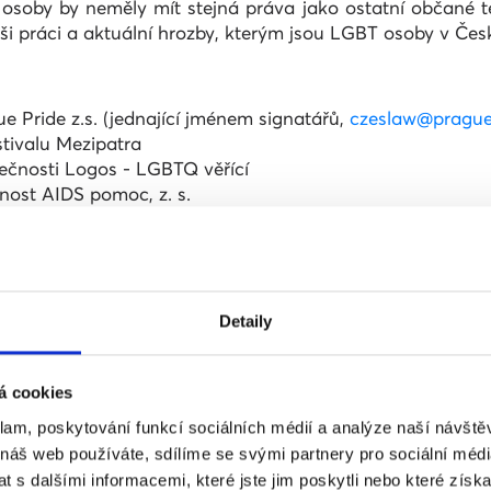
osoby by neměly mít stejná práva jako ostatní občané t
i práci a aktuální hrozby, kterým jsou LGBT osoby v Čes
 Pride z.s. (jednající jménem signatářů,
czeslaw@prague
stivalu Mezipatra
ečnosti Logos - LGBTQ věřící
nost AIDS pomoc, z. s.
 z.s.
ide
s.
aphy, z.s
Detaily
 rovnoprávnost, uznání a diverzitu z.s.
, z.s.
á cookies
klam, poskytování funkcí sociálních médií a analýze naší návšt
 náš web používáte, sdílíme se svými partnery pro sociální média
 s dalšími informacemi, které jste jim poskytli nebo které získa