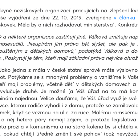
kyně neziskových organizací pracujících na zlepšení kv
e vyjádření ze dne 22. 10. 2019, zveřejněné
v článku 
iskovek. Měla by o nich rozhodovat ministerstva“. Konkrét
ý a některé organizace zastiňují jiné. Válková zmiňuje nap
omosexuálů.
‚
Neupírám jim právo být slyšet, ale pak je
opuštěným z dětských domovů,
'
podotýká Válková a dod
y.
‚
Poskytují je těm, kteří mají základní práva nejvíce ohro
 Jako jedna z mála v české státní správě máte výslov
 život. Potýkáme se s mnohými problémy a vzhlížíme k Va
, kteří mají problémy, včetně dětí v dětských domovech
nevylučuje druhé. Je možné (a Váš úřad na to má kom
ám najednou. Velice doufáme, že Váš úřad využije sv
e, kterou rodiče vyhodili z domu, protože se zamilovala
ek, když se vezmou na ulici za ruce. Malému romskému c
o něj hetero páry nemají zájem, a protože legislati
ota prožila v komunismu a na stará kolena by si chtěla vz
ce, pokud chtějí úředně změnit své pohlaví (což nevyža