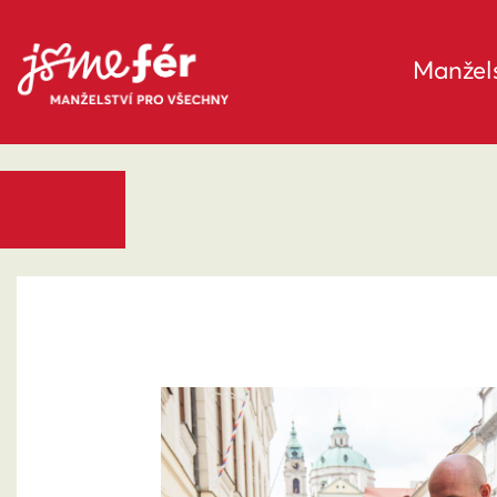
Manžels