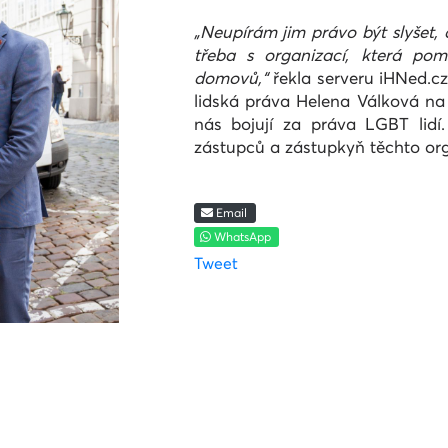
„Neupírám jim právo být slyšet,
třeba s organizací, která p
domovů
,“
řekla serveru iHNed.
lidská práva Helena Válková na 
nás bojují za práva LGBT lidí.
zástupců a zástupkyň těchto org
Email
WhatsApp
Tweet