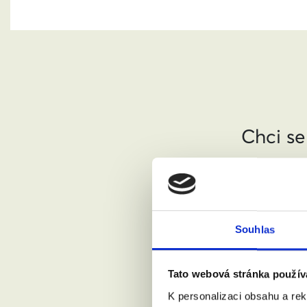
Chci se
Jméno a pří
Váš email:
Souhlas
Tato webová stránka použív
Kde žijete?
K personalizaci obsahu a re