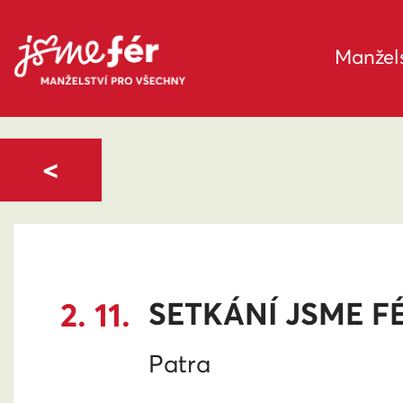
Manžels
<
2. 11.
SETKÁNÍ JSME F
Patra