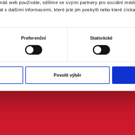
 náš web používáte, sdílíme se svými partnery pro sociální média
 s dalšími informacemi, které jste jim poskytli nebo které získa
 doprovodem.
Preferenční
Statistické
m se zpracováním osobních údajů podle zákona č. 101/2000 Sb.
Povolit výběr