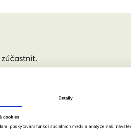
 zúčastnit.
jmení:
Detaily
á cookies
:
(město, PSČ)
klam, poskytování funkcí sociálních médií a analýze naší návšt