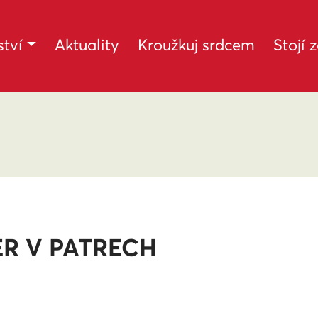
tví
Aktuality
Kroužkuj srdcem
Stojí 
ÉR V PATRECH