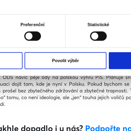
enu, ale muže. Nebo naopak.
 snaha odvést pozornost od skutečných problémů katoli
ozhodně vychází, v parlamentních volbách získali 46 pr
Preferenční
Statistické
 Její představitelé ve štvaní (mimo jiné) proti LGBT lide
o emigraci.
dstavitelé země vysílají směrem k dětem a mladým lidem, kt
nohodnotnými členy společnosti. Že pokud jim někdo chce 
jejich vlastních řad. Snad i to, že se narodili tak, jak se na
Povolit výběr
idí do 29 let manželství pro všechny podporuje. ODS a KD
í. ODS navíc pěje ódy na polskou výhru PiS. Plánuje sn
aci dojít tam, kde je nyní v Polsku. Pokud bychom se 
 prošel bez zbytečného zdržování a zbytečné trapnosti.
“ tomu, co není ideologie, ale „jen“ touha jejich voličů p
dí.
akhle dopadlo i u nás?
Podpořte na