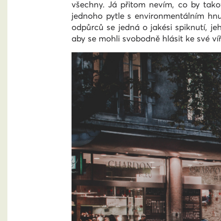
všechny. Já přitom nevím, co by tako
jednoho pytle s environmentálním hnu
odpůrců se jedná o jakési spiknutí, je
aby se mohli svobodně hlásit ke své víř