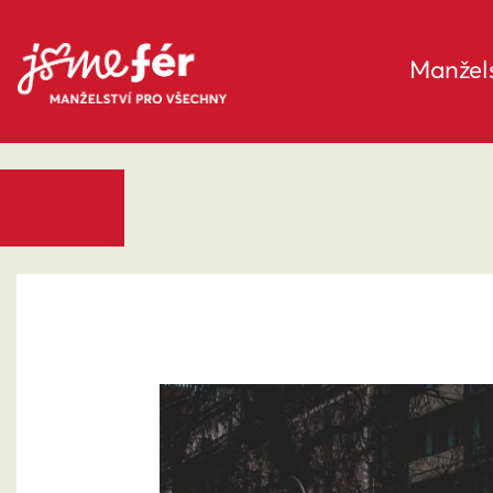
Manžels