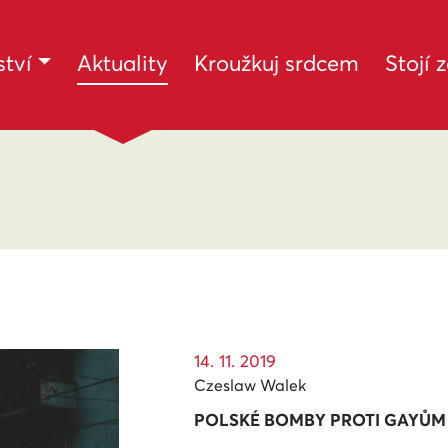
(current)
tví
Aktuality
Kroužkuj srdcem
Stojí 
14. 11. 2019
Czeslaw Walek
POLSKÉ BOMBY PROTI GAYŮM