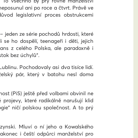
“. To všechno by prý rovné manželství
neposunul ani po roce a čtvrt. Právě ve
vod legislativní proces obstrukcemi
 jeden ze série pochodů hrdosti, které
se ho dospělí, teenageři i děti, jejich
gans z celého Polska, ale paradoxně i
stok bez úchylů“.
linu. Pochodovaly asi dva tisíce lidí.
nželský pár, který v batohu nesl doma
ost (PiS) ještě před volbami obvinil ne
 projevy, které radikálně narušují klid
gie“ ničí polskou společnost. A to prý
aczynski. Mluví o ní jeho a Kowalského
i nakonec i čeští odpůrci manželství pro