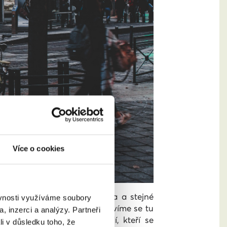
Více o cookies
í, mít stejnou kvalitu života a stejné
ěvnosti využíváme soubory
 přebírají roli strašáků. Nebavíme se tu
, inzerci a analýzy. Partneři
společnosti a perzekuce lidí, kteří se
li v důsledku toho, že