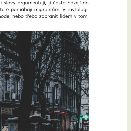
slovy argumentují, ji často házejí do
které pomáhají migrantům. V mytologii
 model nebo třeba zabránit lidem v tom,