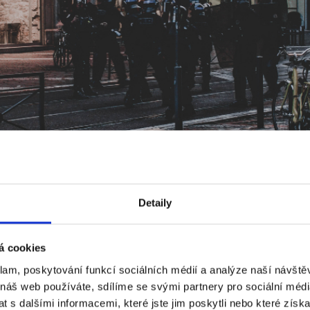
Detaily
á cookies
ho jmenovatele. Lidé, kteří chtějí žít stejně jako ostatn
klam, poskytování funkcí sociálních médií a analýze naší návšt
psychické zdraví i právní podmínky pro své děti, najednou
 náš web používáte, sdílíme se svými partnery pro sociální média
se o hororových scénářích, jejichž cílem je polarizace 
 s dalšími informacemi, které jste jim poskytli nebo které získa