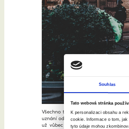
Souhlas
Tato webová stránka použív
Všechno to přitom má jednoho společné
K personalizaci obsahu a re
uznání od společnosti, zlepšit vlastní 
cookie. Informace o tom, jak
už vůbec o racionální rovině, bavíme 
tyto údaje mohou zkombinovat