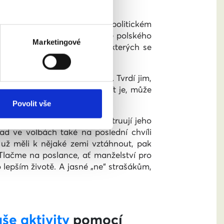
cké církve. Možná touha po politickém
ocent a v Sejmu, dolní komoře polského
Marketingové
m volí tvrdá slova. Občané, kterých se
eří řeší sexuální orientaci. Tvrdí jim,
ublížit, zaútočit na ně, zabít je, může
rodili.
Povolit vše
U-ČSL, které dlouhodobě obstruují jeho
ad ve volbách také na poslední chvíli
už měli k nějaké zemi vztáhnout, pak
 Tlačme na poslance, ať manželství pro
o lepším životě. A jasné „ne“ strašákům,
še aktivity
pomocí