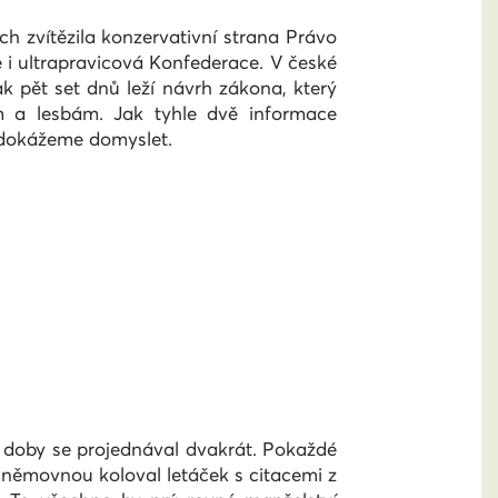
h zvítězila konzervativní strana Právo
 i ultrapravicová Konfederace. V české
 pět set dnů leží návrh zákona, který
m a lesbám. Jak tyhle dvě informace
ď dokážeme domyslet.
é doby se projednával dvakrát. Pokaždé
Sněmovnou koloval letáček s citacemi z