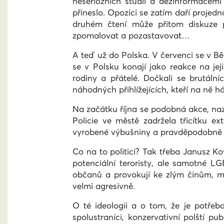
neseriózních studií a dezinformacemi
přineslo. Opozici se zatím daří projed
druhém čtení může přitom diskuze p
zpomalovat a pozastavovat…
A teď už do Polska. V červenci se v B
se v Polsku konají jako reakce na jeji
rodiny a přátelé. Dočkali se brutáln
náhodných přihlížejících, kteří na ně 
Na začátku října se podobná akce, naz
Policie ve městě zadržela třicítku e
vyrobené výbušniny a pravděpodobně c
Co na to politici? Tak třeba Janusz Ko
potenciální teroristy, ale samotné LGB
občanů a provokují ke zlým činům, mus
velmi agresivně.
O té ideologii a o tom, že je potřeba
spolustraníci, konzervativní polští pub