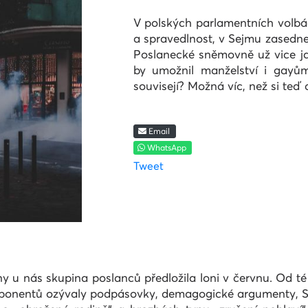
V polských parlamentních volbác
a spravedlnost, v Sejmu zasedne
Poslanecké sněmovně už vice jak
by umožnil manželství i gayů
souvisejí? Možná víc, než si te
Email
WhatsApp
Tweet
 u nás skupina poslanců předložila loni v červnu. Od t
d oponentů ozývaly podpásovky, demagogické argumenty, 