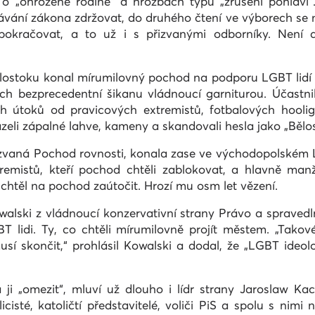
 o „ohrožené rodině“ a hrozbách typu „zrušení pohlaví
návání zákona zdržovat, do druhého čtení ve výborech se 
okračovat, a to už i s přizvanými odborníky. Není dů
ělostoku konal mírumilovný pochod na podporu LGBT lidí –
ch bezprecedentní šikanu vládnoucí garniturou. Účastnili 
ích útoků od pravicových extremistů, fotbalových hooli
házeli zápalné lahve, kameny a skandovali hesla jako „Bělo
vaná Pochod rovnosti, konala zase ve východopolském Lub
xtremistů, kteří pochod chtěli zablokovat, a hlavně ma
htěl na pochod zaútočit. Hrozí mu osm let vězení.
walski z vládnoucí konzervativní strany Právo a spravedln
T lidi. Ty, co chtěli mírumilovně projít městem. „Takové
í skončit,“ prohlásil Kowalski a dodal, že „LGBT ideolo
 ji „omezit“, mluví už dlouho i lídr strany Jaroslaw K
licisté, katoličtí představitelé, voliči PiS a spolu s nim