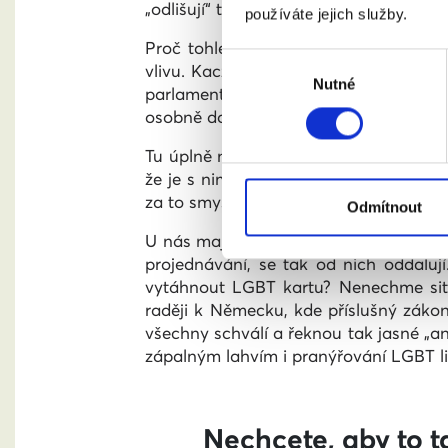
„odlišují“ třeba jen tím, že nemilují ž
používáte jejich služby.
Proč tohle strašení? Možná je za ním
Výběr
vlivu. Kaczynskému a jeho straně to r
Nutné
souhlasu
parlamentu, obsadí 239 ze 460 křesel.
osobně dotýkají, i jejich blízcí uvažují 
Tu úplně nejděsivější zprávu ovšem pře
že je s nimi něco špatně, že nejsou pl
za to smyšlená „ideologie“ vycházející z 
Odmítnout
U nás mají mladí voliči jasno, 73 % l
projednávání, se tak od nich oddaluj
vytáhnout LGBT kartu? Nenechme situ
raději k Německu, kde příslušný zákon
všechny schválí a řeknou tak jasné „ano
zápalným lahvím i pranýřování LGBT li
Nechcete, aby to t