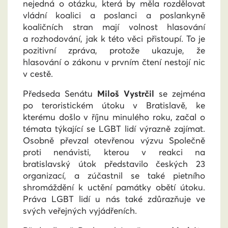
nejedná o otázku, která by měla rozdělovat
vládní koalici a poslanci a poslankyně
koaličních stran mají volnost hlasování
a rozhodování, jak k této věci přistoupí. To je
pozitivní zpráva, protože ukazuje, že
hlasování o zákonu v prvním čtení nestojí nic
v cestě.
Předseda Senátu
Miloš Vystrčil
se zejména
po teroristickém útoku v Bratislavě, ke
kterému došlo v říjnu minulého roku, začal o
témata týkající se LGBT lidí výrazně zajímat.
Osobně převzal otevřenou výzvu Společně
proti nenávisti, kterou v reakci na
bratislavský útok představilo českých 23
organizací, a zúčastnil se také pietního
shromáždění k uctění památky obětí útoku.
Práva LGBT lidí u nás také zdůrazňuje ve
svých veřejných vyjádřeních.