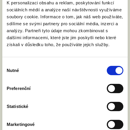
K personalizaci obsahu a reklam, poskytování funkcí
poslance a poslankyně
sociálních médií a analýze naší návštěvnosti využíváme
Parlamentu ČR, aby
soubory cookie. Informace o tom, jak náš web používáte,
sdílíme se svými partnery pro sociální média, inzerci a
neotáleli s projednáním
analýzy. Partneři tyto údaje mohou zkombinovat s
návrhu zákona
dalšími informacemi, které jste jim poskytli nebo které
o manželství pro všechny
získali v důsledku toho, že používáte jejich služby.
páry. Uplynulé
prezidentské volbyukázaly,
Výběr
Nutné
souhlasu
že Česká republika je na
něj připravena. Pojďme
Preferenční
společně udělat tento
důležitý krok na Západ.
Statistické
Pojďme pomoct desítkám
tisícům gay a lesbických
Marketingové