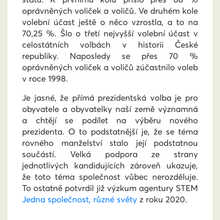
oprávněných voliček a voličů. Ve druhém kole
volební účast ještě o něco vzrostla, a to na
70,25 %. Šlo o třetí nejvyšší volební účast v
celostátních volbách v historii České
republiky. Naposledy se přes 70 %
oprávněných voliček a voličů zúčastnilo voleb
v roce 1998.
Je jasné, že přímá prezidentská volba je pro
obyvatele a obyvatelky naší země významná
a chtějí se podílet na výběru nového
prezidenta. O to podstatnější je, že se téma
rovného manželství stalo její podstatnou
součástí. Velká podpora ze strany
jednotlivých kandidujících zároveň ukazuje,
že toto téma společnost vůbec nerozděluje.
To ostatně potvrdil již výzkum agentury STEM
Jedna společnost, různé světy
z roku 2020.