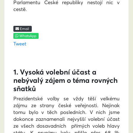
Parlamentu České republiky nestojí nic v
cestě.
Email
WhatsApp
Tweet
1. Vysoká volební účast a
nebývalý zájem o téma rovných
sňatků
Prezidentské volby se vždy těší velkému
zájmu ze strany české veřejnosti. Nejinak
tomu bylo v těch posledních. V nich jsme
dokonce zaznamenali nejvyšší volební účast
ze všech dosavadních přímých voleb hlavy
státu. K prvnímu kolu přišlo přes 68 %