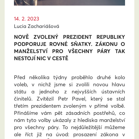
14. 2. 2023
Lucia Zachariášová
NOVĚ ZVOLENÝ PREZIDENT REPUBLIKY
PODPORUJE ROVNÉ SŇATKY. ZÁKONU O
MANŽELSTVÍ PRO VŠECHNY PÁRY TAK
NESTOJÍ NIC V CESTĚ
Před několika týdny proběhlo druhé kolo
voleb, v nichž jsme si zvolili novou hlavu
státu a jednoho z nejvyšších ústavních
činitelů. Zvítězil Petr Pavel, který se stal
třetím prezidentem zvoleným v přímé volbě.
Přinášíme vám pět zásadních postřehů, co
nám tyto volby ukázaly z hlediska manželství
pro všechny páry. To nejdůležitější můžeme
ale říct již na úvod: prosazení zákona v