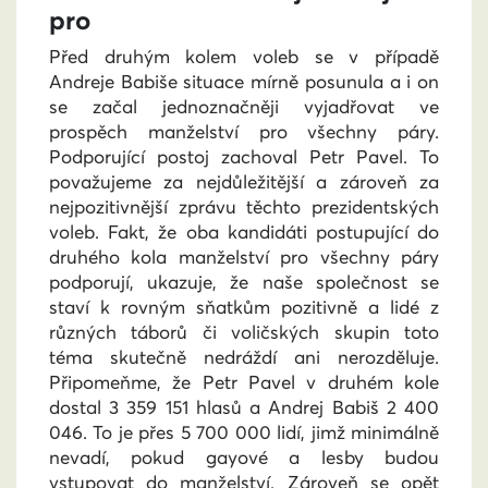
pro
Před druhým kolem voleb se v případě
Andreje Babiše situace mírně posunula a i on
se začal jednoznačněji vyjadřovat ve
prospěch manželství pro všechny páry.
Podporující postoj zachoval Petr Pavel. To
považujeme za nejdůležitější a zároveň za
nejpozitivnější zprávu těchto prezidentských
voleb. Fakt, že oba kandidáti postupující do
druhého kola manželství pro všechny páry
podporují, ukazuje, že naše společnost se
staví k rovným sňatkům pozitivně a lidé z
různých táborů či voličských skupin toto
téma skutečně nedráždí ani nerozděluje.
Připomeňme, že Petr Pavel v druhém kole
dostal 3 359 151 hlasů a Andrej Babiš 2 400
046. To je přes 5 700 000 lidí, jimž minimálně
nevadí, pokud gayové a lesby budou
vstupovat do manželství. Zároveň se opět