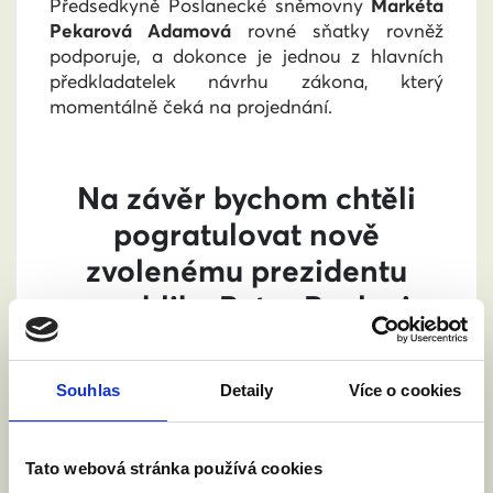
Předsedkyně Poslanecké sněmovny
Markéta
Pekarová Adamová
rovné sňatky rovněž
podporuje, a dokonce je jednou z hlavních
předkladatelek návrhu zákona, který
momentálně čeká na projednání.
Na závěr bychom chtěli
pogratulovat nově
zvolenému prezidentu
republiky Petru Pavlovi,
poděkovat mu
za jednoznačnou podporu
Souhlas
Detaily
Více o cookies
a popřát mnoho štěstí v
nové funkci. Zároveň
Tato webová stránka používá cookies
bychom rádi vyzvali