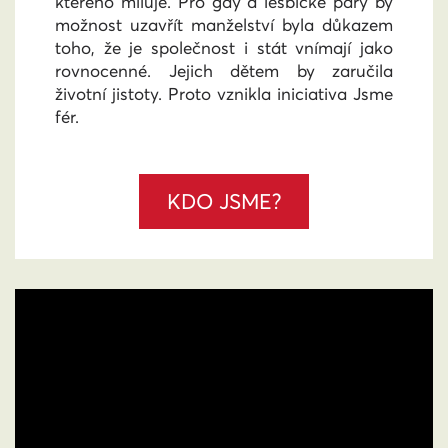
kterého miluje. Pro gay a lesbické páry by
možnost uzavřít manželství byla důkazem
toho, že je společnost i stát vnímají jako
rovnocenné. Jejich dětem by zaručila
životní jistoty. Proto vznikla iniciativa Jsme
fér.
KDO JSME?