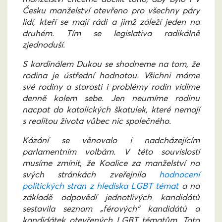
Česku manželství otevřeno pro všechny páry
lidí, kteří se mají rádi a jimž záleží jeden na
druhém. Tím se legislativa radikálně
zjednoduší.
S kardinálem Dukou se shodneme na tom, že
rodina je ústřední hodnotou. Všichni máme
své rodiny a starosti i problémy rodin vidíme
denně kolem sebe. Jen neumíme rodinu
nacpat do katolických škatulek, které nemají
s realitou života vůbec nic společného.
Kázání se věnovalo i nadcházejícím
parlamentním volbám. V této souvislosti
musíme zmínit, že Koalice za manželství na
svých stránkách zveřejnila
hodnocení
politických stran z hlediska LGBT témat
a na
základě odpovědí jednotlivých kandidátů
sestavila seznam „férových“ kandidátů a
kandidátek otevřených LGBT tématům. Toto