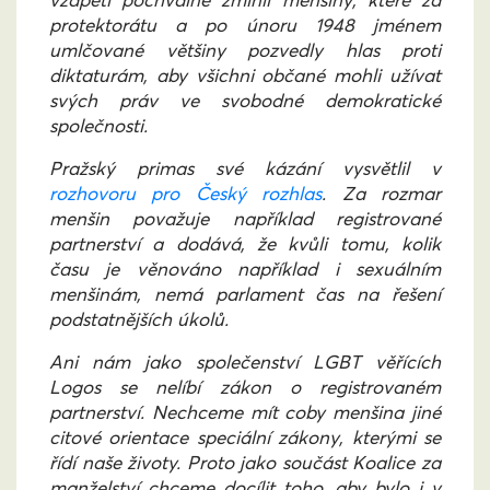
vzápětí pochvalně zmínil menšiny, které za
protektorátu a po únoru 1948 jménem
umlčované většiny pozvedly hlas proti
diktaturám, aby všichni občané mohli užívat
svých práv ve svobodné demokratické
společnosti.
Pražský primas své kázání vysvětlil v
rozhovoru pro Český rozhlas
. Za rozmar
menšin považuje například registrované
partnerství a dodává, že kvůli tomu, kolik
času je věnováno například i sexuálním
menšinám, nemá parlament čas na řešení
podstatnějších úkolů.
Ani nám jako společenství LGBT věřících
Logos se nelíbí zákon o registrovaném
partnerství. Nechceme mít coby menšina jiné
citové orientace speciální zákony, kterými se
řídí naše životy. Proto jako součást Koalice za
manželství chceme docílit toho, aby bylo i v