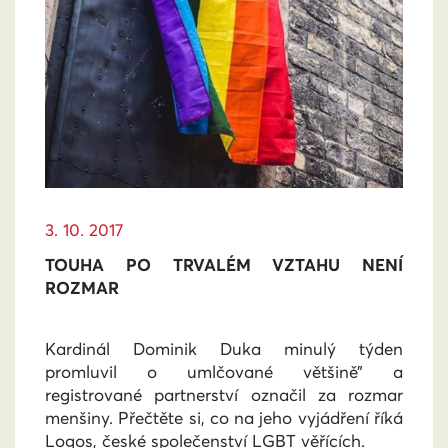
3. 10. 2017
TOUHA PO TRVALÉM VZTAHU NENÍ
ROZMAR
Kardinál Dominik Duka minulý týden
promluvil o umlčované většině” a
registrované partnerství označil za rozmar
menšiny. Přečtěte si, co na jeho vyjádření říká
Logos, české společenství LGBT věřících.