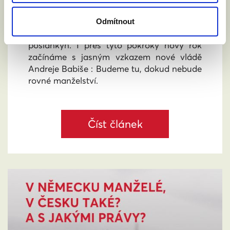
uznávání manželství. Vrcholem roku byly
volby do Sněmovny, ve kterých podpořilo
Odmítnout
rovnoprávnost 60 férových poslanců a
poslankyň. I přes tyto pokroky nový rok
začínáme s jasným vzkazem nové vládě
Andreje Babiše : Budeme tu, dokud nebude
rovné manželství.
Číst článek