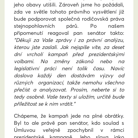
jeho obavy utišili. Zároveň jsme ho požádali,
zda ve světle tohoto právního vysvětlení již
bude podporovat společná rodičovská práva
stejnopohlavních párů. Po našem
připomenutí reagoval pan senátor takto:
"Děkuji za Vaše zprávy i za právní analýzu,
kterou jste zaslali. Jak nejspíše víte, za deset
dní vrcholí kampaň před prezidentskými
volbami. Na změny zákonů nebo na
legislativní práci není tolik času. Navíc
doslova každý den dostávám výzvy od
různých organizací, takže nemohu všechno
přečíst a analyzovat. Prosím, neberte si to
tedy osobně. Vaše texty si uložím, určitě bude
příležitost se k nim vrátit."
Chápeme, že kampaň jede na plné obrátky.
Byl to ale právě pan senátor, kdo soulad s
Úmluvou veřejně zpochybnil v rámci
prezidentské kampaně. Jeho slova jako