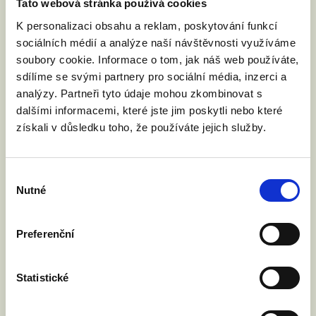
Tato webová stránka používá cookies
K personalizaci obsahu a reklam, poskytování funkcí
sociálních médií a analýze naší návštěvnosti využíváme
soubory cookie. Informace o tom, jak náš web používáte,
sdílíme se svými partnery pro sociální média, inzerci a
analýzy. Partneři tyto údaje mohou zkombinovat s
dalšími informacemi, které jste jim poskytli nebo které
VYZVALI JSME MINISTRA
získali v důsledku toho, že používáte jejich služby.
SPRAVEDLNOSTI: DĚTI NESMÍ NA
HRANICÍCH ZTRÁCET SVÉ RODIČE
Výběr
4. 6. 2026
Nutné
souhlasu
Rada EU bude v pátek 5. června jednat o
návrhu nařízení o přeshraničním uznávání
rodičovství. Nejde o uznávání zahraničních
Preferenční
manželství, ale o uznávání rodičovských
práv. Vyzvali jsme ministra spravedlnosti
Statistické
Jeronýma Tejce, aby Česká republika návrh
podpořila. O co jde?