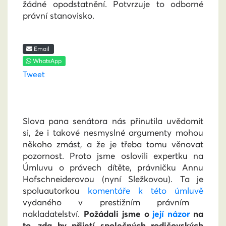
žádné opodstatnění. Potvrzuje to odborné
právní stanovisko.
Email
WhatsApp
Tweet
Slova pana senátora nás přinutila uvědomit
si, že i takové nesmyslné argumenty mohou
někoho zmást, a že je třeba tomu věnovat
pozornost. Proto jsme oslovili expertku na
Úmluvu o právech dítěte, právničku Annu
Hofschneiderovou (nyní Sležkovou). Ta je
spoluautorkou
komentáře k této úmluvě
vydaného v prestižním právním
nakladatelství.
Požádali jsme o
její názor
na
to, zda by přijetí společných rodičovských