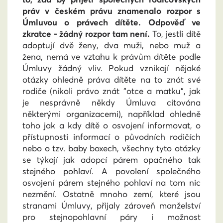
práv v českém právu znamenalo rozpor s
Úmluvou o právech dítěte. Odpověď ve
zkratce - žádný rozpor tam není.
To, jestli dítě
adoptují dvě ženy, dva muži, nebo muž a
žena, nemá ve vztahu k právům dítěte podle
Úmluvy žádný vliv. Pokud vznikají nějaké
otázky ohledně práva dítěte na to znát své
rodiče (nikoli právo znát "otce a matku", jak
je nesprávně někdy Úmluva citována
některými organizacemi), například ohledně
toho jak a kdy dítě o osvojení informovat, o
přístupnosti informací o původních rodičích
nebo o tzv. baby boxech, všechny tyto otázky
se týkají jak adopcí párem opačného tak
stejného pohlaví. A povolení společného
osvojení párem stejného pohlaví na tom nic
nezmění. Ostatně mnoho zemí, které jsou
stranami Úmluvy, přijaly zároveň manželství
pro stejnopohlavní páry i možnost