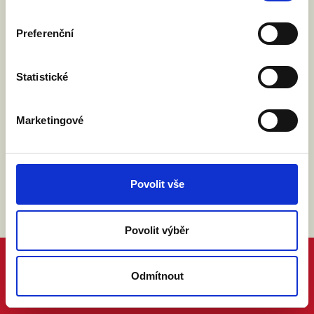
Preferenční
Přijdu s doprovodem.
Statistické
Souhlasím se zpracováním osobních údajů podle
zákona č. 101/2000 Sb.
Přečíst
Marketingové
Povolit vše
Povolit výběr
Odmítnout