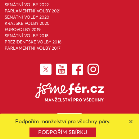
SENÁTNÍ VOLBY 2022
PARLAMENTNÍ VOLBY 2021
SENÁTNÍ VOLBY 2020
KRAJSKÉ VOLBY 2020
EUROVOLBY 2019
SENÁTNÍ VOLBY 2018
PREZIDENTSKÉ VOLBY 2018
PARLAMENTNÍ VOLBY 2017
×
Podpořím manželství pro všechny páry.
Toto dílo podléhá licenci
Creative Commons Uveďte původ-
Neužívejte komerčně-Nezpracovávejte 4.0 Mezinárodní License
.
PODPOŘÍM SBÍRKU
Created with
NationBuilder