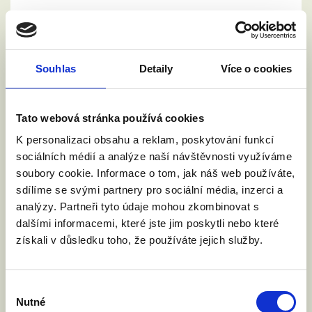
Souhlas
Detaily
Více o cookies
Tato webová stránka používá cookies
K personalizaci obsahu a reklam, poskytování funkcí
Chci se zúčastnit.
sociálních médií a analýze naší návštěvnosti využíváme
soubory cookie. Informace o tom, jak náš web používáte,
Jméno a příjmení:
sdílíme se svými partnery pro sociální média, inzerci a
analýzy. Partneři tyto údaje mohou zkombinovat s
dalšími informacemi, které jste jim poskytli nebo které
získali v důsledku toho, že používáte jejich služby.
Váš email:
Výběr
Kde žijete?
:
Nutné
(město, PSČ)
souhlasu