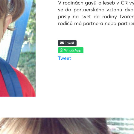
V rodinách gayů a leseb v ČR v
se do partnerského vztahu dvou
přišly na svět do rodiny tvoře
rodičů má partnera nebo partner
Email
WhatsApp
Tweet