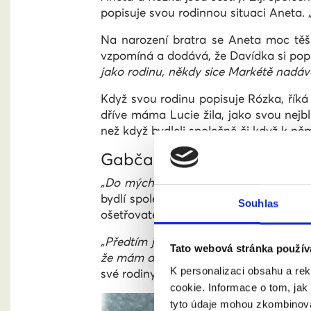
popisuje svou rodinnou situaci Aneta.
Na narození bratra se Aneta moc těš
vzpomíná a dodává, že Davídka si pop
jako rodinu, někdy sice Markétě nadává
Když svou rodinu popisuje Rózka, říká
dříve máma Lucie žila, jako svou nej
než když bydleli společně či když k ně
Gabča (16)
„Do mých osmi let jsme byly s mámou 
bydlí společně už několik let v Praze
Souhlas
ošetřovatelství zvířat, či obor zubní te
„Předtím jsme se hodně stěhovaly,“
vyp
Tato webová stránka použív
že mám dvě mamky. Učitelka byla větš
K personalizaci obsahu a re
své rodiny Gabča říká:
„Moc bych chtěl
cookie. Informace o tom, jak
tyto údaje mohou zkombinovat