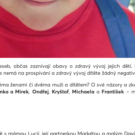
eseb, občas zaznívají obavy o zdravý vývoj jejich dětí.
e nemá na prospívání a zdravý vývoj dítěte žádný negativn
ěma ženami či dvěma muži a dítětem? O své názory a zkuš
nka a Mirek
,
Ondřej
,
Kryštof
,
Michaela
a
František
– ml
čně s mámou Lucií, její partnerkou Markétou a malým Da