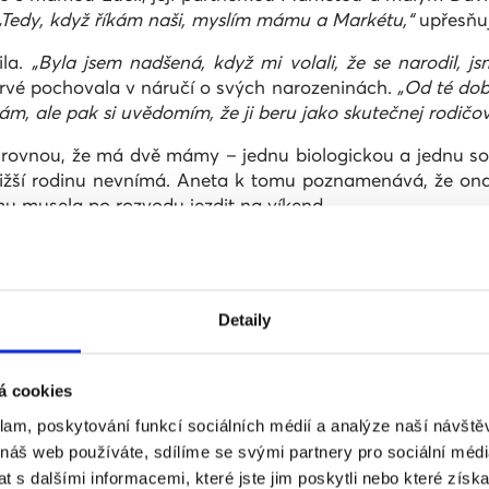
„Tedy, když říkám naši, myslím mámu a Markétu,“
upřesňuj
ila.
„Byla jsem nadšená, když mi volali, že se narodil, j
rvé pochovala v náručí o svých narozeninách.
„Od té dob
m, ale pak si uvědomím, že ji beru jako skutečnej rodičovs
 rovnou, že má dvě mámy – jednu biologickou a jednu soc
bližší rodinu nevnímá. Aneta k tomu poznamenává, že ona
mu musela po rozvodu jezdit na víkend.
samy. Pak si máma dala inzerát na seznamku, kde potka
. Gabča má čerstvě po přijímacích zkouškách na střední š
Detaily
chnička.
ráví o svém dětství.
„Když se mě paní učitelky ptaly, co
á cookies
inou překvapená, ale pak, když se mamkami seznámily, ta
klam, poskytování funkcí sociálních médií a analýze naší návšt
a, aby se mamka s Evičkou vzaly. Od tý doby, co vím, že j
 náš web používáte, sdílíme se svými partnery pro sociální média
 s dalšími informacemi, které jste jim poskytli nebo které získa