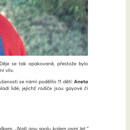
 Děje se tak opakovaně, přestože bylo
í vliv.
enosti se námi podělilo 11 dětí:
Aneta
adí lidé, jejichž rodiče jsou gayové či
vídkem.
„Naši jsou spolu kolem osmi let,“