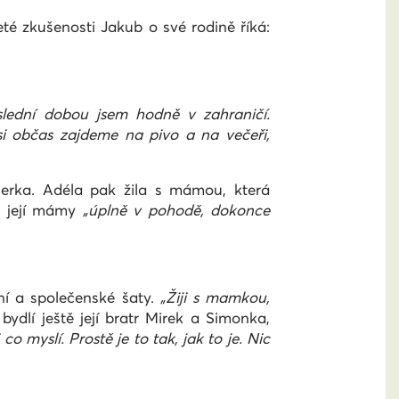
eté zkušenosti Jakub o své rodině říká:
slední dobou jsem hodně v zahraničí.
i občas zajdeme na pivo a na večeři,
nerka. Adéla pak žila s mámou, která
ah její mámy
„úplně v pohodě, dokonce
bní a společenské šaty.
„Žiji s mamkou,
ydlí ještě její bratr Mirek a Simonka,
co myslí. Prostě je to tak, jak to je. Nic