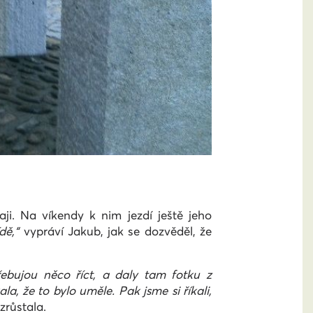
i. Na víkendy k nim jezdí ještě jeho
dě,“
vypráví Jakub, jak se dozvěděl, že
ebujou něco říct, a daly tam fotku z
, že to bylo uměle. Pak jsme si říkali,
zrůstala.