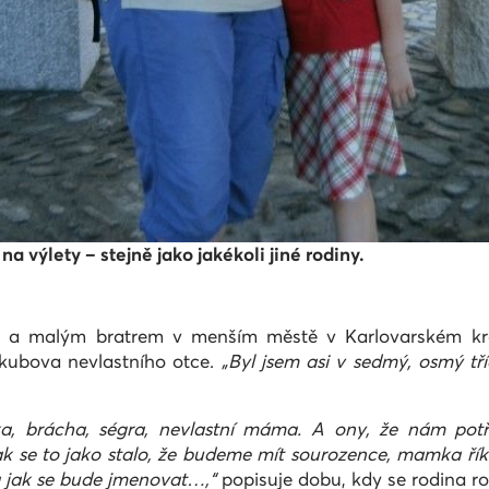
a výlety – stejně jako jakékoli jiné rodiny.
u a malým bratrem v menším městě v Karlovarském kraj
Jakubova nevlastního otce.
„Byl jsem asi v sedmý, osmý tří
a, brácha, ségra, nevlastní máma. A ony, že nám potř
k se to jako stalo, že budeme mít sourozence, mamka říkala
a jak se bude jmenovat…,“
popisuje dobu, kdy se rodina ro