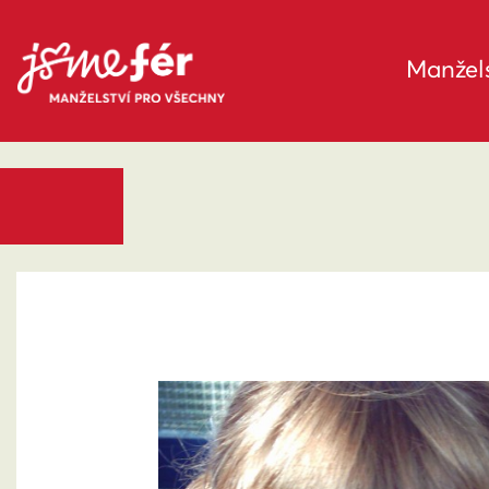
Manžels