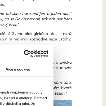
e..
sme od sebe narození jen o jeden den,“
y, co se David narodil, tak nás pět beru
kej vzor.“
iální. Svého biologického otce, s nímž
 s ním má nyní rozhodně lepší vztahy,
la Evičku.“
Gabča, její máma a Evička
koly. Rozhoduje se, zda půjde studovat
Více o cookies
 rodina, tak jsem řekla, že nemám tátu,
k byla v pohodě.“
O současném životě
ěvnosti využíváme soubory
sou zasnoubený, tak se na to těším.“
, inzerci a analýzy. Partneři
li v důsledku toho, že