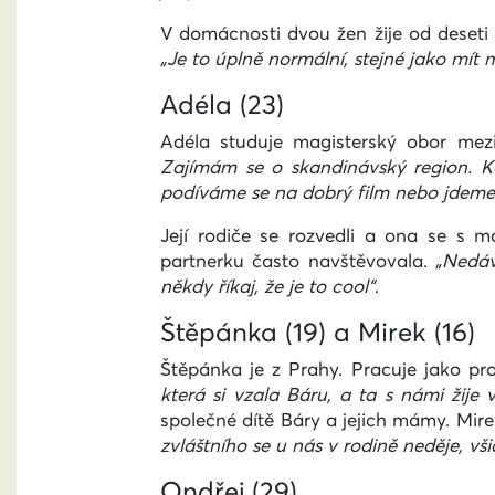
V domácnosti dvou žen žije od deseti l
„Je to úplně normální, stejné jako mít
Adéla (23)
Adéla studuje magisterský obor mez
Zajímám se o skandinávský region. K
podíváme se na dobrý film nebo jdeme 
Její rodiče se rozvedli a ona se s 
partnerku často navštěvovala.
„Nedáv
někdy říkaj, že je to cool“
.
Štěpánka (19) a Mirek (16)
Štěpánka je z Prahy. Pracuje jako pro
která si vzala Báru, a ta s námi žije 
společné dítě Báry a jejich mámy. Mirek
zvláštního se u nás v rodině neděje, vš
Ondřej (29)