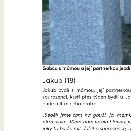
Gabča s mámou a její partnerkou jezdí n
Jakub (18)
Jakub bydlí s mámou, její partnerko
sourozenci, kteří přes týden bydlí u 
bude mít malého bratra.
„Seděli jsme tam na gauči, já, mamk
ultrazvuku. Všem nám vrtalo hlavou, ja
jaký to bude, mít dalšího sourozence, 