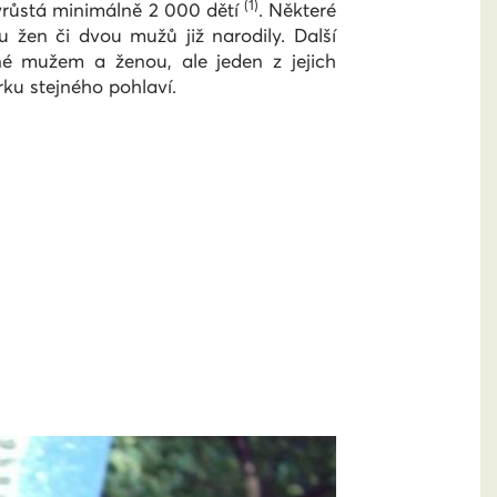
(1)
yrůstá minimálně 2 000 dětí
. Některé
 žen či dvou mužů již narodily. Další
né mužem a ženou, ale jeden z jejich
ku stejného pohlaví.