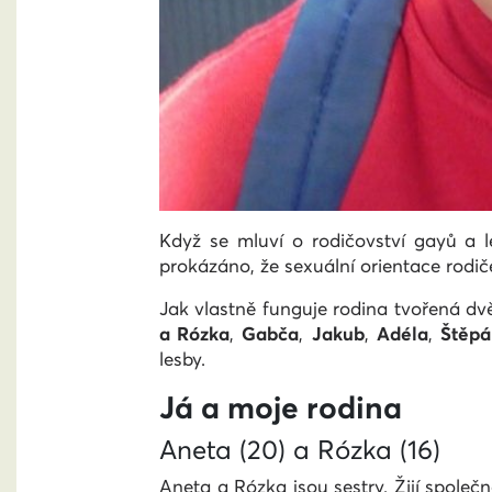
Když se mluví o rodičovství gayů a l
prokázáno, že sexuální orientace rodič
Jak vlastně funguje rodina tvořená dv
a Rózka
,
Gabča
,
Jakub
,
Adéla
,
Štěpá
lesby.
Já a moje rodina
Aneta (20) a Rózka (16)
Aneta a Rózka jsou sestry. Žijí spole