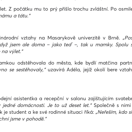
et. Z počátku mu to prý přišlo trochu zvláštní. Po osmil
 mámu a tátu.“
inárodní vztahy na Masarykově univerzitě v Brně.
„Po
dyž jsem ale doma – jako teď –, tak u mamky. Spolu s
na výlet.“
mamkou odstěhovala do města, kde bydlí matčina part
no se sestěhovaly,“
uzavírá Adéla, jejíž okolí bere vzt
dejní asistentka a recepční v salonu zajištujícím svate
v jedné domácnosti. Je to už deset let.“
Společně s nimi b
 je student a ke své rodinné situaci říká:
„Neřeším, kdo si 
ichni jsme v pohodě.“