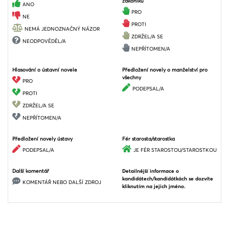
zákoníku
ANO
PRO
NE
PROTI
NEMÁ JEDNOZNAČNÝ NÁZOR
ZDRŽEL/A SE
NEODPOVĚDĚL/A
NEPŘÍTOMEN/A
Hlasování o ústavní novele
Předložení novely o manželství pro
všechny
PRO
PODEPSAL/A
PROTI
ZDRŽEL/A SE
NEPŘÍTOMEN/A
Předložení novely ústavy
Fér starosta/starostka
PODEPSAL/A
JE FÉR STAROSTOU/STAROSTKOU
Další komentář
Detailnější informace o
kandidátech/kandidátkách se dozvíte
KOMENTÁŘ NEBO DALŠÍ ZDROJ
kliknutím na jejich jméno.