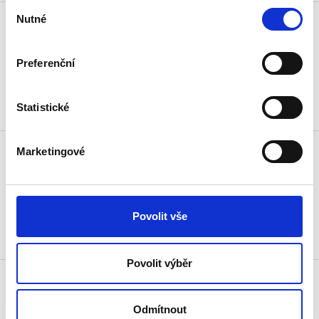
Výběr
Nutné
souhlasu
Preferenční
Sdílet volbu
FILTROVAT
Statistické
Marketingové
Sdílet volbu
FILTROVAT
Povolit vše
Povolit výběr
Odmítnout