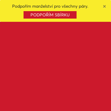
×
Podpořím manželství pro všechny páry.
8. Štěpán Javůrek
PODPOŘÍM SBÍRKU
9. Josef Pavlovic
PRO
10. Markéta Mašková
4
Celková známka
Sdílet volbu
FILTROVAT
1. Miroslav Haindl