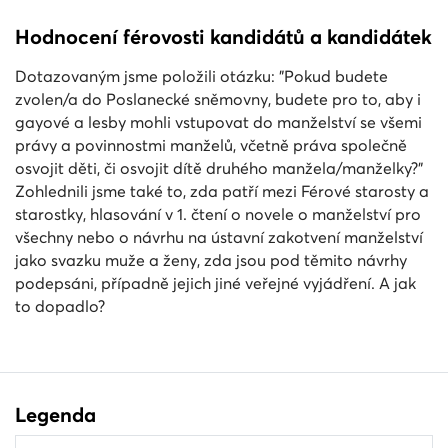
Hodnocení férovosti kandidátů a kandidátek
Dotazovaným jsme položili otázku: "Pokud budete
zvolen/a do Poslanecké sněmovny, budete pro to, aby i
gayové a lesby mohli vstupovat do manželství se všemi
právy a povinnostmi manželů, včetně práva společně
osvojit děti, či osvojit dítě druhého manžela/manželky?"
Zohlednili jsme také to, zda patří mezi Férové starosty a
starostky, hlasování v 1. čtení o novele o manželství pro
všechny nebo o návrhu na ústavní zakotvení manželství
jako svazku muže a ženy, zda jsou pod těmito návrhy
podepsáni, případně jejich jiné veřejné vyjádření. A jak
to dopadlo?
Legenda