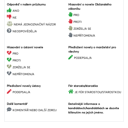
Odpověď v našem průzkumu
Hlasování o novele Občanského
zákoníku
ANO
PRO
NE
PROTI
NEMÁ JEDNOZNAČNÝ NÁZOR
ZDRŽEL/A SE
NEODPOVĚDĚL/A
NEPŘÍTOMEN/A
Hlasování o ústavní novele
Předložení novely o manželství pro
všechny
PRO
PODEPSAL/A
PROTI
ZDRŽEL/A SE
NEPŘÍTOMEN/A
Předložení novely ústavy
Fér starosta/starostka
PODEPSAL/A
JE FÉR STAROSTOU/STAROSTKOU
Další komentář
Detailnější informace o
kandidátech/kandidátkách se dozvíte
KOMENTÁŘ NEBO DALŠÍ ZDROJ
kliknutím na jejich jméno.