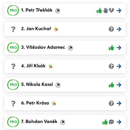
1. Petr Třešňák
PRO
2. Jan Kuchař
3. Vítězslav Adamec
PRO
4. Jiří Klsák
5. Nikola Kassl
PRO
6. Petr Krása
7. Bohdan Vaněk
PRO