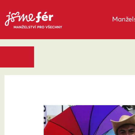
Manžels