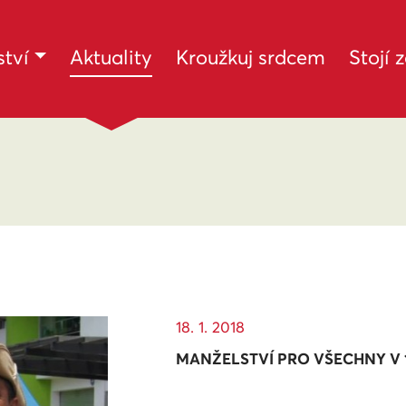
(current)
tví
Aktuality
Kroužkuj srdcem
Stojí 
18. 1. 2018
MANŽELSTVÍ PRO VŠECHNY V 