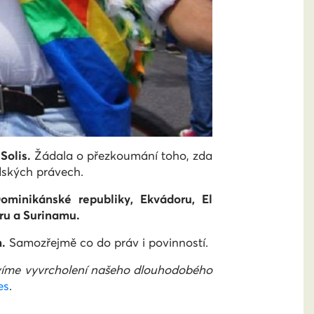
Solis.
Žádala o přezkoumání toho, zda
dských právech.
ominikánské republiky, Ekvádoru, El
ru a Surinamu.
.
Samozřejmě co do práv i povinností.
lavíme vyvrcholení našeho dlouhodobého
es
.