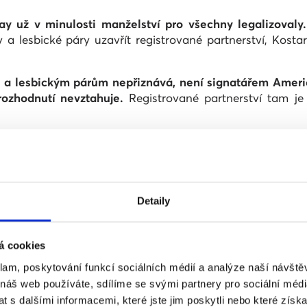
ay už v minulosti manželství pro všechny legalizovaly
 a lesbické páry uzavřít registrované partnerství, Kosta
y a lesbickým párům nepřiznává, není signatářem Ameri
rozhodnutí nevztahuje.
Registrované partnerství tam je
u, která legalizovala sňatky pro gaye a lesby, byla v r
ým párům ústavní právo na sňatek ve všech padesáti stát
Detaily
pském kontinentu – i přesto, že se Evropský soud pro l
 rodinného práva smluvních zemí Rady Evropy.
á cookies
advokát Soudního dvora EU vydal doporučení, aby všec
vodem má být respekt k volnému pohybu osob. Informoval
klam, poskytování funkcí sociálních médií a analýze naší návšt
 náš web používáte, sdílíme se svými partnery pro sociální média
legální ve čtrnácti zemích EU:
v
Nizozemsku, Belgii, Špa
 s dalšími informacemi, které jste jim poskytli nebo které získa