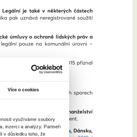
. Legální je také v některých částech
rika pak uznává neregistrované soužití
cké úmluvy o ochraně lidských práv a
 legální pouze na komunální úrovni –
oce 2005 Kanada. V červnu 2015 přiznal
ech USA.
Více o cookies
idská práva ve dvou soudních sporech
hny členské země uznávaly manželství
 o tom britský The Independent.
ěvnosti využíváme soubory
, inzerci a analýzy. Partneři
nělsku, Švédsku, Portugalsku, Dánsku,
li v důsledku toho, že