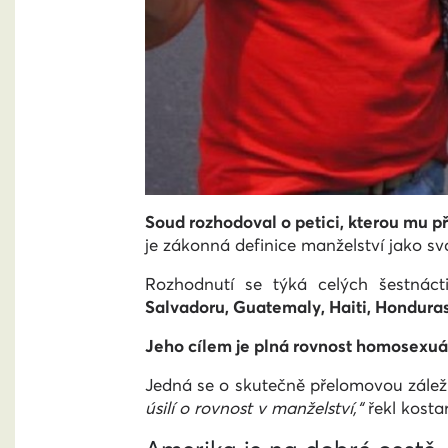
Soud rozhodoval o petici, kterou mu př
je zákonná definice manželství jako s
Rozhodnutí se týká celých šestnáct
Salvadoru, Guatemaly, Haiti, Hondura
Jeho cílem je plná rovnost homosexuál
Jedná se o skutečně přelomovou zálež
úsilí o rovnost v manželství,“
řekl kosta