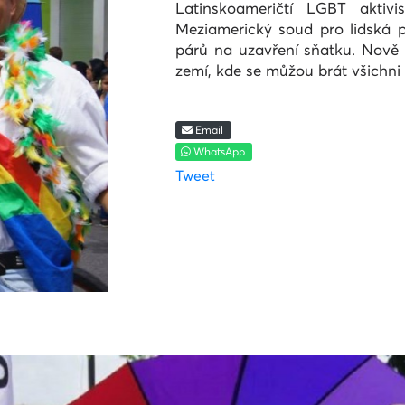
Latinskoameričtí LGBT aktivi
Meziamerický soud pro lidská p
párů na uzavření sňatku. Nově 
zemí, kde se můžou brát všichni 
Email
WhatsApp
Tweet