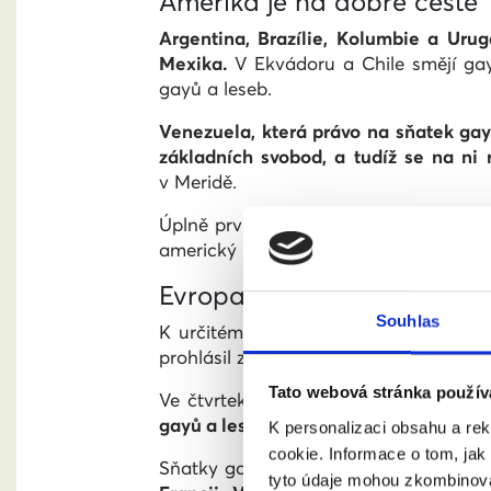
Amerika je na dobré cestě
Argentina, Brazílie, Kolumbie a Urug
Mexika.
V Ekvádoru a Chile smějí gay
gayů a leseb.
Venezuela, která právo na sňatek ga
základních svobod, a tudíž se na ni 
v Meridě.
Úplně první zemí amerického kontinent
americký Nejvyšší soud gay a lesbick
Evropa nezůstává pozadu
Souhlas
K určitému posunu dochází i na evro
prohlásil za nepříslušný zasahovat do
Tato webová stránka použív
Ve čtvrtek 11. ledna ovšem
generální 
gayů a leseb uzavřené v zahraničí
; dů
K personalizaci obsahu a re
cookie. Informace o tom, jak
Sňatky gayů a leseb jsou momentálně 
tyto údaje mohou zkombinovat