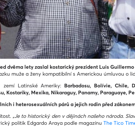
ed dvěma lety zaslal kostarický prezident Luis Guillermo 
vazku muže a ženy kompatibilní s Americkou úmluvou o li
i zemí Latinské Ameriky:
Barbadosu, Bolívie, Chile, D
su, Kostariky, Mexika, Nikaraguy, Panamy, Paraguaye, Pe
ních i heterosexuálních párů a jejich rodin před zákonem
itost.
„Je to historický den v dějinách našeho národa. S
rický politik Edgardo Araya podle magazínu
The Tico Tim