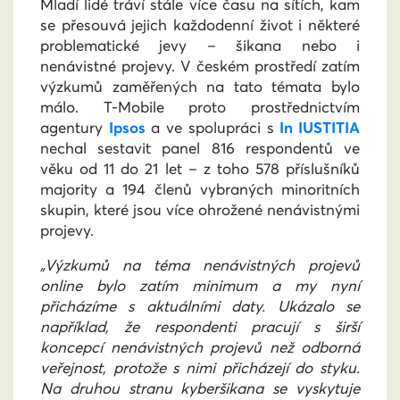
Mladí lidé tráví stále více času na sítích, kam
se přesouvá jejich každodenní život i některé
problematické jevy – šikana nebo i
nenávistné projevy. V českém prostředí zatím
výzkumů zaměřených na tato témata bylo
málo. T-Mobile proto prostřednictvím
agentury
Ipsos
a ve spolupráci s
In IUSTITIA
nechal sestavit panel 816 respondentů ve
věku od 11 do 21 let – z toho 578 příslušníků
majority a 194 členů vybraných minoritních
skupin, které jsou více ohrožené nenávistnými
projevy.
„Výzkumů na téma nenávistných projevů
online bylo zatím minimum a my nyní
přicházíme s aktuálními daty. Ukázalo se
například, že respondenti pracují s širší
koncepcí nenávistných projevů než odborná
veřejnost, protože s nimi přicházejí do styku.
Na druhou stranu kyberšikana se vyskytuje