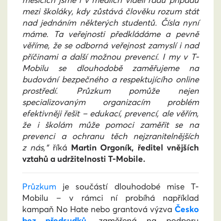
mezi školáky, kdy zůstává člověku rozum stát
nad jednáním některých studentů. Čísla nyní
máme. Ta veřejnosti předkládáme a pevně
věříme, že se odborná veřejnost zamyslí i nad
příčinami a další možnou prevencí. I my v T-
Mobilu se dlouhodobě zaměřujeme na
budování bezpečného a respektujícího online
prostředí. Průzkum pomůže nejen
specializovaným organizacím problém
efektivněji řešit – edukací, prevencí, ale věřím,
že i školám může pomoci zaměřit se na
prevenci a ochranu těch nejzranitelnějších
z nás,“
říká
Martin
Orgoník, ředitel vnějších
vztahů a udržitelnosti T-Mobile.
Průzkum
je součástí dlouhodobé mise T-
Mobilu – v rámci ní probíhá například
kampaň No Hate nebo grantová výzva
Česko
bez předsudků
, zaměřená na podporu