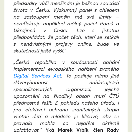
předsudky vůči menšinám je běžnou součástí
života v Česku. Výzkumný panel s ohledem
na zastoupení menšin má své limity –
nereflektuje například reálný počet Romů a
Ukrajinců v Česku. Lze s jistotou
předpokládat, že počet těch, kteří se setkali
s nenávistnými projevy online, bude ve
skutečnosti ještě vyšší.“
„Česká republika v současnosti dohání
implementaci evropského nařízení zvaného
Digital Services Act
. To posiluje mimo jiné
důvěryhodnost nahlašujících
specializovaných organizací, jejichž
upozornění na škodlivý obsah musí ČTÚ
přednostně řešit. Z pohledu našeho úřadu, i
pro efektivní ochranu zranitelných skupin
včetně dětí a mládeže je klíčové, aby se
pravidla mohla co nejdříve aktivně
uplatňovat,“
říká
Marek Vrbík, člen Rady