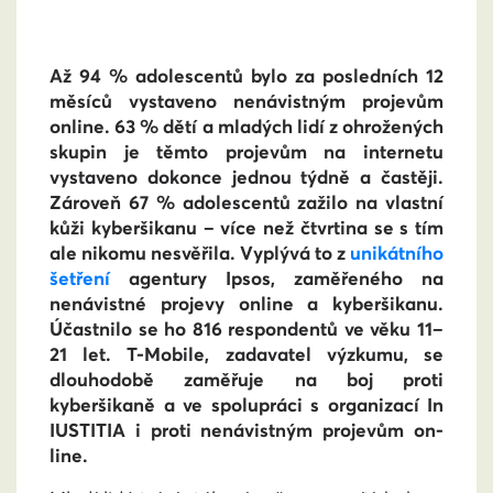
Až 94 % adolescentů bylo za posledních 12
měsíců vystaveno nenávistným projevům
online. 63 % dětí a mladých lidí z ohrožených
skupin je těmto projevům na internetu
vystaveno dokonce jednou týdně a častěji.
Zároveň 67 % adolescentů zažilo na vlastní
kůži kyberšikanu – více než čtvrtina se s tím
ale nikomu nesvěřila. Vyplývá to z
unikátního
šetření
agentury Ipsos, zaměřeného na
nenávistné projevy online a kyberšikanu.
Účastnilo se ho 816 respondentů ve věku 11–
21 let. T-Mobile, zadavatel výzkumu, se
dlouhodobě zaměřuje na boj proti
kyberšikaně a ve spolupráci s organizací In
IUSTITIA i proti nenávistným projevům on-
line.