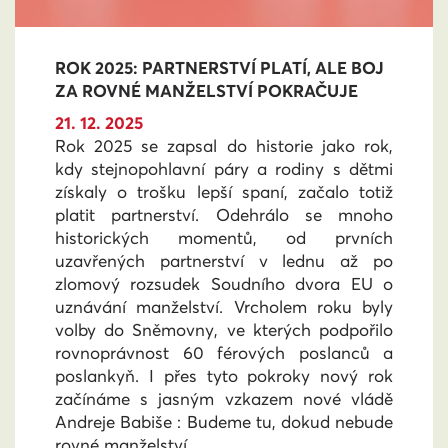
ROK 2025: PARTNERSTVÍ PLATÍ, ALE BOJ
ZA ROVNÉ MANŽELSTVÍ POKRAČUJE
21. 12. 2025
Rok 2025 se zapsal do historie jako rok,
kdy stejnopohlavní páry a rodiny s dětmi
získaly o trošku lepší spaní, začalo totiž
platit partnerství. Odehrálo se mnoho
historických momentů, od prvních
uzavřených partnerství v lednu až po
zlomový rozsudek Soudního dvora EU o
uznávání manželství. Vrcholem roku byly
volby do Sněmovny, ve kterých podpořilo
rovnoprávnost 60 férových poslanců a
poslankyň. I přes tyto pokroky nový rok
začínáme s jasným vzkazem nové vládě
Andreje Babiše : Budeme tu, dokud nebude
rovné manželství.