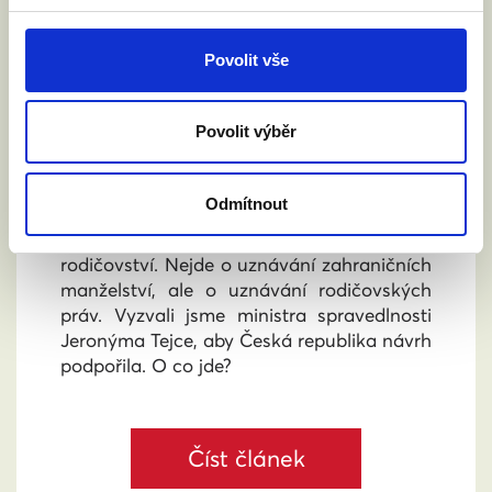
Povolit vše
VYZVALI JSME MINISTRA
SPRAVEDLNOSTI: DĚTI NESMÍ NA
Povolit výběr
HRANICÍCH ZTRÁCET SVÉ RODIČE
4. 6. 2026
Odmítnout
Rada EU bude v pátek 5. června jednat o
návrhu nařízení o přeshraničním uznávání
rodičovství. Nejde o uznávání zahraničních
manželství, ale o uznávání rodičovských
práv. Vyzvali jsme ministra spravedlnosti
Jeronýma Tejce, aby Česká republika návrh
podpořila. O co jde?
Číst článek