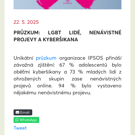
22. 5. 2025
PRŮZKUM: LGBT LIDÉ, NENÁVISTNÉ
PROJEVY A KYBERŠIKANA
Unikátní
průzkum
organizace IPSOS přináší
závažná zjištění: 67 % adolescentů bylo
oběťmi kyberšikany a 73 % mladých lidí z
ohrožených skupin zase nenávistných
projevů online.
94 % bylo vystaveno
nějakému nenávistnému projevu.
Email
WhatsApp
Tweet