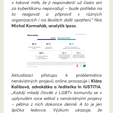
v takové míře, že ji respondenti už často ani
za kyberšikanu nepovažují – bude potřeba na
to reagovat a připravit v různých
organizacích i na školách další opatření,“
říká
Michal Kormaňák, analytik Ipsos
.
Aktualizaci přístupu k problematice
nenávistných projevů online prosazuje i
Klára
Kalibová, advokátka a ředitelka In IUSTITIA
.
„
Každý mladý člověk z LGBT+ komunity se v
uplynulém roce setkal s nenávistnými projevy
– pětina z nich dokonce denně. A to je jen
špička ledovce. Výzkum ukazuje, že