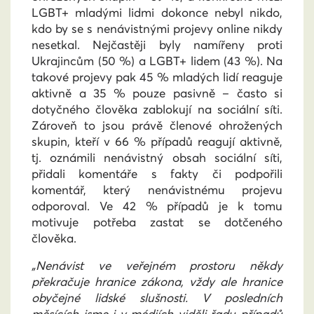
LGBT+ mladými lidmi dokonce nebyl nikdo,
kdo by se s nenávistnými projevy online nikdy
nesetkal. Nejčastěji byly namířeny proti
Ukrajincům (50 %) a LGBT+ lidem (43 %). Na
takové projevy pak 45 % mladých lidí reaguje
aktivně a 35 % pouze pasivně – často si
dotyčného člověka zablokují na sociální síti.
Zároveň to jsou právě členové ohrožených
skupin, kteří v 66 % případů reagují aktivně,
tj. oznámili nenávistný obsah sociální síti,
přidali komentáře s fakty či podpořili
komentář, který nenávistnému projevu
odporoval. Ve 42 % případů je k tomu
motivuje potřeba zastat se dotčeného
člověka.
„Nenávist ve veřejném prostoru někdy
překračuje hranice zákona, vždy ale hranice
obyčejné lidské slušnosti. V posledních
měsících jsme i v médiích viděli řadu případů