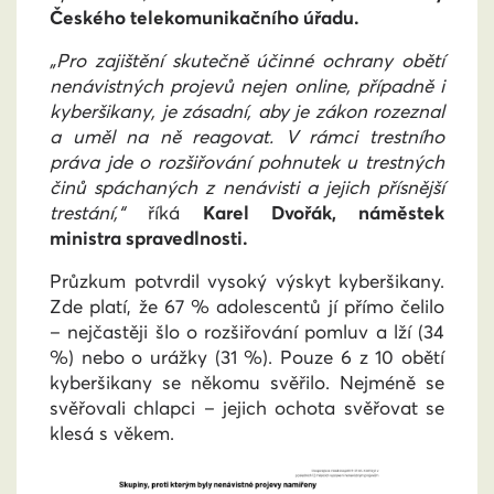
Českého telekomunikačního úřadu.
„Pro zajištění skutečně účinné ochrany obětí
nenávistných projevů nejen online, případně i
kyberšikany, je zásadní, aby je zákon rozeznal
a uměl na ně reagovat. V rámci trestního
práva jde o rozšiřování pohnutek u trestných
činů spáchaných z nenávisti a jejich přísnější
trestání,“
říká
Karel Dvořák, náměstek
ministra spravedlnosti.
Průzkum potvrdil vysoký výskyt kyberšikany.
Zde platí, že 67 % adolescentů jí přímo čelilo
– nejčastěji šlo o rozšiřování pomluv a lží (34
%) nebo o urážky (31 %). Pouze 6 z 10 obětí
kyberšikany se někomu svěřilo. Nejméně se
svěřovali chlapci – jejich ochota svěřovat se
klesá s věkem.