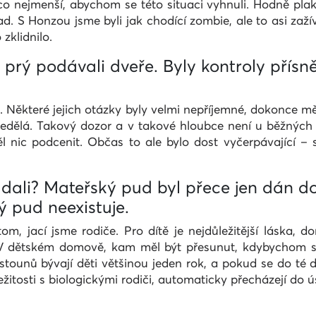
co nejmenší, abychom se této situaci vyhnuli. Hodně plaka
d. S Honzou jsme byli jak chodící zombie, ale to asi zaží
zklidnilo.
s prý podávali dveře. Byly kontroly přísn
ut. Některé jejich otázky byly velmi nepříjemné, dokonce m
edělá. Takový dozor a v takové hloubce není u běžných 
ěl nic podcenit. Občas to ale bylo dost vyčerpávající – 
vládali? Mateřský pud byl přece jen dán 
ý pud neexistuje.
om, jací jsme rodiče. Pro dítě je nejdůležitější láska, d
 dětském domově, kam měl být přesunut, kdybychom si 
stounů bývají děti většinou jeden rok, a pokud se do té
žitosti s biologickými rodiči, automaticky přecházejí do ú