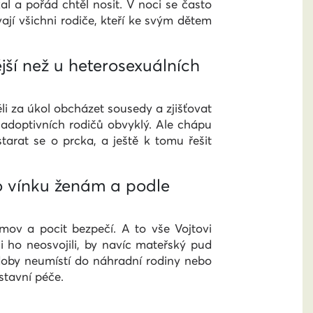
l a pořád chtěl nosit. V noci se často
vají všichni rodiče, kteří ke svým dětem
ější než u heterosexuálních
ěli za úkol obcházet sousedy a zjišťovat
adoptivních rodičů obvyklý. Ale chápu
starat se o prcka, a ještě k tomu řešit
do vínku ženám a podle
omov a pocit bezpečí. A to vše Vojtovi
ho neosvojili, by navíc mateřský pud
 doby neumístí do náhradní rodiny nebo
stavní péče.