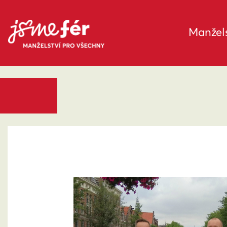
Manžels