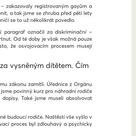
m – zakazovaly registrovaným gayům a
t, a tak jsme se zhruba před pěti lety
ničí se to už několikrát povedlo.
 paragraf označil za diskriminační –
krtnut. Od té doby je však možná pouze
esto, že osvojovacím procesem musejí
a za vysněným dítětem. Čím
ému zákonu zamítli. Úřednice z Orgánu
li jsme povinný kurz pro náhradní rodiče
í dopisy. Také jsme museli absolvovat
é budoucí rodiče. Naštěstí vše vyšlo v
ovací proces byl zdlouhavý a psychicky