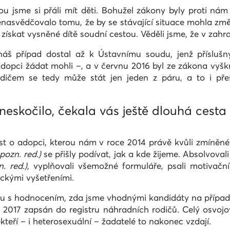
u jsme si přáli mít děti. Bohužel zákony byly proti ná
nasvědčovalo tomu, že by se stávající situace mohla změni
získat vysněné dítě soudní cestou. Věděli jsme, že v zahra
náš případ dostal až k Ústavnímu soudu, jenž příslušný
 adopci žádat mohli –, a v červnu 2016 byl ze zákona vyš
odičem se tedy může stát jen jeden z páru, a to i př
neskočilo, čekala vás ještě dlouhá cest
st o adopci, kterou nám v roce 2014 právě kvůli zmíněn
pozn. red.)
se přišly podívat, jak a kde žijeme. Absolvova
. red.)
, vyplňovali všemožné formuláře, psali motivačn
ickými vyšetřeními.
tu s hodnocením, zda jsme vhodnými kandidáty na případn
 2017 zapsán do registru náhradních rodičů. Celý osvoj
teří – i heterosexuální – žadatelé to nakonec vzdají.