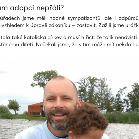
 vám adopci nepřáli?
Na úřadech jsme měli hodně sympatizantů, ale i odpůrců
vzhledem k úpravě zákoníku – zastavit. Zažili jsme urážky
a také katolická církev a musím říct, že tolik nenávisti 
štěnému dítěti. Nečekali jsme, že s tím může mít někdo ta