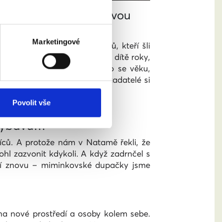
i velmi rychle – po dvou
Marketingové
em snáz. Znám několik párů, kteří šli
eterosexuálních párů čeká na dítě roky,
hdy nesplnitelné podmínky co se věku,
lných dětí dost, ale někteří žadatelé si
Povolit vše
i s tím, že dostanete
 výbavu…
síců. A protože nám v Natamě řekli, že
ohl zazvonit kdykoli. A když zadrnčel s
ní znovu – miminkovské dupačky jsme
 na nové prostředí a osoby kolem sebe.