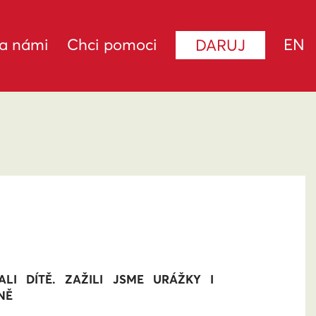
za námi
Chci pomoci
EN
DARUJ
LI DÍTĚ. ZAŽILI JSME URÁŽKY I
NĚ