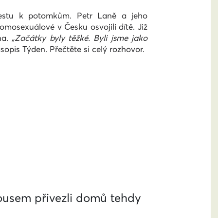
estu k potomkům. Petr Laně a jeho
homosexuálové v Česku osvojili dítě. Již
na.
„Začátky byly těžké. Byli jsme jako
sopis Týden. Přečtěte si celý rozhovor.
Rousem přivezli domů tehdy