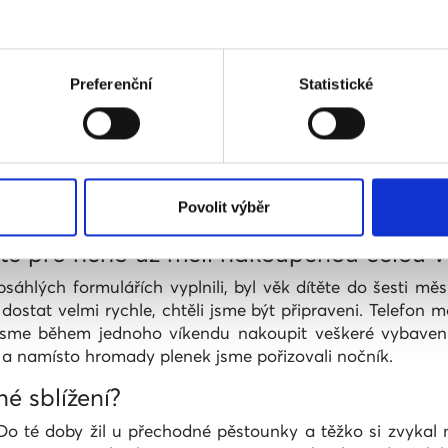
lnění všech potřebných náležitostí získal
 je Vojta romského původu?
Preferenční
Statistické
řešili etnický původ, v takovém případě jde adopce mnoh
mi rychle. Často kolem sebe slýchávám názor, že spousta h
a lesby… No, třeba právě proto, že ti si nekladou mno
jejich čekací doba protahuje i na několik let. Právně je vo
ho problému.
Povolit výběr
ho získali, skoro rok. Prý jste ale počítal
jste pro něho už měli nakoupenou celou
sáhlých formulářích vyplnili, byl věk dítěte do šesti mě
ostat velmi rychle, chtěli jsme být připraveni. Telefon m
 jsme během jednoho víkendu nakoupit veškeré vybave
a a namísto hromady plenek jsme pořizovali nočník.
é sblížení?
 Do té doby žil u přechodné pěstounky a těžko si zvykal