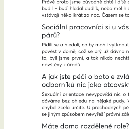
Právě proto jsme původně chtěli dítě 
budil – buď hledal dudlík, nebo měl hla
vstávají několikrát za noc. Časem se to 
Sociální pracovníci si u vá
párů?
Pídili se a hledali, co by mohli vytkno
pověst v domě, což se prý už dávno n
to, byli jsme první, a tak nikdo necht
návštěvy z úřadů.
A jak jste péči o batole z
odborníků nic jako otcovsk
Sexuální orientace nevypovídá nic o t
dáváme bez ohledu na nějaké pudy. V
chyběl zcela určitě. U přechodných pě
se jiným způsobem nevyřeší právní zále
Máte doma rozdělené role?