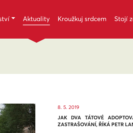
(current)
tví
Aktuality
Kroužkuj srdcem
Stojí 
8. 5. 2019
JAK DVA TÁTOVÉ ADOPTOVA
ZASTRAŠOVÁNÍ, ŘÍKÁ PETR LA