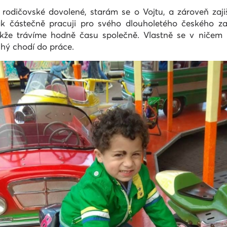
dičovské dovolené, starám se o Vojtu, a zároveň zajišť
částečně pracuji pro svého dlouholetého českého zamě
kže trávíme hodně času společně. Vlastně se v ničem 
uhý chodí do práce.