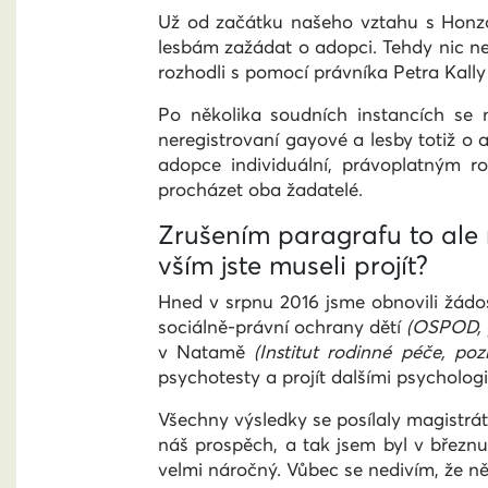
Už od začátku našeho vztahu s Honzo
lesbám zažádat o adopci. Tehdy nic ne
rozhodli s pomocí právníka Petra Kally 
Po několika soudních instancích se 
neregistrovaní gayové a lesby totiž o
adopce individuální, právoplatným r
procházet oba žadatelé.
Zrušením paragrafu to ale 
vším jste museli projít?
Hned v srpnu 2016 jsme obnovili žádo
sociálně-právní ochrany dětí
(OSPOD, 
v Natamě
(Institut rodinné péče, pozn
psychotesty a projít dalšími psycholog
Všechny výsledky se posílaly magistrá
náš prospěch, a tak jsem byl v březnu
velmi náročný. Vůbec se nedivím, že něk