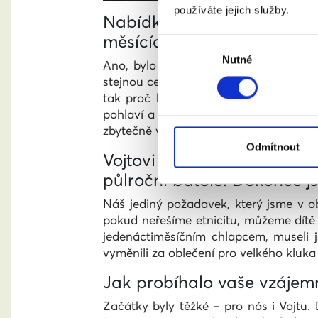
používáte jejich služby.
Nabídku osvojení jste po sp
měsících. Bylo to proto, že
Výběr
Nutné
souhlasu
Ano, bylo to právě proto, že jsme ne
stejnou cestou a dítě získali také vel
tak proč by je měli dostávat gayové 
pohlaví a původu dítěte týče. Proto se 
zbytečně vybírají. To je podstata celé
Odmítnout
Vojtovi byl v době, kdy jste 
půlroční batole. Dokonce 
Náš jediný požadavek, který jsme v ob
pokud neřešíme etnicitu, můžeme dítě d
jedenáctiměsíčním chlapcem, museli
vyměnili za oblečení pro velkého kluk
Jak probíhalo vaše vzájemn
Začátky byly těžké – pro nás i Vojtu.