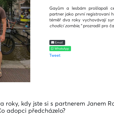
Gayům a lesbám prošlapali c
partner jako první registrovaní 
téměř dva roky vychovávají sy
chodící zombie,“
prozradil pro ča
Email
WhatsApp
Tweet
a roky, kdy jste si s partnerem Janem 
 Co adopci předcházelo?