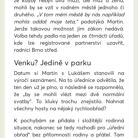
že kdyby nebyli dva muži, ale muž a žena,
mohli by se vzít v rodném městě jednoho či
druhého.
„V tom mém městě by nás například
mohla oddat moje teta,“
podotýká Martin.
Jenže takovou možnost jim zákon nedává.
Volba tehdy padla na jeden ze čtrnácti úřadů,
kde lze registrované partnerství uzavřít,
radnici Brno střed.
Venku? Jedině v parku
Datum si Martin s Lukášem stanovili na
výročí seznámení. Na to úřednice odvětila, že
ten den už je plno, a následně se rozpomněla,
že „by se mohli vlézt mezi dvě normální
svatby“. To kluky trochu znejistilo. Nahnat
všechny hosty na nějaký rychloobřad?
K pochybám se přidala i složitější rodinná
situace, nakonec se tedy rozhodli pro „úřední
obřad“ bez přítomnosti rodiny a přátel. Tam