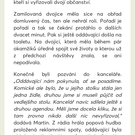
kteří si vyřizovali dvojí občanství.
Zamilovaná dvojice měla sice na obřad
domluvený čas, ten ale nehrál roli. Pořadí je
pořadí a tak se čekání protáhlo o dalších
dvacet minut. Pak si ještě oddávající došla na
toaletu. Na dvojici, která měla během pár
okamžiků úředně spojit své životy a kterou už
z předchozí návštěvy znala, se ani
nepodívala.
Konečně byli pozváni do kanceláře.
„Oddávající nám pokynula, ať se posadíme.
Komické ale bylo, že u jejího stolku stála jen
jedna židle, druhou jsme si museli půjčit od
vedlejšího stolu. Kancelář navíc sdílela ještě s
druhou agendou. Měli jsme docela kliku, že si
tam zrovna nikdo další nic nevyřizoval,“
dodává Martin. Z rádia hrála popová hudba
proložená reklamními spoty, oddávající byla