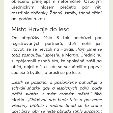
oblečená přinejlepším neformálně. Ospalým
úřednickým hlasem přečetla pár vět,
rozstřihla občanky. Žádný úsměv, žádné přání
ani podání rukou.
Místo Havaje do lesa
Od přepážky číslo 8 tak odcházel pár
registrovaných partnerů, kteří mohli jen
litovat, že se nevzali na Havaji.
„Tam jsme se
totiž zasnoubili,“
upřesňuje Martin. Úředničinu
si zpříjemnili aspoň tím, že společně zašli na
oběd, objeli místa, kde se seznámili a poprvé
společně bydleli, a prošli se po lese.
„Jestli se poslanci a poslankyně odhodlají a
schválí sňatky gay a lesbických párů, bude
příště svatba v mém rodném městě,“
říká
Martin.
„Oddávat nás bude teta a pozveme
všechny přátele i rodinu. Snad se to stane
dost brzy, aby se ještě obřadu stihly zúčastnit