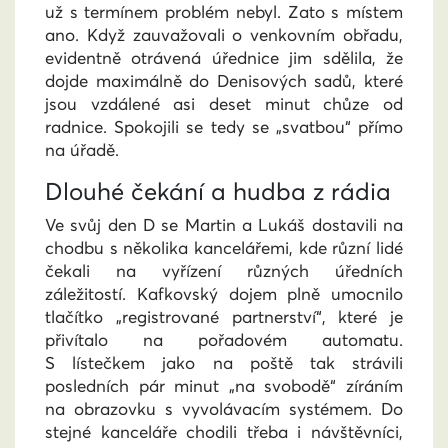
už s termínem problém nebyl. Zato s místem
ano. Když zauvažovali o venkovním obřadu,
evidentně otrávená úřednice jim sdělila, že
dojde maximálně do Denisových sadů, které
jsou vzdálené asi deset minut chůze od
radnice. Spokojili se tedy se „svatbou“ přímo
na úřadě.
Dlouhé čekání a hudba z rádia
Ve svůj den D se Martin a Lukáš dostavili na
chodbu s několika kancelářemi, kde různí lidé
čekali na vyřízení různých úředních
záležitostí. Kafkovský dojem plně umocnilo
tlačítko „registrované partnerství“, které je
přivítalo na pořadovém automatu.
S lístečkem jako na poště tak strávili
posledních pár minut „na svobodě“ zíráním
na obrazovku s vyvolávacím systémem. Do
stejné kanceláře chodili třeba i návštěvníci,