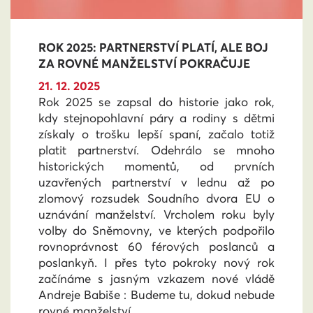
ROK 2025: PARTNERSTVÍ PLATÍ, ALE BOJ
ZA ROVNÉ MANŽELSTVÍ POKRAČUJE
21. 12. 2025
Rok 2025 se zapsal do historie jako rok,
kdy stejnopohlavní páry a rodiny s dětmi
získaly o trošku lepší spaní, začalo totiž
platit partnerství. Odehrálo se mnoho
historických momentů, od prvních
uzavřených partnerství v lednu až po
zlomový rozsudek Soudního dvora EU o
uznávání manželství. Vrcholem roku byly
volby do Sněmovny, ve kterých podpořilo
rovnoprávnost 60 férových poslanců a
poslankyň. I přes tyto pokroky nový rok
začínáme s jasným vzkazem nové vládě
Andreje Babiše : Budeme tu, dokud nebude
rovné manželství.