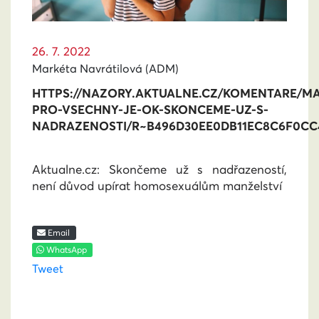
26. 7. 2022
Markéta Navrátilová (ADM)
HTTPS://NAZORY.AKTUALNE.CZ/KOMENTARE/MA
PRO-VSECHNY-JE-OK-SKONCEME-UZ-S-
NADRAZENOSTI/R~B496D30EE0DB11EC8C6F0CC4
Aktualne.cz: Skončeme už s nadřazeností,
není důvod upírat homosexuálům manželství
Email
WhatsApp
Tweet