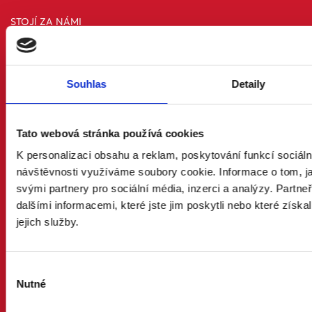
STOJÍ ZA NÁMI
FÉR MĚSTA A OBCE
FÉR FIRMY
FÉR ORGANIZACE
FÉR OSOBNOSTI
Souhlas
Detaily
FÉR VĚŘÍCÍ
FÉR MÍSTA
Tato webová stránka používá cookies
CHCI POMOCI
OSLOVÍM STAROSTU
K personalizaci obsahu a reklam, poskytování funkcí sociáln
KONTAKTUJI POSLANCE
návštěvnosti využíváme soubory cookie. Informace o tom, j
POMŮŽU
svými partnery pro sociální média, inzerci a analýzy. Partn
PROMLUVÍM
dalšími informacemi, které jste jim poskytli nebo které získa
PODPOŘÍM
jejich služby.
NAKOUPÍM
PARLAMENTNÍ VOLBY 2025
Výběr
SENÁTNÍ VOLBY 2024
Nutné
EUROVOLBY 2024
souhlasu
PREZIDENTSKÉ VOLBY 2023