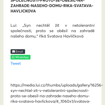
SPOLECNOSTI-PROTO-SE-OBESIL-NA-
ZAHRADE-NASEHO-DOMU-RIKA-SVATAVA-
HAVLICKOVA
Lui: „Syn nechtěl žít v netolerantní
společnosti, proto se oběsil na zahradě
našeho domu,“ říká Svatava Havlíčková
Email
WhatsApp
Tweet
https://media.lui.cz/thumbs/uploads/gallery/16256-
syn-nechtel-zit-v-netolerantni-spolecnosti-
proto-se-obesil-na-zahrade-naseho-domu-
rika-svatava-havlickova/4_1060x1/svatava-