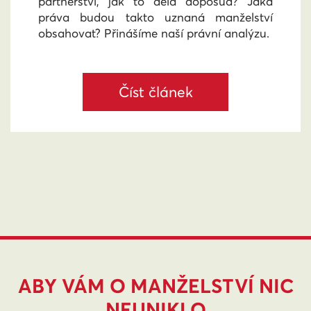
partnerství, jak to dělá doposud? Jaká
práva budou takto uznaná manželství
obsahovat? Přinášíme naší právní analýzu.
Číst článek
ABY VÁM O MANŽELSTVÍ NIC
NEUNIKLO