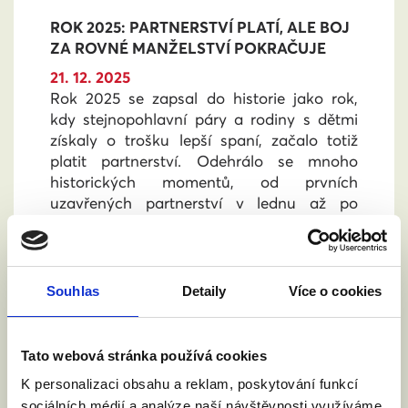
ROK 2025: PARTNERSTVÍ PLATÍ, ALE BOJ
ZA ROVNÉ MANŽELSTVÍ POKRAČUJE
21. 12. 2025
Rok 2025 se zapsal do historie jako rok,
kdy stejnopohlavní páry a rodiny s dětmi
získaly o trošku lepší spaní, začalo totiž
platit partnerství. Odehrálo se mnoho
historických momentů, od prvních
uzavřených partnerství v lednu až po
zlomový rozsudek Soudního dvora EU o
uznávání manželství. Vrcholem roku byly
volby do Sněmovny, ve kterých podpořilo
rovnoprávnost 60 férových poslanců a
Souhlas
Detaily
Více o cookies
poslankyň. I přes tyto pokroky nový rok
začínáme s jasným vzkazem nové vládě
Andreje Babiše : Budeme tu, dokud nebude
Tato webová stránka používá cookies
rovné manželství.
K personalizaci obsahu a reklam, poskytování funkcí
sociálních médií a analýze naší návštěvnosti využíváme