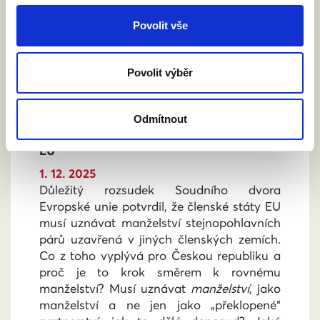
Povolit vše
Povolit výběr
V NĚMECKU MANŽELÉ, V ČESKU TAKÉ? A
S JAKÝMI PRÁVY? PŘINÁŠÍME PRÁVNÍ
Odmítnout
ANALÝZU ROZSUDKU SOUDNÍHO DVORA
EU
1. 12. 2025
Důležitý rozsudek Soudního dvora
Evropské unie potvrdil, že členské státy EU
musí uznávat manželství stejnopohlavních
párů uzavřená v jiných členských zemích.
Co z toho vyplývá pro Českou republiku a
proč je to krok směrem k rovnému
manželství? Musí uznávat
manželství
, jako
manželství a ne jen jako „překlopené“