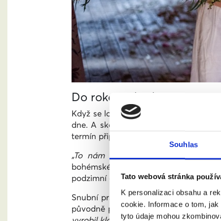
Do roka a do dne
Když se loni v září rozhodly svůj vzta
dne. A skoro se jim to i povedlo. Sta
termín připadal zrovna na poslední říjn
Souhlas
„To nám vyhovovalo, protože obě m
bohémskému stylu, který si pro svat
podzimní odstíny.
Tato webová stránka použív
K personalizaci obsahu a re
Snubní prstýnky si nechaly vyrobit z 
cookie. Informace o tom, jak
původně představovaly:
„Několik desi
tyto údaje mohou zkombinovat
vyrobil klasický zlatník, pan Vlastimil 