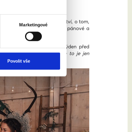
zavřít registrované partnerství, o tom,
Marketingové
dávno se tam totiž brali dva pánové a
vané partnerství zpečetila týden před
, že je skeptická k tomu, že to je jen
a navíc,“
popisují.
Povolit vše