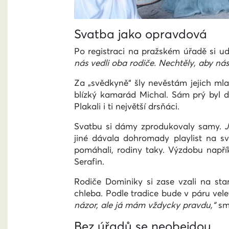
Svatba jako opravdová
Po registraci na pražském úřadě si ud
nás vedli oba rodiče. Nechtěly, aby nás
Za „svědkyně“ šly nevěstám jejich mla
blízký kamarád Michal. Sám prý byl d
Plakali i ti největší drsňáci.
Svatbu si dámy zprodukovaly samy.
J
jiné dávala dohromady playlist na s
pomáhali, rodiny taky. Výzdobu napří
Serafin.
Rodiče Dominiky si zase vzali na sta
chleba. Podle tradice bude v páru vel
názor, ale já mám vždycky pravdu,“
sm
Bez úřadů se neobejdou