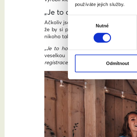
používáte jejich služby.
„Je to o lidech“
Výběr
Ačkoliv jsou Mariánské Lázně jedním ze
Nutné
souhlasu
že by si příslušného úředníka nebo ú
nikoho takového ve městě nesehnali.
„Je to hodně o lidech,“
řekla prý Domi
veselkou na pražské matrice. Byla mi
registrace, a byla by radši, kdyby se to 
Odmítnout