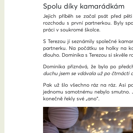
Spolu díky kamarádkám
Jejich příběh se začal psát před pěti
rozchodu s první partnerkou. Byly sp
práci v soukromé školce.
S Terezou jí seznámily společné kamará
partnerku. Na počátku se holky na ka
dlouho. Dominika s Terezou si skvěle 
Dominika přiznává, že byla po předc
duchu jsem se vdávala už po čtrnácti d
Pak už šlo všechno ráz na ráz. Asi po
jednomu samotnému nebylo smutno. Jme
konečně řekly své „ano“.