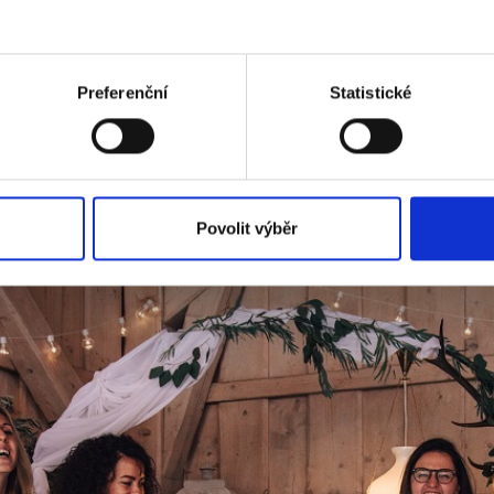
 čtrnácti míst, na kterých je možné na matričním úřadě u
Preferenční
Statistické
řednici pozvaly přímo na statek, vůbec neuvažovaly. Ne
nice s Terezou úřednice, která nakonec jejich registro
lá a vstřícná, shodují se partnerky.
„A bylo na ní vidět
sjednotilo. Že ji obtěžuje, jak je to odlišná činnost. Agend
Povolit výběr