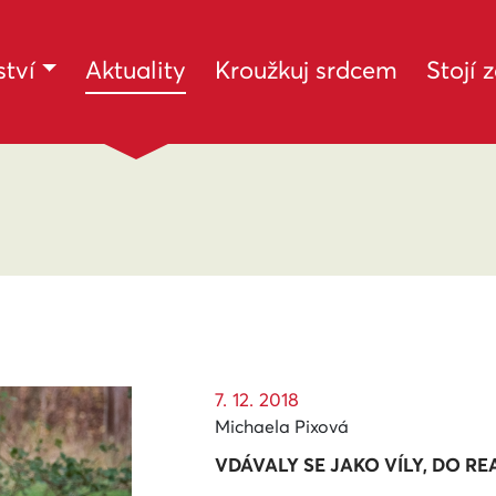
(current)
tví
Aktuality
Kroužkuj srdcem
Stojí 
7. 12. 2018
Michaela Pixová
VDÁVALY SE JAKO VÍLY, DO RE