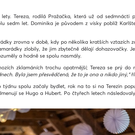
 lety. Tereza, rodilá Pražačka, která už od sedmnácti p
olu sedm let. Dominika je původem z vísky poblíž Karlšt
dky zrovna v době, kdy po několika kratších vztazích zač
marádky zlobily, že jim zbytečně dělají dohazovačky. 
rozuměly a hodně se spolu nasmály.
hozích zklamáních trochu opatrnější; Tereza se prý do
nech. Byla jsem přesvědčená, že to je ona a nikdo jiný,“
ř
 týdnu spolu začaly bydlet, rok na to si na Terezin pop
nují se Hugo a Hubert. Po čtyřech letech následovaly z