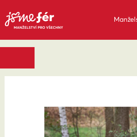
Manžels