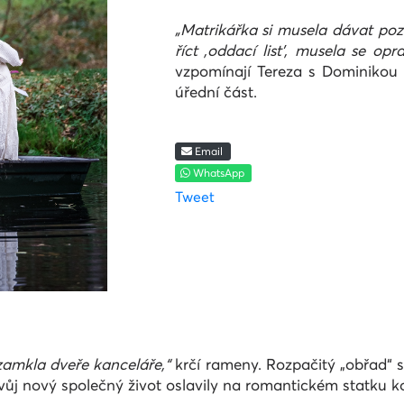
„Matrikářka si musela dávat pozo
říct ‚oddací list', musela se oprav
vzpomínají Tereza s Dominikou 
úřední část.
Email
WhatsApp
Tweet
 zamkla dveře kanceláře,“
krčí rameny. Rozpačitý „obřad“
i svůj nový společný život oslavily na romantickém statku