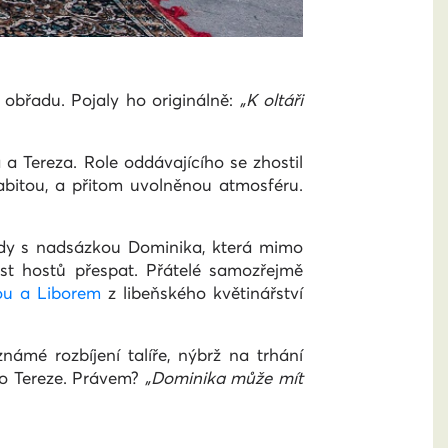
 obřadu. Pojaly ho originálně:
„K oltáři
a Tereza. Role oddávajícího se zhostil
abitou, a přitom uvolněnou atmosféru.
edy s nadsázkou Dominika, která mimo
st hostů přespat. Přátelé samozřejmě
ou a Liborem
z libeňského květinářství
ámé rozbíjení talíře, nýbrž na trhání
 to Tereze. Právem?
„Dominika může mít