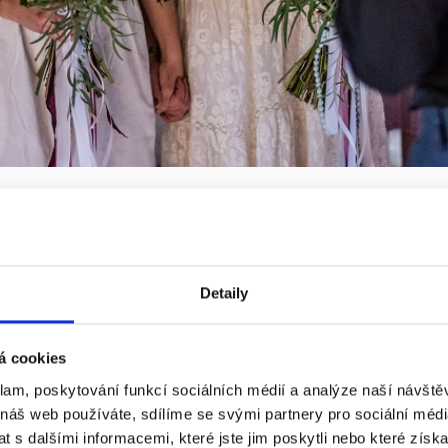
h posunout dál zásnubami a příslibem veselky, z legrace 
tek Salanda na okraji Slavkovského lesa našly náhodou, 
ový víkend následujícího roku.
Detaily
áme rády podzimní počasí, babí léto, podzimní barv
bu zvolily. Rozhodly se, že na ní budou jediné v bílém
á cookies
klam, poskytování funkcí sociálních médií a analýze naší návšt
přetaveného zlata po babičce a prababičce Dominiky. Ne
 náš web používáte, sdílíme se svými partnery pro sociální média
gnérek nám řeklo, že to nejde nebo že to nedělají. Nakon
 s dalšími informacemi, které jste jim poskytli nebo které získa
Kalaš, pro kterého to vůbec nebyl problém.“