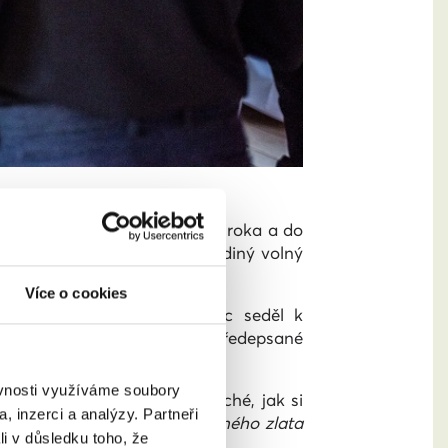
si plánovaly, že se vezmou do roka a do
oběma se hned zalíbil – a jediný volný
Více o cookies
y,“
shodují se.
Podzim navíc seděl k
: ostatní svatebčané měli předepsané
ěvnosti využíváme soubory
bylo to zdaleka tak jednoduché, jak si
, inzerci a analýzy. Partneři
ec pro nás prstýnky z doneseného zlata
li v důsledku toho, že