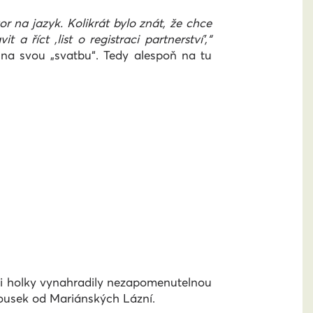
r na jazyk. Kolikrát bylo znát, že chce
it a říct ‚list o registraci partnerství',“
na svou „svatbu“. Tedy alespoň na tu
 si holky vynahradily nezapomenutelnou
 kousek od Mariánských Lázní.