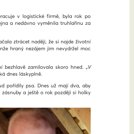
racuje v logistické firmě, byla rok po
ejna a nedávno vyměnila truhlařinu za
ala ztrácet naději, že si najde životní
Jenže hraný nezájem jim nevydržel moc
 ní bezhlavě zamilovala skoro hned.
„V
íká dnes láskyplně.
ud pořídily psa. Dnes už mají dva, aby
ásnuby a ještě o rok později si holky