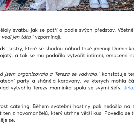
ělaly svatbu jak se patří a podle svých představ. Včetně
 vedl jen táta,“
vzpomínají.
dší sestry, které se shodou náhod také jmenují Dominika 
ojatý, a tak se mu podařilo vytvořit intimní, emocemi n
á jsem organizovala a Tereza se vdávala,“
konstatuje t
vatební party a sháněla karavany, ve kterých mohla čá
klad vytvořila Terezy maminka spolu se svými šéfy,
Jirk
rost catering. Během svatební hostiny pak nedošlo na zn
et ten z novomanželů, který utrhne větší kus. Povedlo se
ěje se.