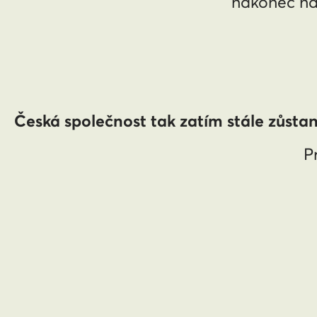
nakonec na
Česká společnost tak zatím stále zůstane
P