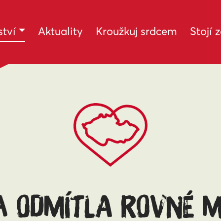
(current)
tví
Aktuality
Kroužkuj srdcem
Stojí 
 ODMÍTLA ROVNÉ M