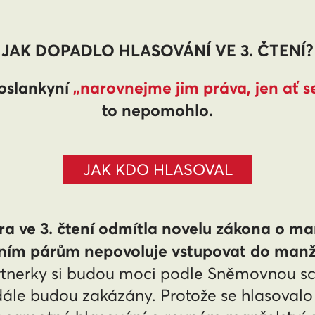
JAK DOPADLO HLASOVÁNÍ VE 3. ČTENÍ?
poslankyní
„narovnejme jim práva, jen ať s
to nepomohlo.
JAK KDO HLASOVAL
 ve 3. čtení odmítla novelu zákona o manž
ím párům nepovoluje vstupovat do manžels
rtnerky si budou moci podle Sněmovnou sch
ále budou zakázány. Protože se hlasovalo