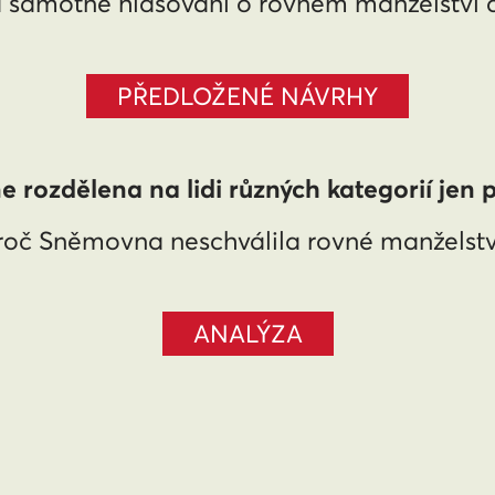
 samotné hlasování o rovném manželství a
PŘEDLOŽENÉ NÁVRHY
 rozdělena na lidi různých kategorií jen p
roč Sněmovna neschválila rovné manželstv
ANALÝZA