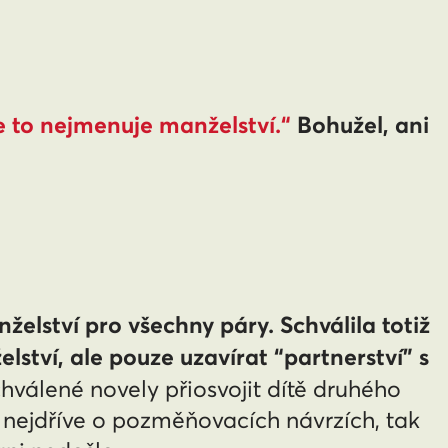
e to nejmenuje manželství.“
Bohužel, ani
elství pro všechny páry. Schválila totiž
tví, ale pouze uzavírat “partnerství” s
válené novely přiosvojit dítě druhého
 nejdříve o pozměňovacích návrzích, tak