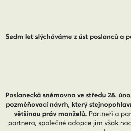
Sedm let slýcháváme z úst poslanců a 
Poslanecká sněmovna ve středu 28. února
pozměňovací návrh, který stejnopohlavn
většinou práv manželů.
Partneři a pa
partnera, společné adopce jim však nad