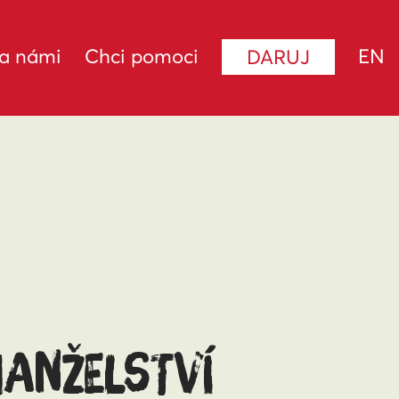
za námi
Chci pomoci
EN
DARUJ
ANŽELSTVÍ