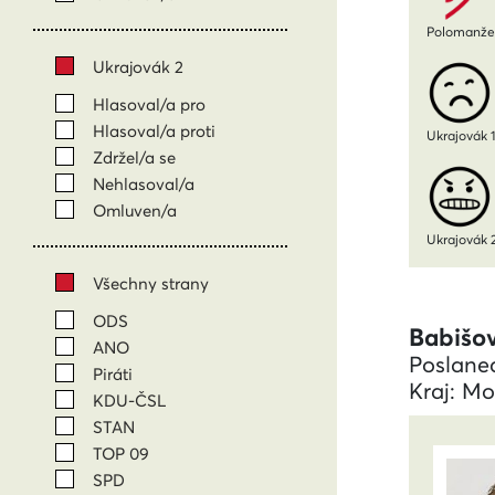
Polomanžel
Ukrajovák 2
Hlasoval/a pro
Hlasoval/a proti
Ukrajovák 
Zdržel/a se
Nehlasoval/a
Omluven/a
Ukrajovák 
Všechny strany
ODS
Babišo
ANO
Poslane
Piráti
Kraj: Mo
KDU-ČSL
STAN
TOP 09
SPD