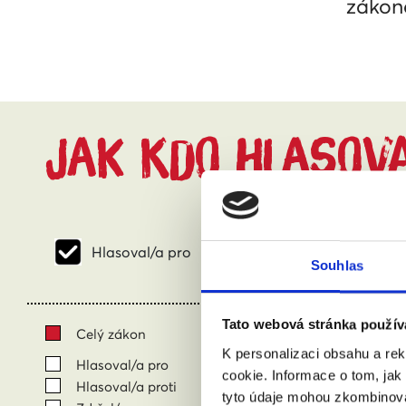
zákona
JAK KDO HLASOV
Hlasoval/a pro
Hlasoval/a proti
Souhlas
Tato webová stránka použív
Celý zákon
Adamec
K personalizaci obsahu a re
Poslane
Hlasoval/a pro
cookie. Informace o tom, jak
Kraj: Kr
Hlasoval/a proti
tyto údaje mohou zkombinovat