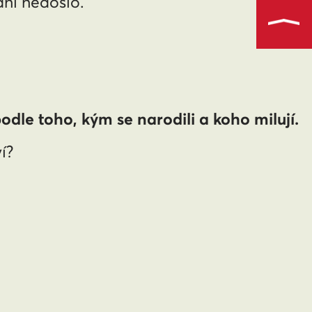
ni nedošlo.
odle toho, kým se narodili a koho milují.
í?