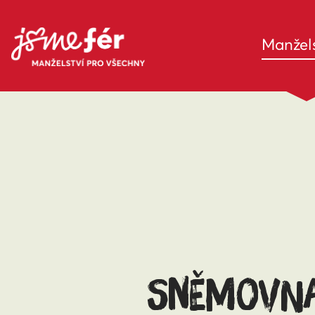
Manžels
SNĚMOVNA