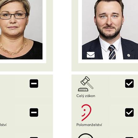
Celý zákon
ství
Polomanželství