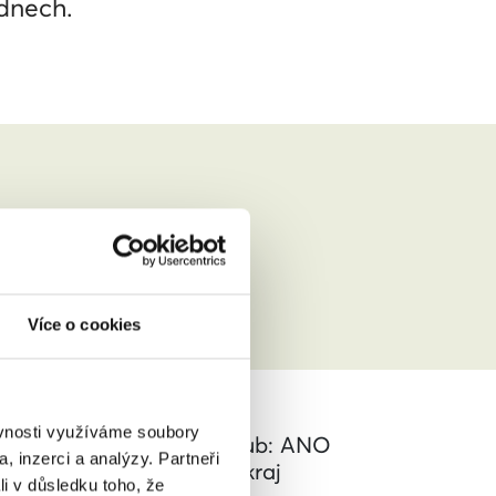
ýdnech.
n/a
Více o cookies
Babiš Andrej
ěvnosti využíváme soubory
Poslanecký klub: ANO
, inzerci a analýzy. Partneři
Kraj: Ústecký kraj
li v důsledku toho, že