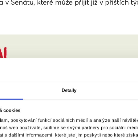
 v Senátu, které může přijít již v příštích t
AL
Zdržel/a se
Nehlasoval/a
Omluve
Detaily
á cookies
 Ivan
Adámková Věra
klam, poskytování funkcí sociálních médií a analýze naší návšt
cký klub: ODS
Poslanecký klub: ANO
 náš web používáte, sdílíme se svými partnery pro sociální média
álovehradecký kraj
Kraj: Praha
 s dalšími informacemi, které jste jim poskytli nebo které získa