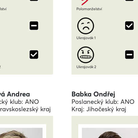
ství
Polomanželství
1
Ukrajovák 1
2
Ukrajovák 2
vá Andrea
Babka Ondřej
cký klub: ANO
Poslanecký klub: ANO
ravskoslezský kraj
Kraj: Jihočeský kraj